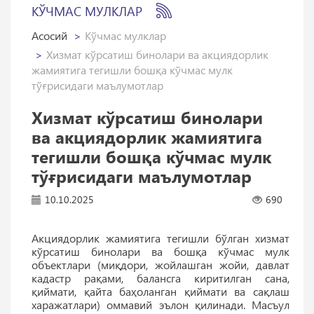
КЎЧМАС МУЛКЛАР
Асосий
Кўчмас мулклар
Хизмат кўрсатиш бинолари ва акциядорлик
жамиятига тегишли бошқа кўчмас мулк
тўғрисидаги маълумотлар
Хизмат кўрсатиш бинолари
ва акциядорлик жамиятига
тегишли бошқа кўчмас мулк
тўғрисидаги маълумотлар
10.10.2025
690
Акциядорлик жамиятига тегишли бўлган хизмат
кўрсатиш бинолари ва бошқа кўчмас мулк
объектлари (миқдори, жойлашган жойи, давлат
кадастр рақами, балансга киритилган сана,
қиймати, қайта баҳоланган қиймати ва сақлаш
харажатлари) оммавий эълон қилинади. Масъул