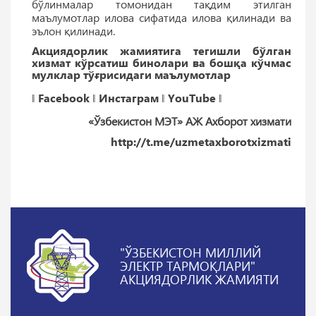
бўлинмалар томонидан тақдим этилган
маълумотлар илова сифатида илова қилинади ва
эълон қилинади.
Акциядорлик жамиятига тегишли бўлган
хизмат кўрсатиш бинолари ва бошқа кўчмас
мулклар тўғрисидаги маълумотлар
‖
Facebook
‖
Инстаграм
‖
YouTube
‖
«Ўзбекистон МЭТ» АЖ Ахборот хизмати
http://t.me/uzmetaxborotxizmati
"ЎЗБЕКИСТОН МИЛЛИЙ
ЭЛЕКТР ТАРМОҚЛАРИ"
АКЦИЯДОРЛИК ЖАМИЯТИ