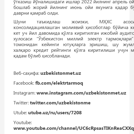
ўтказиш йўналишидаги ишлар 2022 йилнинг апрель о
бошлаб жорий йилнинг июнь ойи якунига қадар б
даврни қамраб олди.
Шуни таъкидлаш жоизки, МҲХС асоси
консолидациялашган молиявий ҳисоботлар бўйича к
кет уч йил давомида қўлга киритилган ижобий аудит
хулосаси “Ўзбекистон миллий электр тармоқлар
томонидан кейинги ютуқларга эришиш, шу жумл
халқаро кредит рейтинги қўлга киритилиши учун 
қадам бўлиб ҳисобланади.
Веб-саҳифа:
uzbekistonmet.uz
Facebook:
fb.com/elektrtarmoq
Instagram:
www.instagram.com/uzbekistonmet.uz
Twitter:
twitter.com/uzbekistonme
Utube:
utube.uz/ru/users/7208
Youtube:
www.youtube.com/channel/UC6cRpsasTIKnReaCXXq