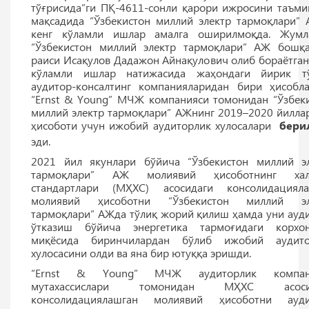
тўғрисида”ги ПҚ-4611-сонли қарори ижросини таъм
мақсадида “Ўзбекистон миллий электр тармоқлари”
кенг кўламли ишлар амалга оширилмоқда. Жумла
“Ўзбекистон миллий электр тармоқлари” АЖ бошқ
раиси Исақулов Дадажон Айнақулович олиб бораётган
кўламли ишлар натижасида жаҳондаги йирик тў
аудитор-консалтинг компанияларидан бири ҳисобла
“Ernst & Young” МЧЖ компанияси томонидан “Ўзбек
миллий электр тармоқлари” АЖнинг 2019–2020 йилла
ҳисоботи учун ижобий аудиторлик хулосалари
бери
эди.
2021 йил якунлари бўйича “Ўзбекистон миллий э
тармоқлари” АЖ молиявий ҳисоботнинг хал
стандартлари (МҲХС) асосидаги консолидацияла
молиявий ҳисоботни “Ўзбекистон миллий эл
тармоқлари” АЖда тўлиқ жорий қилиш ҳамда уни ауд
ўтказиш бўйича энергетика тармоғидаги корхон
миқёсида биринчилардан бўлиб ижобий аудито
хулосасини олди ва яна бир ютуққа эришди.
“Ernst & Young” МЧЖ аудиторлик компан
мутахассислари томонидан МҲХС асоси
консолидациялашган молиявий ҳисоботни ауди