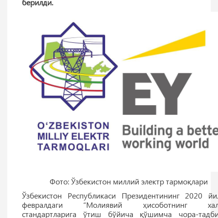
берилди.
Фото: Ўзбекистон миллий электр тармоқлари
Ўзбекистон Республикаси Президентининг 2020 й
февралдаги “Молиявий ҳисоботнинг хал
стандартларига ўтиш бўйича қўшимча чора-тадб