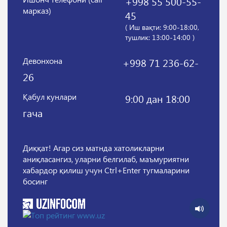
+998 55 500-55-
марказ)
45
( Иш вақти: 9:00-18:00,
тушлик: 13:00-14:00 )
Девонхона
+998 71 236-62-
26
Қабул кунлари
9:00 дан 18:00
гача
Диққат! Агар сиз матнда хатоликларни
аниқласангиз, уларни белгилаб, маъмуриятни
хабардор қилиш учун Ctrl+Enter тугмаларини
босинг