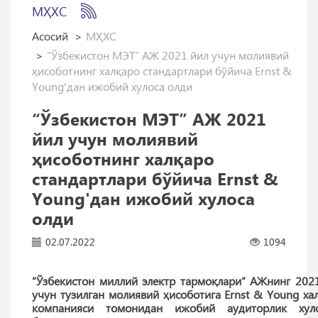
МҲХС
Асосий
МҲХС
“Ўзбекистон МЭТ” АЖ 2021 йил учун молиявий
ҳисоботнинг халқаро стандартлари бўйича Ernst &
Young'дан ижобий хулоса олди
“Ўзбекистон МЭТ” АЖ 2021
йил учун молиявий
ҳисоботнинг халқаро
стандартлари бўйича Ernst &
Young'дан ижобий хулоса
олди
02.07.2022
1094
“Ўзбекистон миллий электр тармоқлари” АЖнинг 202
учун тузилган молиявий ҳисоботига Ernst & Young ха
компанияси томонидан ижобий аудиторлик хуло