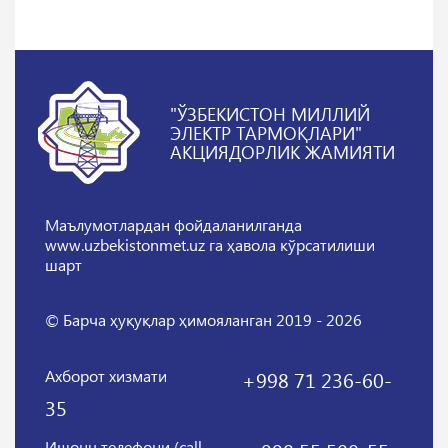
"ЎЗБЕКИСТОН МИЛЛИЙ
ЭЛЕКТР ТАРМОҚЛАРИ"
АКЦИЯДОРЛИК ЖАМИЯТИ
Маълумотлардан фойдаланилганда
www.uzbekistonmet.uz га ҳавола кўрсатилиши
шарт
© Барча ҳуқуқлар ҳимояланган 2019 - 2026
Ахборот хизмати
+998 71 236-60-
35
Ишонч телефони (call