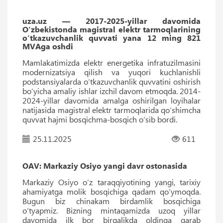
uza.uz — 2017-2025-yillar davomida
O‘zbekistonda magistral elektr tarmoqlarining
o‘tkazuvchanlik quvvati yana 12 ming 821
MVAga oshdi
Mamlakatimizda elektr energetika infratuzilmasini
modernizatsiya qilish va yuqori kuchlanishli
podstansiyalarda o‘tkazuvchanlik quvvatini oshirish
bo‘yicha amaliy ishlar izchil davom etmoqda. 2014-
2024-yillar davomida amalga oshirilgan loyihalar
natijasida magistral elektr tarmoqlarida qo‘shimcha
quvvat hajmi bosqichma-bosqich o‘sib bordi.
25.11.2025
611
OAV: Markaziy Osiyo yangi davr ostonasida
Markaziy Osiyo oʻz taraqqiyotining yangi, tarixiy
ahamiyatga molik bosqichiga qadam qoʻymoqda.
Bugun biz chinakam birdamlik bosqichiga
oʻtyapmiz. Bizning mintaqamizda uzoq yillar
davomida ilk bor birgalikda oldinga qarab