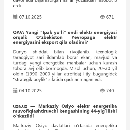
erdi.
07.10.2025
671
OAV: Yangi “Ipak yo‘li” endi elektr energiyasi
orqali: O‘zbekiston Yevropaga elektr
energiyasini eksport qila oladimi?
Dunyo shiddat bilan rivojlanib, texnologik
taraqqiyot sari ildamlab borar ekan, mavjud va
turdagi yangi energetika manbalar uchun kurash
tobora avj olib bormoqda. Misol uchun, 20–30 yil
oldin (1990–2000-yillar atrofida) litiy bugungidek
“strategik boylik” sifatida qadrlanmagan edi.
04.10.2025
740
uza.uz — Markaziy Osiyo elektr energetika
muvofiqlashtiruvchi kengashining 44-yig‘ilishi
o‘tkazildi
Markaziy Osiyo davlatlari o‘rtasida energetika