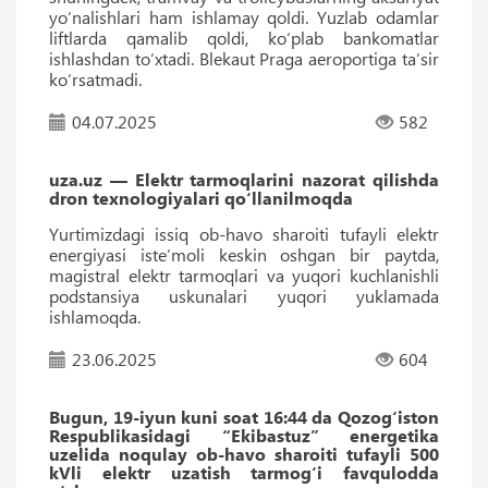
yo‘nalishlari ham ishlamay qoldi. Yuzlab odamlar
liftlarda qamalib qoldi, ko‘plab bankomatlar
ishlashdan to‘xtadi. Blekaut Praga aeroportiga taʼsir
ko‘rsatmadi.
04.07.2025
582
uza.uz — Elektr tarmoqlarini nazorat qilishda
dron texnologiyalari qo‘llanilmoqda
Yurtimizdagi issiq ob-havo sharoiti tufayli elektr
energiyasi iste’moli keskin oshgan bir paytda,
magistral elektr tarmoqlari va yuqori kuchlanishli
podstansiya uskunalari yuqori yuklamada
ishlamoqda.
23.06.2025
604
Bugun, 19-iyun kuni soat 16:44 da Qozog‘iston
Respublikasidagi “Ekibastuz” energetika
uzelida noqulay ob-havo sharoiti tufayli 500
kVli elektr uzatish tarmog‘i favqulodda