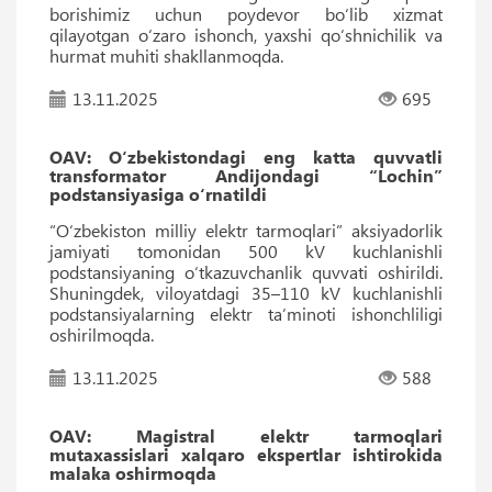
borishimiz uchun poydevor boʻlib xizmat
qilayotgan oʻzaro ishonch, yaxshi qoʻshnichilik va
hurmat muhiti shakllanmoqda.
13.11.2025
695
ОАV: O‘zbekistondagi eng katta quvvatli
transformator Andijondagi “Lochin”
podstansiyasiga o‘rnatildi
“O‘zbekiston milliy elektr tarmoqlari” aksiyadorlik
jamiyati tomonidan 500 kV kuchlanishli
podstansiyaning o‘tkazuvchanlik quvvati oshirildi.
Shuningdek, viloyatdagi 35–110 kV kuchlanishli
podstansiyalarning elektr ta’minoti ishonchliligi
oshirilmoqda.
13.11.2025
588
OAV: Magistral elektr tarmoqlari
mutaxassislari xalqaro ekspertlar ishtirokida
malaka oshirmoqda