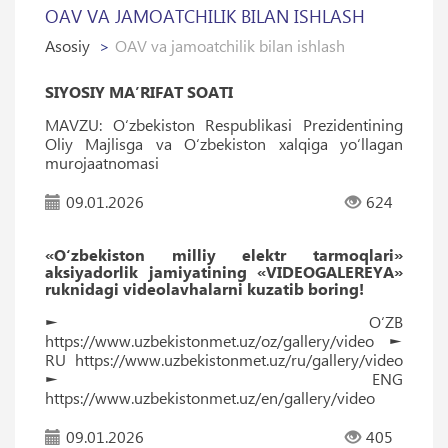
OAV VA JAMOATCHILIK BILAN ISHLASH
Asosiy
OAV va jamoatchilik bilan ishlash
SIYOSIY MA’RIFAT SOATI
MAVZU: O‘zbekiston Respublikasi Prezidentining
Oliy Majlisga va O‘zbekiston xalqiga yo‘llagan
murojaatnomasi
09.01.2026
624
«O‘zbekiston milliy elektr tarmoqlari»
aksiyadorlik jamiyatining «VIDEOGALEREYA»
ruknidagi videolavhalarni kuzatib boring!
► O‘ZB
https://www.uzbekistonmet.uz/oz/gallery/video ►
RU https://www.uzbekistonmet.uz/ru/gallery/video
► ENG
https://www.uzbekistonmet.uz/en/gallery/video
09.01.2026
405