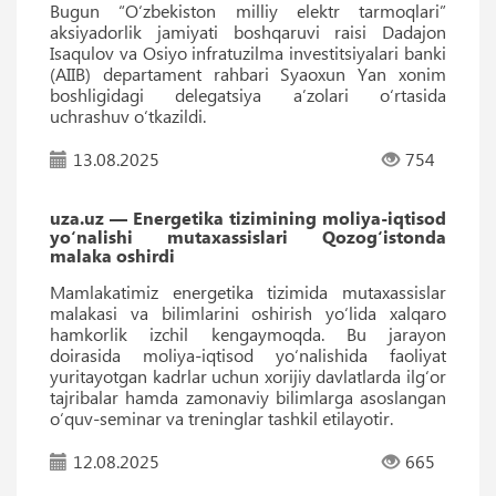
Bugun “O‘zbekiston milliy elektr tarmoqlari”
aksiyadorlik jamiyati boshqaruvi raisi Dadajon
Isaqulov va Osiyo infratuzilma investitsiyalari banki
(AIIB) departament rahbari Syaoxun Yan xonim
boshligidagi delegatsiya aʼzolari o‘rtasida
uchrashuv o‘tkazildi.
13.08.2025
754
uza.uz — Energetika tizimining moliya-iqtisod
yo‘nalishi mutaxassislari Qozog‘istonda
malaka oshirdi
Mamlakatimiz energetika tizimida mutaxassislar
malakasi va bilimlarini oshirish yo‘lida xalqaro
hamkorlik izchil kengaymoqda. Bu jarayon
doirasida moliya-iqtisod yo‘nalishida faoliyat
yuritayotgan kadrlar uchun xorijiy davlatlarda ilg‘or
tajribalar hamda zamonaviy bilimlarga asoslangan
o‘quv-seminar va treninglar tashkil etilayotir.
12.08.2025
665