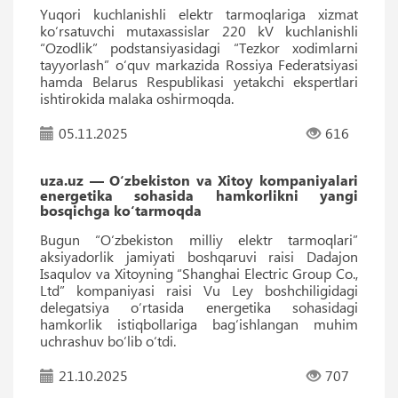
Yuqori kuchlanishli elektr tarmoqlariga xizmat
ko‘rsatuvchi mutaxassislar 220 kV kuchlanishli
“Ozodlik” podstansiyasidagi “Tezkor xodimlarni
tayyorlash” o‘quv markazida Rossiya Federatsiyasi
hamda Belarus Respublikasi yetakchi ekspertlari
ishtirokida malaka oshirmoqda.
05.11.2025
616
uza.uz — O‘zbekiston va Xitoy kompaniyalari
energetika sohasida hamkorlikni yangi
bosqichga ko‘tarmoqda
Bugun “O‘zbekiston milliy elektr tarmoqlari”
aksiyadorlik jamiyati boshqaruvi raisi Dadajon
Isaqulov va Xitoyning “Shanghai Electric Group Co.,
Ltd” kompaniyasi raisi Vu Ley boshchiligidagi
delegatsiya o‘rtasida energetika sohasidagi
hamkorlik istiqbollariga bag‘ishlangan muhim
uchrashuv bo‘lib o‘tdi.
21.10.2025
707