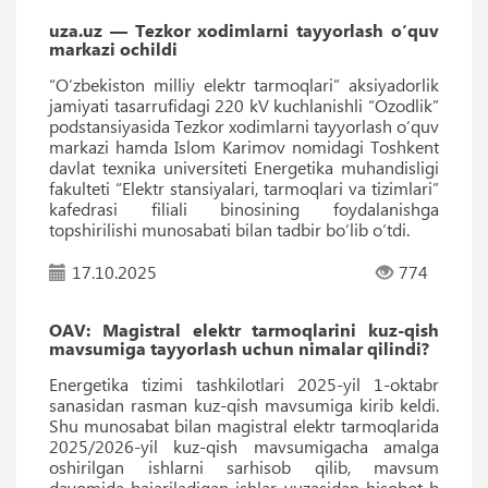
uza.uz — Tezkor xodimlarni tayyorlash o‘quv
markazi ochildi
“O‘zbekiston milliy elektr tarmoqlari” aksiyadorlik
jamiyati tasarrufidagi 220 kV kuchlanishli “Ozodlik”
podstansiyasida Tezkor xodimlarni tayyorlash o‘quv
markazi hamda Islom Karimov nomidagi Toshkent
davlat texnika universiteti Energetika muhandisligi
fakulteti “Elektr stansiyalari, tarmoqlari va tizimlari”
kafedrasi filiali binosining foydalanishga
topshirilishi munosabati bilan tadbir bo‘lib o‘tdi.
17.10.2025
774
OAV: Magistral elektr tarmoqlarini kuz-qish
mavsumiga tayyorlash uchun nimalar qilindi?
Energetika tizimi tashkilotlari 2025-yil 1-oktabr
sanasidan rasman kuz-qish mavsumiga kirib keldi.
Shu munosabat bilan magistral elektr tarmoqlarida
2025/2026-yil kuz-qish mavsumigacha amalga
oshirilgan ishlarni sarhisob qilib, mavsum
davomida bajariladigan ishlar yuzasidan hisobot b