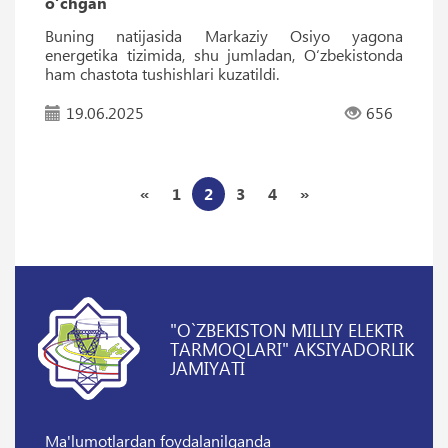
o‘chgan
Buning natijasida Markaziy Osiyo yagona
energetika tizimida, shu jumladan, O‘zbekistonda
ham chastota tushishlari kuzatildi.
19.06.2025
656
«
1
2
3
4
»
"O`ZBEKISTON MILLIY ELEKTR
TARMOQLARI" AKSIYADORLIK
JAMIYATI
Ma'lumotlardan foydalanilganda