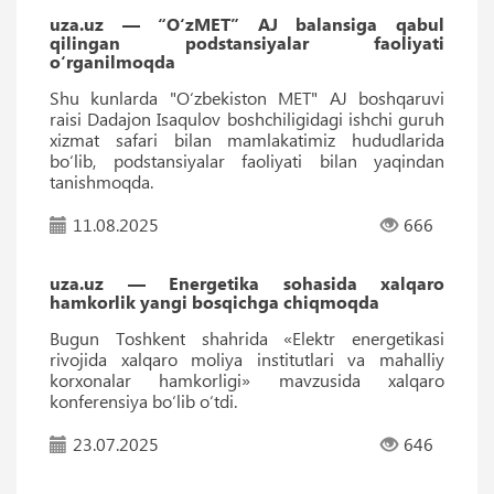
uza.uz — “O‘zMET” AJ balansiga qabul
qilingan podstansiyalar faoliyati
o‘rganilmoqda
Shu kunlarda "O‘zbekiston MET" AJ boshqaruvi
raisi Dadajon Isaqulov boshchiligidagi ishchi guruh
xizmat safari bilan mamlakatimiz hududlarida
bo‘lib, podstansiyalar faoliyati bilan yaqindan
tanishmoqda.
11.08.2025
666
uza.uz — Energetika sohasida xalqaro
hamkorlik yangi bosqichga chiqmoqda
Bugun Toshkent shahrida «Elektr energetikasi
rivojida xalqaro moliya institutlari va mahalliy
korxonalar hamkorligi» mavzusida xalqaro
konferensiya bo‘lib o‘tdi.
23.07.2025
646