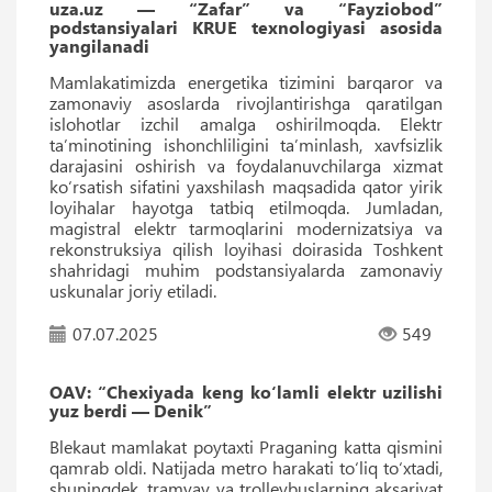
uza.uz — “Zafar” va “Fayziobod”
podstansiyalari KRUE texnologiyasi asosida
yangilanadi
Mamlakatimizda energetika tizimini barqaror va
zamonaviy asoslarda rivojlantirishga qaratilgan
islohotlar izchil amalga oshirilmoqda. Elektr
ta’minotining ishonchliligini ta’minlash, xavfsizlik
darajasini oshirish va foydalanuvchilarga xizmat
ko‘rsatish sifatini yaxshilash maqsadida qator yirik
loyihalar hayotga tatbiq etilmoqda. Jumladan,
magistral elektr tarmoqlarini modernizatsiya va
rekonstruksiya qilish loyihasi doirasida Toshkent
shahridagi muhim podstansiyalarda zamonaviy
uskunalar joriy etiladi.
07.07.2025
549
OAV: “Chexiyada keng ko‘lamli elektr uzilishi
yuz berdi — Denik”
Blekaut mamlakat poytaxti Praganing katta qismini
qamrab oldi. Natijada metro harakati to‘liq to‘xtadi,
shuningdek, tramvay va trolleybuslarning aksariyat