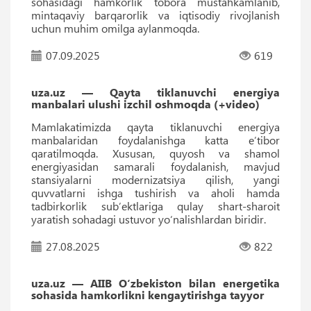
sohasidagi hamkorlik tobora mustahkamlanib,
mintaqaviy barqarorlik va iqtisodiy rivojlanish
uchun muhim omilga aylanmoqda.
07.09.2025
619
uza.uz — Qayta tiklanuvchi energiya
manbalari ulushi izchil oshmoqda (+video)
Mamlakatimizda qayta tiklanuvchi energiya
manbalaridan foydalanishga katta e’tibor
qaratilmoqda. Xususan, quyosh va shamol
energiyasidan samarali foydalanish, mavjud
stansiyalarni modernizatsiya qilish, yangi
quvvatlarni ishga tushirish va aholi hamda
tadbirkorlik sub’ektlariga qulay shart-sharoit
yaratish sohadagi ustuvor yo‘nalishlardan biridir.
27.08.2025
822
uza.uz — AIIB O‘zbekiston bilan energetika
sohasida hamkorlikni kengaytirishga tayyor