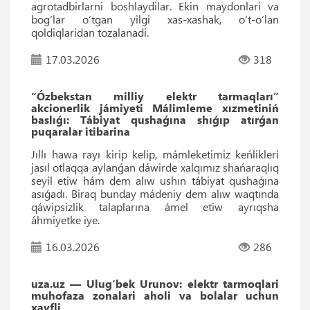
agrotadbirlarni boshlaydilar. Ekin maydonlari va
bog‘lar o‘tgan yilgi xas-xashak, o‘t-o‘lan
qoldiqlaridan tozalanadi.
17.03.2026
318
“Ózbekstan milliy elektr tarmaqları”
akcionerlik jámiyeti Málimleme xızmetiniń
baslıǵı: Tábiyat qushaǵına shıǵıp atırǵan
puqaralar itibarina
Jıllı hawa rayı kirip kelip, mámleketimiz keńlikleri
jasıl otlaqqa aylanǵan dáwirde xalqımız shańaraqlıq
seyil etiw hám dem alıw ushın tábiyat qushaǵına
asıǵadı. Biraq bunday mádeniy dem alıw waqtında
qáwipsizlik talaplarına ámel etiw ayrıqsha
áhmiyetke iye.
16.03.2026
286
uza.uz — Ulug‘bek Urunov: elektr tarmoqlari
muhofaza zonalari aholi va bolalar uchun
xavfli