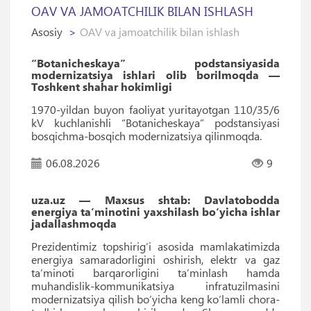
OAV VA JAMOATCHILIK BILAN ISHLASH
Asosiy
OAV va jamoatchilik bilan ishlash
“Botanicheskaya” podstansiyasida
modernizatsiya ishlari olib borilmoqda —
Toshkent shahar hokimligi
1970-yildan buyon faoliyat yuritayotgan 110/35/6
kV kuchlanishli “Botanicheskaya” podstansiyasi
bosqichma-bosqich modernizatsiya qilinmoqda.
06.08.2026
9
uza.uz — Maxsus shtab: Davlatobodda
energiya taʼminotini yaxshilash bo‘yicha ishlar
jadallashmoqda
Prezidentimiz topshirig‘i asosida mamlakatimizda
energiya samaradorligini oshirish, elektr va gaz
ta’minoti barqarorligini ta’minlash hamda
muhandislik-kommunikatsiya infratuzilmasini
modernizatsiya qilish bo‘yicha keng ko‘lamli chora-