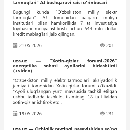
tarmoqlari” AJ boshqaruvi raisi o‘rinbosari
Bugungi kunda “O‘zbekiston milliy elektr
tarmoqlari” AJ tomonidan xalqaro moliya
institutlari bilan hamkorlikda 7 ta investitsiya
loyihasini moliyalashtirish uchun 644 mln dollar
kredit mablag‘lari jalb qilingan.
21.05.2026
201
uza.uz — “Xotin-qizlar forumi-2026”
energetika sohasi ayollarini birlashtirdi
(+video)
“O‘zbekiston milliy elektr tarmoqlari” aksiyadorlik
jamiyati tomonidan Xotin-qizlar forumi o‘tkazildi.
“Ayoli ulug‘langan yurt” mavzusida tashkil etilgan
ushbu tadbirda tashkilot tizimidagi 18 ta filialdan
xotin-qizlar ishtirok etdi.
19.05.2026
231
uza.uz — Ochiqlik reytingi pasayishidan so‘ng