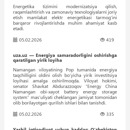
Energetika tizimini modernizatsiya qilish,
raqamlashtirish va zamonaviy texnologiyalarni joriy
etish mamlakat elektr energetikasi tarmog‘ini
barqaror rivojlantirishda muhim ahamiyat kasb
etadi.
05.02.2026
419
uza.uz — Energiya samaradorligini oshirishga
qaratilgan yirik loyiha
Namangan viloyatining Pop tumanida energiya
taqchilligini oldini olish bo‘yicha yirik investitsiya
loyihasi amalga oshirilmoqda. Viloyat hokimi,
senator Shavkat Abdurazzoqov “Energy China
Namangan obi-xayot battery energy storage
system” masʼuliyati cheklangan jamiyat tomonidan
olib borilayotgan qurilish ishlari bilan tanishdi.
05.02.2026
335
Yashil iqtisodiyot uchun kadrlar: O‘zbekiston