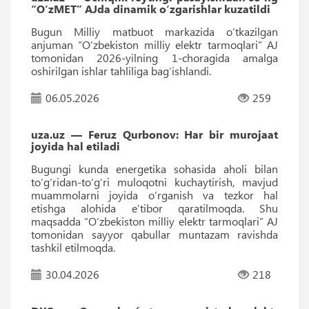
“O‘zMET” AJda dinamik o‘zgarishlar kuzatildi
Bugun Milliy matbuot markazida o‘tkazilgan
anjuman “O‘zbekiston milliy elektr tarmoqlari” AJ
tomonidan 2026-yilning 1-choragida amalga
oshirilgan ishlar tahliliga bag‘ishlandi.
06.05.2026
259
uza.uz — Feruz Qurbonov: Har bir murojaat
joyida hal etiladi
Bugungi kunda energetika sohasida aholi bilan
to‘g‘ridan-to‘g‘ri muloqotni kuchaytirish, mavjud
muammolarni joyida o‘rganish va tezkor hal
etishga alohida e’tibor qaratilmoqda. Shu
maqsadda “O‘zbekiston milliy elektr tarmoqlari” AJ
tomonidan sayyor qabullar muntazam ravishda
tashkil etilmoqda.
30.04.2026
218