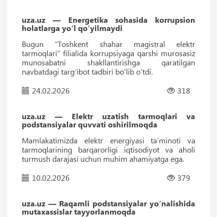
uza.uz — Energetika sohasida korrupsion
holatlarga yo‘l qo‘yilmaydi
Bugun “Toshkent shahar magistral elektr
tarmoqlari” filialida korrupsiyaga qarshi murosasiz
munosabatni shakllantirishga qaratilgan
navbatdagi targ‘ibot tadbiri bo‘lib o‘tdi.
24.02.2026
318
uza.uz — Elektr uzatish tarmoqlari va
podstansiyalar quvvati oshirilmoqda
Mamlakatimizda elektr energiyasi ta’minoti va
tarmoqlarining barqarorligi iqtisodiyot va aholi
turmush darajasi uchun muhim ahamiyatga ega.
10.02.2026
379
uza.uz — Raqamli podstansiyalar yo‘nalishida
mutaxassislar tayyorlanmoqda