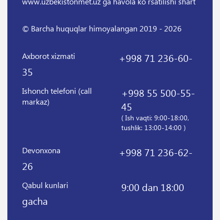
www.uzbekistonmet.uz ga havola ko`rsatilishi shart
© Barcha huquqlar himoyalangan 2019 - 2026
Axborot xizmati
+998 71 236-60-
35
Ishonch telefoni (call
+998 55 500-55-
markaz)
45
( Ish vaqti: 9:00-18:00,
tushlik: 13:00-14:00 )
Devonxona
+998 71 236-62-
26
Qabul kunlari
9:00 dan 18:00
gacha