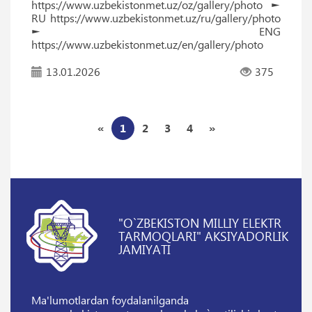
https://www.uzbekistonmet.uz/oz/gallery/photo ►
RU https://www.uzbekistonmet.uz/ru/gallery/photo
► ENG
https://www.uzbekistonmet.uz/en/gallery/photo
13.01.2026
375
«
1
2
3
4
»
"O`ZBEKISTON MILLIY ELEKTR
TARMOQLARI" AKSIYADORLIK
JAMIYATI
Ma'lumotlardan foydalanilganda