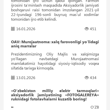
tomonidan ijro uchun qabul qilingan. Farmon
ijrosini taʼminlash maqsadida Aksiyadorlik jamiyati
boshqaruvi raisi tomonidan imzolangan 2021-yil
22-iyundagi 196-sonli buyruq masʼul xodimlar
tomonidan ijro etib kelindi.
16.01.2026
451
OAV: Murojaatnoma: xalq farovonligi yo‘lidagi
aniq marralar
Prezidentimizning Oliy Majlis va xalqimizga
yo‘llagan navbatdagi Murojaatnomasi
mamlakatimiz hayotidagi siyosiy-iqtisodiy voqea
sifatida tarixga kirmoqda.
13.01.2026
434
«O‘zbekiston milliy elektr tarmoqlari»
aksiyadorlik jamiyatining «FOTOGALEREYA»
ruknidagi fotolavhalarni kuzatib boring!
► O‘ZB