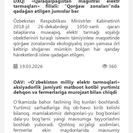
DXQ: «Qaraqalpaǵıstan magistral elektr
tarmaqları» filiali: "Qorǵaw zonaları"nda
qadaǵan etilgen jumıslar bar
Ózbekstan Respublikası Ministrler Kabinetiniń
2018-jıl 26-dekabrdegi 1050-sanlı qararı
talaplarına muwapıq, elektr tarmaǵı xojalıǵı
obektleriniń turaqlı islewin támiyinlew maqsetinde
qorǵaw zonalarında ekologiyalıq zıyan yamasa órt
keltirip shıǵarıwı múmkin bolǵan hár qanday
háreketlerdi islew qadaǵan etilgen.
19.03.2026
360
OAV: «O‘zbekiston milliy elektr tarmoqlari»
aksiyadorlik jamiyati matbuot kotibi yurtimiz
dehqon va fermerlariga murojaat bilan chiqdi
O‘lkamizda bahor faslining iliq kunlari boshlandi.
Yurtimiz sarhadlariga iliq ob-havo kirib kelishi
bilanoq, mamlakatimiz dehqonlari-yu bog‘bonlari
dala-yu bog‘larni yangi mavsumga tayyorlashni
boshlab yuboradi. Qishloq xo‘jaligi xodimlari,
fermerlar ekin maydonlarida mavsumiy