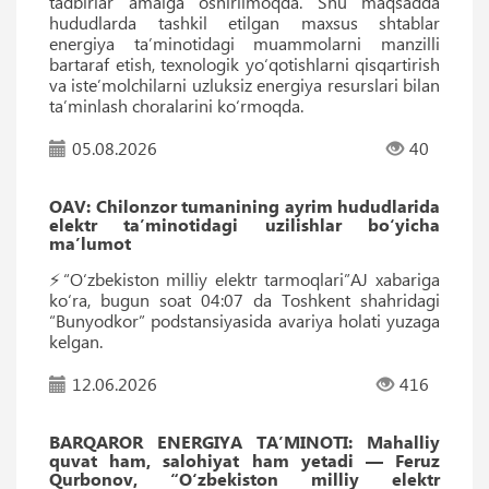
tadbirlar amalga oshirilmoqda. Shu maqsadda
hududlarda tashkil etilgan maxsus shtablar
energiya ta’minotidagi muammolarni manzilli
bartaraf etish, texnologik yo‘qotishlarni qisqartirish
va iste’molchilarni uzluksiz energiya resurslari bilan
ta’minlash choralarini ko‘rmoqda.
05.08.2026
40
OAV: Chilonzor tumanining ayrim hududlarida
elektr ta’minotidagi uzilishlar bo‘yicha
ma’lumot
⚡️“O‘zbekiston milliy elektr tarmoqlari”AJ xabariga
ko‘ra, bugun soat 04:07 da Toshkent shahridagi
“Bunyodkor” podstansiyasida avariya holati yuzaga
kelgan.
12.06.2026
416
BARQAROR ENERGIYA TAʼMINOTI: Mahalliy
quvat ham, salohiyat ham yetadi — Feruz
Qurbonov, “O‘zbekiston milliy elektr