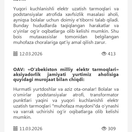
Yuqori kuchlanishli elektr uzatish tarmoqlari va
podstansiyalar atrofida xavfsizlik masalasi aholi,
ayniqsa bolalar uchun doimiy e’tiborni talab qiladi.
Bunday hududlarda taqiqlangan harakatlar va
o‘yinlar og‘ir oqibatlarga olib kelishi mumkin. Shu
bois mutaxassislar tomonidan belgilangan
muhofaza choralariga qat’iy amal qilish zarur.
12.03.2026
413
OAV: «O‘zbekiston milliy elektr tarmoqlari»
aksiyadorlik jamiyati yurtimiz aholisiga
quyidagi murojaat bilan chiqdi:
Hurmatli yurtdoshlar va aziz ota-onalar! Bolalar va
o‘smirlar podstansiyalar atrofi, transformator
punktlari yaqini va yuqori kuchlanishli elektr
uzatish tarmoqlari "muhofaza maydoni"da o‘ynashi
va varrak uchirishi og‘ir oqibatlarga olib kelishi
mumkin.
11.03.2026
309