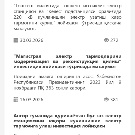
“Тошкент вилоятида Тошкент исссиқлик электр
станцияси ва “Келес” подстанцияси оралиғида
220 кВ кучланишли электр узатиш ҳаво
тармоғини қуриш” лойиҳаси тўғрисида қисқача
маълумот.
30.03.2026
272
“Магистрал электр тармоқларини
модернизация ва реконструкция қилиш”
инвестиция лойиҳаси тўғрисида маълумот
Лойиҳани амалга оширишга асос: Ўзбекистон
Республикаси Президентининг 2023 йил 9
ноябрдаги ПҚ-363-сонли қарори.
16.03.2026
381
Ангор туманида қурилаётган буғ-газ электр
станциясини юқори кучланишли электр
тармоғига улаш инвестиция лойиҳаси