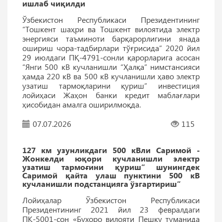
ишлаб чиқилди
Ўзбекистон Республикаси Президентининг
“Тошкент шаҳри ва Тошкент вилоятида электр
энергияси таъминоти барқарорлигини янада
ошириш чора-тадбирлари тўғрисида” 2020 йил
29 июлдаги ПҚ-4791-сонли қарорларига асосан
“Янги 500 кВ кучланишли “Ҳалқа” нимстансияси
ҳамда 220 кВ ва 500 кВ кучланишли ҳаво электр
узатиш тармоқларини қуриш” инвестиция
лойиҳаси Жаҳон банки кредит маблағлари
ҳисобидан амалга оширилмоқда.
07.07.2026
115
127 км узунликдаги 500 кВли Саримой -
Жонкелди юқори кучланишли электр
узатиш тармоғини қуриш” шунингдек
Саримой қайта улаш пунктини 500 кВ
кучланишли подстанцияга ўзгартириш”
Лойиҳалар Ўзбекистон Республикаси
Президентининг 2021 йил 23 февралдаги
ПҚ-5001-сон «Бухоро вилояти Пешку туманида