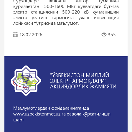
Сурхондарё вилояти Ангор туманида
қурилаётган 1500-1600 МВт қувватдаги буғ-газ
электр станциясини 500-220 кВ кучланишли
электр узатиш тармоғига улаш инвестиция
лойиҳаси тўғрисида маълумот.
18.02.2026
355
"ЎЗБЕКИСТОН МИЛЛИЙ
ЭЛЕКТР ТАРМОҚЛАРИ"
АКЦИЯДОРЛИК ЖАМИЯТИ
Маълумотлардан фойдаланилганда
www.uzbekistonmet.uz га ҳавола кўрсатилиши
шарт