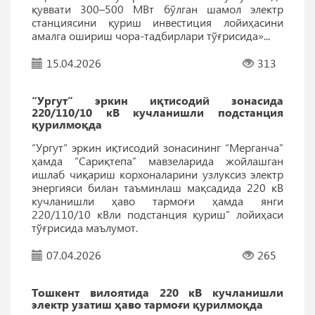
қуввати 300–500 МВт бўлган шамол электр
станциясини қуриш инвестиция лойиҳасини
амалга ошириш чора-тадбирлари тўғрисида»...
15.04.2026
313
“Ургут” эркин иқтисодий зонасида
220/110/10 кВ кучланишли подстанция
қурилмоқда
“Ургут” эркин иқтисодий зонасининг “Мерганча”
ҳамда “Сариқтепа” мавзеларида жойлашган
ишлаб чиқариш корхоналарини узлуксиз электр
энергияси билан таъминлаш мақсадида 220 кВ
кучланишли ҳаво тармоғи ҳамда янги
220/110/10 кВли подстанция қуриш” лойиҳаси
тўғрисида маълумот.
07.04.2026
265
Тошкент вилоятида 220 кВ кучланишли
электр узатиш ҳаво тармоғи қурилмоқда