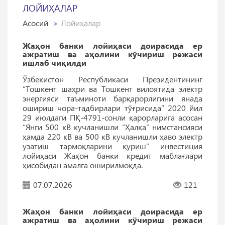
ЛОЙИҲАЛАР
Асосий
Лойиҳалар
Жаҳон банки лойиҳаси доирасида ер
ажратиш ва аҳолини кўчириш режаси
ишлаб чиқилди
Ўзбекистон Республикаси Президентининг
“Тошкент шаҳри ва Тошкент вилоятида электр
энергияси таъминоти барқарорлигини янада
ошириш чора-тадбирлари тўғрисида” 2020 йил
29 июлдаги ПҚ-4791-сонли қарорларига асосан
“Янги 500 кВ кучланишли “Ҳалқа” нимстансияси
ҳамда 220 кВ ва 500 кВ кучланишли ҳаво электр
узатиш тармоқларини қуриш” инвестиция
лойиҳаси Жаҳон банки кредит маблағлари
ҳисобидан амалга оширилмоқда.
07.07.2026
121
Жаҳон банки лойиҳаси доирасида ер
ажратиш ва аҳолини кўчириш режаси