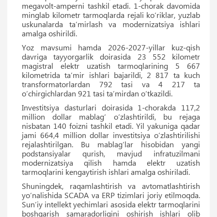
megavolt-amperni tashkil etadi. 1-chorak davomida
minglab kilometr tarmoqlarda rejali ko‘riklar, yuzlab
uskunalarda ta’mirlash va modernizatsiya ishlari
amalga oshirildi.
Yoz mavsumi hamda 2026-2027-yillar kuz-qish
davriga tayyorgarlik doirasida 23 552 kilometr
magistral elektr uzatish tarmoqlarining 5 667
kilometrida ta’mir ishlari bajarildi, 2 817 ta kuch
transformatorlardan 792 tasi va 4 217 ta
o‘chirgichlardan 921 tasi ta’mirdan o‘tkazildi.
Investitsiya dasturlari doirasida 1-chorakda 117,2
million dollar mablag‘ o‘zlashtirildi, bu rejaga
nisbatan 140 foizni tashkil etadi. Yil yakuniga qadar
jami 664,4 million dollar investitsiya o‘zlashtirilishi
rejalashtirilgan. Bu mablag‘lar hisobidan yangi
podstansiyalar qurish, mavjud infratuzilmani
modernizatsiya qilish hamda elektr uzatish
tarmoqlarini kengaytirish ishlari amalga oshiriladi.
Shuningdek, raqamlashtirish va avtomatlashtirish
yo‘nalishida SCADA va ERP tizimlari joriy etilmoqda.
Sun’iy intellekt yechimlari asosida elektr tarmoqlarini
boshqarish samaradorligini oshirish ishlari olib