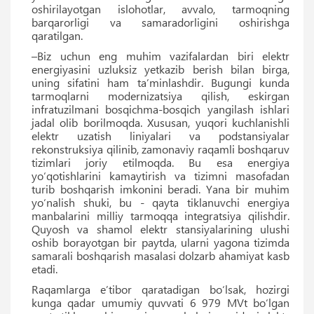
oshirilayotgan islohotlar, avvalo, tarmoqning
barqarorligi va samaradorligini oshirishga
qaratilgan.
–Biz uchun eng muhim vazifalardan biri elektr
energiyasini uzluksiz yetkazib berish bilan birga,
uning sifatini ham ta’minlashdir. Bugungi kunda
tarmoqlarni modernizatsiya qilish, eskirgan
infratuzilmani bosqichma-bosqich yangilash ishlari
jadal olib borilmoqda. Xususan, yuqori kuchlanishli
elektr uzatish liniyalari va podstansiyalar
rekonstruksiya qilinib, zamonaviy raqamli boshqaruv
tizimlari joriy etilmoqda. Bu esa energiya
yo‘qotishlarini kamaytirish va tizimni masofadan
turib boshqarish imkonini beradi. Yana bir muhim
yo‘nalish shuki, bu - qayta tiklanuvchi energiya
manbalarini milliy tarmoqqa integratsiya qilishdir.
Quyosh va shamol elektr stansiyalarining ulushi
oshib borayotgan bir paytda, ularni yagona tizimda
samarali boshqarish masalasi dolzarb ahamiyat kasb
etadi.
Raqamlarga e’tibor qaratadigan bo‘lsak, hozirgi
kunga qadar umumiy quvvati 6 979 MVt bo‘lgan