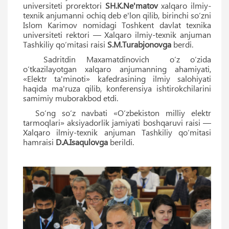
universiteti prorektori
SH.K.Ne'matov
xalqaro ilmiy-
texnik anjumanni ochiq deb e'lon qilib, birinchi so‘zni
Islom Karimov nomidagi Toshkent davlat texnika
universiteti rektori — Xalqaro ilmiy-texnik anjuman
Tashkiliy qo‘mitasi raisi
S.M.Turabjonovga
berdi.
Sadritdin Maxamatdinovich o‘z o‘zida
o‘tkazilayotgan xalqaro anjumanning ahamiyati,
«Elektr ta'minoti» kafedrasining ilmiy salohiyati
haqida ma'ruza qilib, konferensiya ishtirokchilarini
samimiy muborakbod etdi.
So‘ng so‘z navbati «O‘zbekiston milliy elektr
tarmoqlari» aksiyadorlik jamiyati boshqaruvi raisi —
Xalqaro ilmiy-texnik anjuman Tashkiliy qo‘mitasi
hamraisi
D.A.Isaqulovga
berildi.