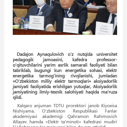
Dadajon Aynaqulovich o‘z nutqida universitet
pedagogik jamoasini, kafedra professor-
o‘qituvchilarini yarim asrlik samarali faoliyati bilan
tabriklab, bugungi kun energetika sohasi, elektr
energetika tarmog‘ining rivojlanishi, jumladan
«O‘zbekiston milliy elektr tarmoqlari» aksiyadorlik
jamiyati faoliyatida erishilgan yutuqlar, Aksiyadorlik
jamiyatining ilmiy-texnik salohiyati haqida ma'ruza
qildi.
Xalqaro anjuman TDTU prorektori janob Kiyoxisa
Nishiyama, O‘zbekiston Respublikasi Fanlar
akademiyasi akademigi Qahramon Rahimovich
Allayev hamda «Elektr ta'minoti» kafedrasi mudiri
I.U.Rahmonovlar ma'ruzasi bilan davom ettirildi.