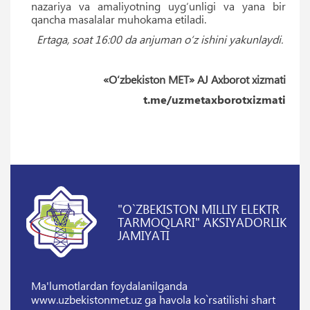
nazariya va amaliyotning uyg‘unligi va yana bir
qancha masalalar muhokama etiladi.
Ertaga, soat 16:00 da anjuman o‘z ishini yakunlaydi.
«O‘zbekiston MET» AJ Axborot xizmati
t.me/uzmetaxborotxizmati
"O`ZBEKISTON MILLIY ELEKTR
TARMOQLARI" AKSIYADORLIK
JAMIYATI
Ma'lumotlardan foydalanilganda
www.uzbekistonmet.uz ga havola ko`rsatilishi shart