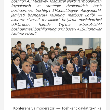
boshlig‘i A.T.Mirzayev, Magistral elektr tarmoqlaridan
foydalanish va strategik rivojlantirish bosh
boshqarmasi boshlig‘i SH.S.Kuliboyev, Aksiyadorlik
jamiyati boshqaruvi raisining matbuot kotibi —
axborot siyosati masalalari bo‘yicha maslahatchisi
U.P.Urunov hamda Yig‘ma axborot-tahlil
boshqarmasi boshlig‘ining o‘rinbosari A.I.Sultonovlar
ishtirok etishdi.
Konferensiya moderatori — Toshkent davlat texnika