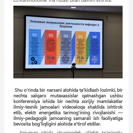
Shu o‘rinda bir narsani alohida ta'kidlash lozimki, bir
nechta xalqaro mutaxassislar qatnashgan ushbu
konferensiya ishida bir nechta xorijiy mamlakatlar
ilmiy-texnik jamoalari videoaloqa shaklida ishtirok
etib, elektr energetika tarmog‘ining rivojlanishi —
ilmiy-pedagogik jamoaning samarali ish faoliyatiga
bevosita bog‘liqligini alohida e'tirof etdilar.
Anjuman ishida, shuningdek, «Elektr ta'minoti»