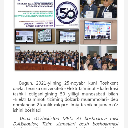
Bugun, 2021-yilning 25-noyabr kuni Toshkent
davlat texnika universiteti «Elektr ta'minoti» kafedrasi
tashkil etilganligining 50 yilligi munosabati bilan
«Elektr ta'minoti tiziming dolzarb muammolari» deb
nomlangan 2 kunlik xalqaro ilmiy-texnik anjuman o‘z
ishini boshladi.
Unda «O‘zbekiston MET» AJ boshqaruvi raisi
D.A.Isaqulov, Tizim xizmatlari bosh boshqarmasi