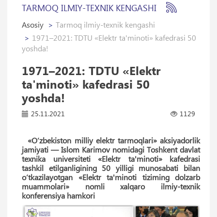
TARMOQ ILMIY-TEXNIK KENGASHI
Asosiy
Tarmoq ilmiy-texnik kengashi
1971–2021: TDTU «Elektr ta'minoti» kafedrasi 50
yoshda!
1971–2021: TDTU «Elektr
ta'minoti» kafedrasi 50
yoshda!
25.11.2021
1129
«O‘zbekiston milliy elektr tarmoqlari» aksiyadorlik
jamiyati — Islom Karimov nomidagi Toshkent davlat
texnika universiteti «Elektr ta'minoti» kafedrasi
tashkil etilganligining 50 yilligi munosabati bilan
o‘tkazilayotgan «Elektr ta'minoti tiziming dolzarb
muammolari» nomli xalqaro ilmiy-texnik
konferensiya hamkori