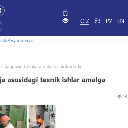
O'Z
ЎЗ
РУ
EN
xiv.uzbekistonmet.uz
idagi texnik ishlar amalga oshirilmoqda
 asosidagi texnik ishlar amalga
19