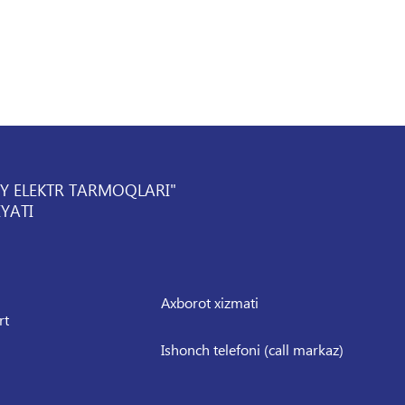
IY ELEKTR TARMOQLARI"
YATI
Axborot xizmati
rt
Ishonch telefoni (call markaz)