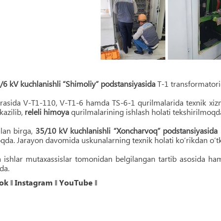
6 kV kuchlanishli “Shimoliy” podstansiyasida
T-1 transformatorid
irasida V-T1-110, V-T1-6 hamda TS-6-1 qurilmalarida texnik xizm
tkazilib,
releli himoya
qurilmalarining ishlash holati tekshirilmoqd
lan birga,
35/10 kV kuchlanishli “Xoncharvoq” podstansiyasida
qda. Jarayon davomida uskunalarning texnik holati ko‘rikdan o‘tk
 ishlar mutaxassislar tomonidan belgilangan tartib asosida h
da.
ok
‖
Instagram
‖
YouTube
‖