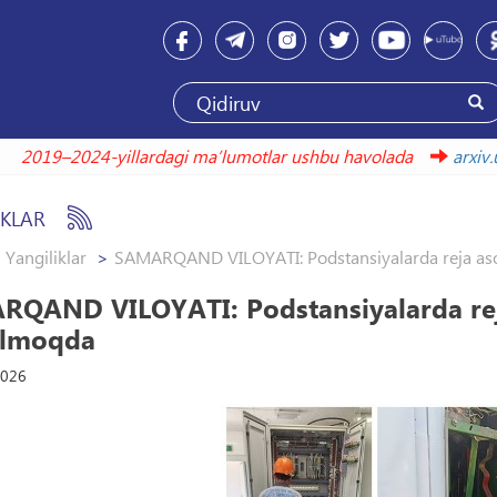
2019–2024-yillardagi maʼlumotlar ushbu havolada
ar
IKLAR
Yangiliklar
SAMARQAND VILOYATI: Podstansiyalarda reja asos
QAND VILOYATI: Podstansiyalarda reja
ilmoqda
2026