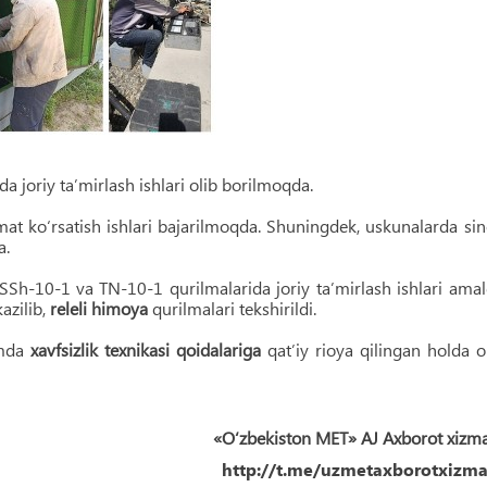
a joriy ta’mirlash ishlari olib borilmoqda.
at ko‘rsatish ishlari bajarilmoqda. Shuningdek, uskunalarda si
a.
SSh-10-1 va TN-10-1 qurilmalarida joriy ta’mirlash ishlari ama
azilib,
releli himoya
qurilmalari tekshirildi.
amda
xavfsizlik texnikasi qoidalariga
qat’iy rioya qilingan holda o
«O‘zbekiston MET» AJ Axborot xizm
http://t.me/uzmetaxborotxizma