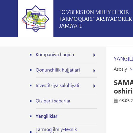
"O`ZBEKISTON MILLIY ELEKTR
TARMOQLARI" AKSIYADORLIK
JAMIYATI
Kompaniya haqida
YANGIL
Asosiy
Qonunchilik hujjatlari
SAMAR
Investitsiya salohiyati
oshir
Qiziqarli xabarlar
03.06.
Yangiliklar
Tarmoq ilmiy-texnik