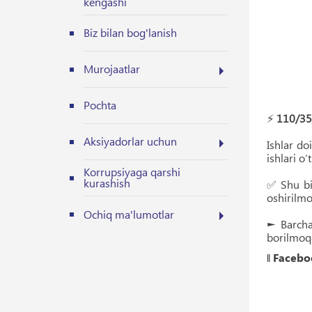
kengashi
Biz bilan bog'lanish
Murojaatlar
Pochta
⚡️
110/35/
Aksiyadorlar uchun
Ishlar do
ishlari o‘
Korrupsiyaga qarshi
kurashish
✅ Shu bi
oshirilmo
Ochiq ma'lumotlar
► Barcha
borilmoq
‖
Facebo