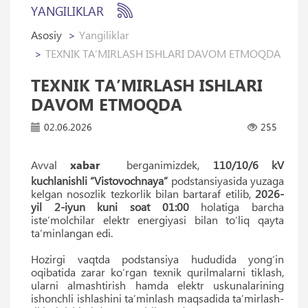
YANGILIKLAR
Asosiy
Yangiliklar
TEXNIK TA’MIRLASH ISHLARI DAVOM ETMOQDA
TEXNIK TA’MIRLASH ISHLARI
DAVOM ETMOQDA
02.06.2026
255
Avval
xabar
berganimizdek,
110/10/6 kV
kuchlanishli “Vistovochnaya”
podstansiyasida yuzaga
kelgan nosozlik tezkorlik bilan bartaraf etilib,
2026-
yil 2-iyun kuni soat 01:00
holatiga barcha
iste’molchilar elektr energiyasi bilan to‘liq qayta
ta’minlangan edi.
Hozirgi vaqtda podstansiya hududida yong‘in
oqibatida zarar ko‘rgan texnik qurilmalarni tiklash,
ularni almashtirish hamda elektr uskunalarining
ishonchli ishlashini ta’minlash maqsadida ta’mirlash-