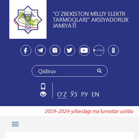
"O`ZBEKISTON MILLIY ELEKTR
TARMOQLARI" AKSIYADORLIK
JAMIYATI
O'Z
ЎЗ
РУ
EN
2019–2024-yillardagi maʼlumotlar ushbu
Toggle
navigation