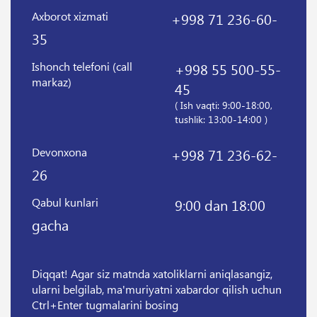
Axborot xizmati
+998 71 236-60-
35
Ishonch telefoni (call
+998 55 500-55-
markaz)
45
( Ish vaqti: 9:00-18:00,
tushlik: 13:00-14:00 )
Devonxona
+998 71 236-62-
26
Qabul kunlari
9:00 dan 18:00
gacha
Diqqat! Agar siz matnda xatoliklarni aniqlasangiz,
ularni belgilab, ma'muriyatni xabardor qilish uchun
Ctrl+Enter tugmalarini bosing