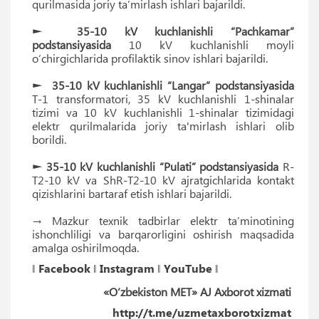
qurilmasida joriy ta’mirlash ishlari bajarildi.
►
35-10 kV kuchlanishli “Pachkamar”
podstansiyasida
10 kV kuchlanishli moyli
o‘chirgichlarida profilaktik sinov ishlari bajarildi.
►
35-10
kV kuchlanishli “Langar” podstansiyasida
T-1 transformatori, 35 kV kuchlanishli 1-shinalar
tizimi va 10 kV kuchlanishli 1-shinalar tizimidagi
elektr qurilmalarida joriy ta'mirlash ishlari olib
borildi.
► 35-10 kV kuchlanishli “Pulati”
podstansiyasida
R-
T2-10 kV va ShR-T2-10 kV ajratgichlarida kontakt
qizishlarini bartaraf etish ishlari bajarildi.
→ Mazkur texnik tadbirlar elektr ta’minotining
ishonchliligi va barqarorligini oshirish maqsadida
amalga oshirilmoqda.
‖
Facebook
‖
Instagram
‖
YouTube
‖
«O‘zbekiston MET» AJ Axborot xizmati
http://t.me/uzmetaxborotxizmat