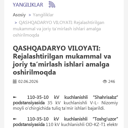
YANGILIKLAR
Asosiy
Yangiliklar
QASHQADARYO VILOYATI: Rejalashtirilgan
mukammal va joriy ta’mirlash ishlari amalga
oshirilmoqda
QASHQADARYO VILOYATI:
Rejalashtirilgan mukammal va
joriy ta’mirlash ishlari amalga
oshirilmoqda
02.06.2026
246
►
110-35-10 kV kuchlanishli “Shahrisabz”
podstansiyasida
35 kV kuchlanishli V-L- Nizomiy
moyli o‘chirgichida tuliq ta‘mir ishlari bajarildi.
►
110-35-10 kV kuchlanishli “Toshg‘uzor”
podstansiyasida
110 kV kuchlanishli OD-KZ-T1 elektr