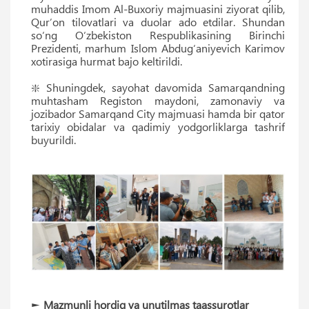
muhaddis Imom Al-Buxoriy majmuasini ziyorat qilib,
Qur’on tilovatlari va duolar ado etdilar. Shundan
so‘ng O‘zbekiston Respublikasining Birinchi
Prezidenti, marhum Islom Abdug‘aniyevich Karimov
xotirasiga hurmat bajo keltirildi.
❇️ Shuningdek, sayohat davomida Samarqandning
muhtasham Registon maydoni, zamonaviy va
jozibador Samarqand City majmuasi hamda bir qator
tarixiy obidalar va qadimiy yodgorliklarga tashrif
buyurildi.
►
Mazmunli hordiq va unutilmas taassurotlar