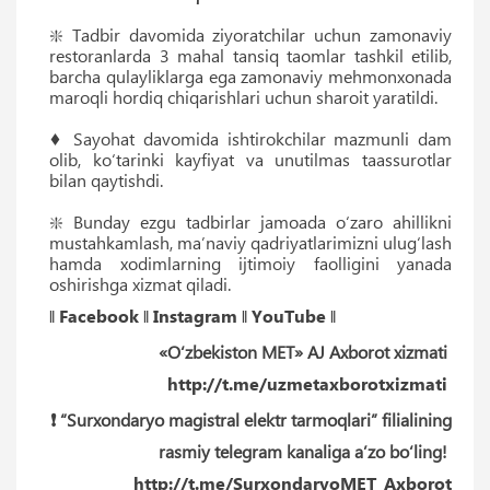
❇️ Tadbir davomida ziyoratchilar uchun zamonaviy
restoranlarda 3 mahal tansiq taomlar tashkil etilib,
barcha qulayliklarga ega zamonaviy mehmonxonada
maroqli hordiq chiqarishlari uchun sharoit yaratildi.
♦ Sayohat davomida ishtirokchilar mazmunli dam
olib, ko‘tarinki kayfiyat va unutilmas taassurotlar
bilan qaytishdi.
❇️ Bunday ezgu tadbirlar jamoada o‘zaro ahillikni
mustahkamlash, ma’naviy qadriyatlarimizni ulug‘lash
hamda xodimlarning ijtimoiy faolligini yanada
oshirishga xizmat qiladi.
‖
Facebook
‖
Instagram
‖
YouTube
‖
«O‘zbekiston MET» AJ Axborot xizmati
http://t.me/uzmetaxborotxizmati
❗️ “Surxondaryo magistral elektr tarmoqlari” filialining
rasmiy telegram kanaliga a’zo bo‘ling!
http://t.me/SurxondaryoMET_Axborot