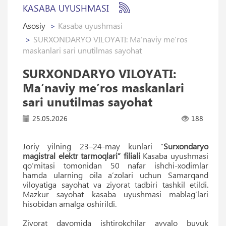
KASABA UYUSHMASI
Asosiy
Kasaba uyushmasi
SURXONDARYO VILOYATI: Ma’naviy me’ros
maskanlari sari unutilmas sayohat
SURXONDARYO VILOYATI:
Ma’naviy me’ros maskanlari
sari unutilmas sayohat
25.05.2026
188
Joriy yilning 23–24-may kunlari “
Surxondaryo
magistral elektr tarmoqlari” filiali
Kasaba uyushmasi
qo‘mitasi tomonidan 50 nafar ishchi-xodimlar
hamda ularning oila a’zolari uchun Samarqand
viloyatiga sayohat va ziyorat tadbiri tashkil etildi.
Mazkur sayohat kasaba uyushmasi mablag‘lari
hisobidan amalga oshirildi.
Ziyorat davomida ishtirokchilar avvalo buyuk