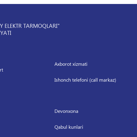
IY ELEKTR TARMOQLARI"
YATI
Axborot xizmati
rt
Ishonch telefoni (call markaz)
Devonxona
Qabul kunlari