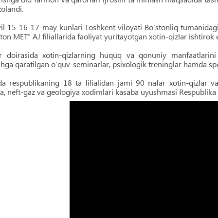
olandi.
yil 15-16-17-may kunlari Toshkent viloyati Bo‘stonliq tumanid
ton MET” AJ filiallarida faoliyat yuritayotgan xotin-qizlar ishtiro
 doirasida xotin-qizlarning huquq va qonuniy manfaatlarini hi
hga qaratilgan o‘quv-seminarlar, psixologik treninglar hamda sp
 respublikaning 18 ta filialidan jami 90 nafar xotin-qizlar v
a, neft-gaz va geologiya xodimlari kasaba uyushmasi Respublika 