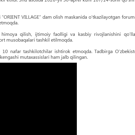
agi “ORIENT VILLAGE” dam olish maskanida o‘tkazilayotgan foru
k etmoqda.
moya qilish, ijtimoiy faolligi va kasbiy rivojlanishini qo‘ll
ort musobaqalari tashkil etilmoqda.
a 10 nafar tashkilotchilar ishtirok etmoqda. Tadbirga O‘zbekis
kengashi mutaxassislari ham jalb qilingan.