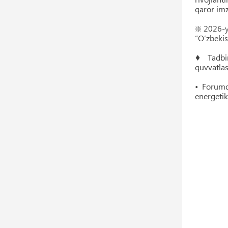
qaror imz
❇️ 2026-
“O‘zbekis
♦ Tadbir
quvvatlas
• Forumda
energetik