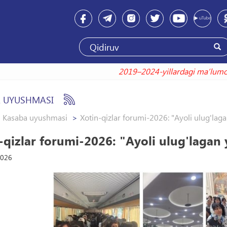
2019–2024-yillardagi maʼlumo
 UYUSHMASI
Kasaba uyushmasi
Xotin-qizlar forumi-2026: "Ayoli ulug'laga
-qizlar forumi-2026: "Ayoli ulug'lagan 
2026