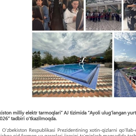
iston milliy elektr tarmoqlari” AJ tizimida “Ayoli ulug‘langan yu
26” tadbiri o‘tkazilmoqda.
‘zbekiston Respublikasi Prezidentining xotin-qizlarni qo‘llab-q
irishga oid farmon va qarorlari ijrosini ta’minlash maqsadida tas