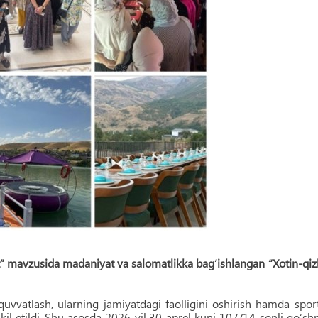
rt” mavzusida madaniyat va salomatlikka bag‘ishlangan “Xotin-qiz
uvvatlash, ularning jamiyatdagi faolligini oshirish hamda spor
hkil etildi. Shu asosda 2026-yil 30-aprel kuni 107/14-sonli qo‘s