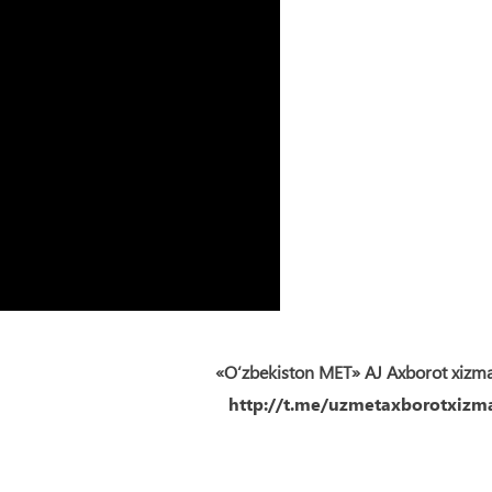
«O‘zbekiston MET» AJ Axborot xizm
http://t.me/uzmetaxborotxizma