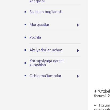
kengashi
Biz bilan bog'lanish
Murojaatlar
Pochta
Aksiyadorlar uchun
Korrupsiyaga qarshi
kurashish
Ochiq ma'lumotlar
♦ “O‘zbek
forumi–20
► Forum O
rivojlant