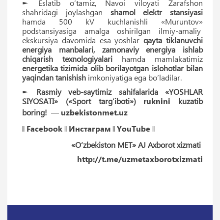
► Eslatib o‘tamiz, Navoi viloyati Zarafshon
shahridagi joylashgan
shamol elektr stansiyasi
hamda 500 kV kuchlanishli «Muruntov»
podstansiyasiga amalga oshirilgan ilmiy-amaliy
ekskursiya davomida esa yoshlar
qayta tiklanuvchi
energiya manbalari, zamonaviy energiya ishlab
chiqarish texnologiyalari
hamda mamlakatimiz
energetika tizimida olib borilayotgan islohotlar bilan
yaqindan tanishish
imkoniyatiga ega bo‘ladilar.
►
Rasmiy veb-saytimiz sahifalarida «YOSHLAR
SIYOSATI» («Sport targ’iboti»)
ruknini
kuzatib
boring!
—
uzbekistonmet.uz
‖
Facebook
‖
Инстаграм
‖
YouTube
‖
«O‘zbekiston MET» AJ Axborot xizmati
http://t.me/uzmetaxborotxizmati