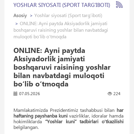
YOSHLAR SIYOSATI (SPORT TARG’IBOTI)
Asosiy
Yoshlar siyosati (Sport targ’iboti)
ONLINE: Ayni paytda Aksiyadorlik jamiyati
boshqaruvi raisining yoshlar bilan navbatdagi
muloqoti bo‘lib o‘tmoqda
ONLINE: Ayni paytda
Aksiyadorlik jamiyati
boshqaruvi raisining yoshlar
bilan navbatdagi muloqoti
bo‘lib o‘tmoqda
07.05.2026
224
Mamlakatimizda Prezidentimiz tashabbusi bilan
har
haftaning payshanba kuni
vazirliklar, idoralar hamda
hokimliklarda
“Yoshlar kuni” tadbirlari o‘tkazilishi
belgilangan.