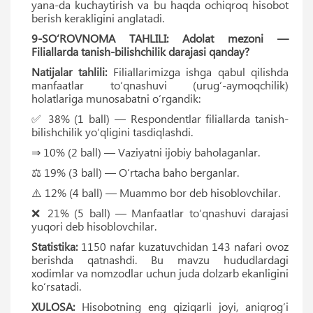
yana-da kuchaytirish va bu haqda ochiqroq hisobot
berish kerakligini anglatadi.
9-SO‘ROVNOMA TAHLILI: Adolat mezoni —
Filiallarda tanish-bilishchilik darajasi qanday?
Natijalar tahlili:
Filiallarimizga ishga qabul qilishda
manfaatlar to‘qnashuvi (urug‘-aymoqchilik)
holatlariga munosabatni o‘rgandik:
✅ 38% (1 ball) — Respondentlar filiallarda tanish-
bilishchilik yo‘qligini tasdiqlashdi.
⇒ 10% (2 ball) — Vaziyatni ijobiy baholaganlar.
⚖️ 19% (3 ball) — O‘rtacha baho berganlar.
⚠️ 12% (4 ball) — Muammo bor deb hisoblovchilar.
❌ 21% (5 ball) — Manfaatlar to‘qnashuvi darajasi
yuqori deb hisoblovchilar.
Statistika:
1150 nafar kuzatuvchidan 143 nafari ovoz
berishda qatnashdi. Bu mavzu hududlardagi
xodimlar va nomzodlar uchun juda dolzarb ekanligini
ko‘rsatadi.
XULOSA:
Hisobotning eng qiziqarli joyi, aniqrog‘i