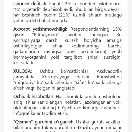
Ishonch defitsiti:
Faqat 23% respondent islohotlarni
“to‘liq yetarli” deb hisoblaydi. Shu bilan birga, deyarli
har beshinchi xodim (21%) tizimli ishlarni mutlaqo
yetarsiz deb baholamoqda.
Axborot yetishmovchiligi:
Respondentlarning 15%
qismi “Bilmayman” javobini tanlagan. Bu
Korrupsiyaga qarshi kurash bo‘yicha amalga
oshirilayotgan ishlar xodimlarning barcha
qatlamlariga (ayniqsa quyi bo‘g‘inlarga) yetib
bormayotganini yoki targ‘ibot ishlari sustligini
ko‘rsatadi.
XULOSA:
Ushbu ko‘rsatkichlar Aksiyadorlik
jamiyatida Korrupsiyaga qarshi kurashishda
“miqdoriy” ko‘rsatkichlardan “sifat” ko‘rsatkichlariga
o‘tish vaqti kelganini anglatadi.
Ochiqlik hisobotlari:
Har chorakda amalga oshirilgan
aniq ishlar (aniqlangan holatlar, jazolanganlar yoki
oldi olingan xatarlar) bo‘yicha xodimlarga tushunarli
infografikalar taqdim etish.
“Qisman” guruhini o‘rganish:
Ushbu guruh vakillari
bilan anonim fokus-guruhlar o‘tkazib, aynan nimalar