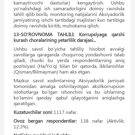
kamaytiruvchi dasturlar) kengaytirish. Ushbu
yo‘nalishdagi ish samaradorligini doimiy ravishda
tahlil qilib borib, monitoring natijalarini Aksiyadorlik
jamiyatining ishchi tartibdagi majlislari kun tartibiga
doimiy ravishda kiritib, muhokama qilish.
13-SO‘ROVNOMA TAHLILI: Korrupsiyaga qarshi
kurash choralarining yetarlilik darajasi...
Ushbu savol bo‘yicha tahliliy hisobot avvalgi
savollarga qaraganda chuqurroq yondashuvni talab
qiladi, chunki bu yerda respondentlarning aniq
pozitsiyasi (Ha/Yo‘q) bilan bir qatorda, ikkilanishlar
(Qisman/Bilmayman) ham aks etgan.
Mazkur savol xodimlarning Aksiyadorlik jamiyati
tomonidan amalga oshirilayotgan aksilkorrupsion
islohotlarga bo‘lgan ishonchini va bu ishlarning
ko‘lamini qanday qabul qilayotganini aniqlashga
qaratilgan.
Kuzatuvchilar soni:
1117 nafar.
Ovoz bergan respondentlar:
138 nafar (Aktivlik:
12.3%).