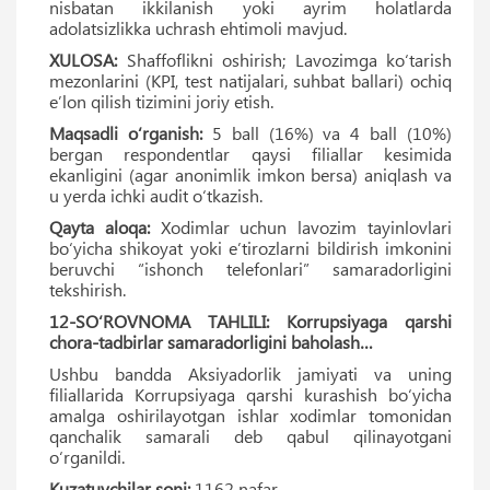
nisbatan ikkilanish yoki ayrim holatlarda
adolatsizlikka uchrash ehtimoli mavjud.
XULOSA:
Shaffoflikni oshirish; Lavozimga ko‘tarish
mezonlarini (KPI, test natijalari, suhbat ballari) ochiq
eʼlon qilish tizimini joriy etish.
Maqsadli o‘rganish:
5 ball (16%) va 4 ball (10%)
bergan respondentlar qaysi filiallar kesimida
ekanligini (agar anonimlik imkon bersa) aniqlash va
u yerda ichki audit o‘tkazish.
Qayta aloqa:
Xodimlar uchun lavozim tayinlovlari
bo‘yicha shikoyat yoki eʼtirozlarni bildirish imkonini
beruvchi “ishonch telefonlari” samaradorligini
tekshirish.
12-SO‘ROVNOMA TAHLILI: Korrupsiyaga qarshi
chora-tadbirlar samaradorligini baholash…
Ushbu bandda Aksiyadorlik jamiyati va uning
filiallarida Korrupsiyaga qarshi kurashish bo‘yicha
amalga oshirilayotgan ishlar xodimlar tomonidan
qanchalik samarali deb qabul qilinayotgani
o‘rganildi.
Kuzatuvchilar soni:
1162 nafar.