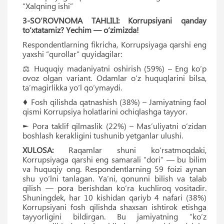
“Xalqning ishi”
3-SO‘ROVNOMA TAHLILI: Korrupsiyani qanday
to‘xtatamiz? Yechim — o‘zimizda!
Respondentlarning fikricha, Korrupsiyaga qarshi eng
yaxshi “qurollar” quyidagilar:
⚖️ Huquqiy madaniyatni oshirish (59%) – Eng ko‘p
ovoz olgan variant. Odamlar o‘z huquqlarini bilsa,
taʼmagirlikka yo‘l qo‘ymaydi.
♦ Fosh qilishda qatnashish (38%) – Jamiyatning faol
qismi Korrupsiya holatlarini ochiqlashga tayyor.
► Pora taklif qilmaslik (22%) – Masʼuliyatni o‘zidan
boshlash kerakligini tushunib yetganlar ulushi.
XULOSA:
Raqamlar shuni ko‘rsatmoqdaki,
Korrupsiyaga qarshi eng samarali “dori” — bu bilim
va huquqiy ong. Respondentlarning 59 foizi aynan
shu yo‘lni tanlagan. Yaʼni, qonunni bilish va talab
qilish — pora berishdan ko‘ra kuchliroq vositadir.
Shuningdek, har 10 kishidan qariyb 4 nafari (38%)
Korrupsiyani fosh qilishda shaxsan ishtirok etishga
tayyorligini bildirgan. Bu jamiyatning “ko‘z