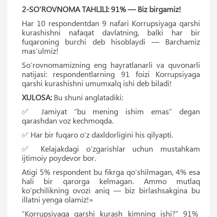
2-SO‘ROVNOMA TAHLILI: 91% — Biz birgamiz!
Har 10 respondentdan 9 nafari Korrupsiyaga qarshi
kurashishni nafaqat davlatning, balki har bir
fuqaroning burchi deb hisoblaydi — Barchamiz
masʼulmiz!
So‘rovnomamizning eng hayratlanarli va quvonarli
natijasi: respondentlarning 91 foizi Korrupsiyaga
qarshi kurashishni umumxalq ishi deb biladi!
XULOSA:
Bu shuni anglatadiki:
✅ Jamiyat “bu mening ishim emas” degan
qarashdan voz kechmoqda.
✅ Har bir fuqaro o‘z daxldorligini his qilyapti.
✅ Kelajakdagi o‘zgarishlar uchun mustahkam
ijtimoiy poydevor bor.
Atigi 5% respondent bu fikrga qo‘shilmagan, 4% esa
hali bir qarorga kelmagan. Ammo mutlaq
ko‘pchilikning ovozi aniq — biz birlashsakgina bu
illatni yenga olamiz!»
“Korrupsiyaga qarshi kurash kimning ishi?” 91%