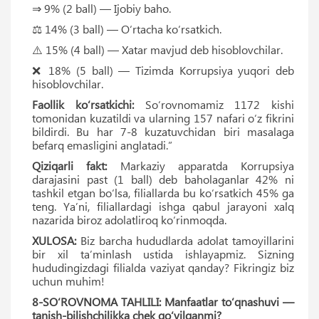
⇒ 9% (2 ball) — Ijobiy baho.
⚖️ 14% (3 ball) — O‘rtacha ko‘rsatkich.
⚠️ 15% (4 ball) — Xatar mavjud deb hisoblovchilar.
❌ 18% (5 ball) — Tizimda Korrupsiya yuqori deb
hisoblovchilar.
Faollik ko‘rsatkichi:
So‘rovnomamiz 1172 kishi
tomonidan kuzatildi va ularning 157 nafari o‘z fikrini
bildirdi. Bu har 7-8 kuzatuvchidan biri masalaga
befarq emasligini anglatadi.”
Qiziqarli fakt:
Markaziy apparatda Korrupsiya
darajasini past (1 ball) deb baholaganlar 42% ni
tashkil etgan bo‘lsa, filiallarda bu ko‘rsatkich 45% ga
teng. Yaʼni, filiallardagi ishga qabul jarayoni xalq
nazarida biroz adolatliroq ko‘rinmoqda.
XULOSA:
Biz barcha hududlarda adolat tamoyillarini
bir xil taʼminlash ustida ishlayapmiz. Sizning
hududingizdagi filialda vaziyat qanday? Fikringiz biz
uchun muhim!
8-SO‘ROVNOMA TAHLILI: Manfaatlar to‘qnashuvi —
tanish-bilishchilikka chek qo‘yilganmi?