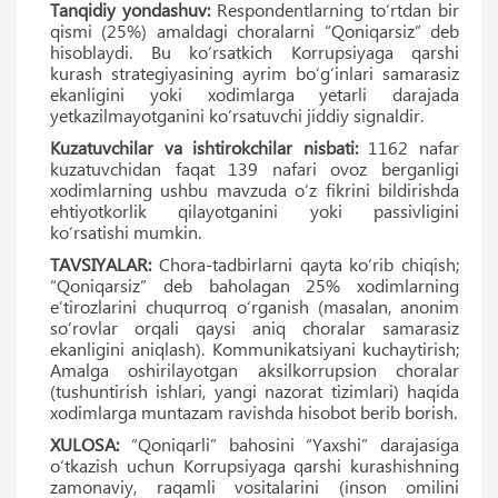
Tanqidiy yondashuv:
Respondentlarning to‘rtdan bir
qismi (25%) amaldagi choralarni “Qoniqarsiz” deb
hisoblaydi. Bu ko‘rsatkich Korrupsiyaga qarshi
kurash strategiyasining ayrim bo‘g‘inlari samarasiz
ekanligini yoki xodimlarga yetarli darajada
yetkazilmayotganini ko‘rsatuvchi jiddiy signaldir.
Kuzatuvchilar va ishtirokchilar nisbati:
1162 nafar
kuzatuvchidan faqat 139 nafari ovoz berganligi
xodimlarning ushbu mavzuda o‘z fikrini bildirishda
ehtiyotkorlik qilayotganini yoki passivligini
ko‘rsatishi mumkin.
TAVSIYALAR:
Chora-tadbirlarni qayta ko‘rib chiqish;
“Qoniqarsiz” deb baholagan 25% xodimlarning
eʼtirozlarini chuqurroq o‘rganish (masalan, anonim
so‘rovlar orqali qaysi aniq choralar samarasiz
ekanligini aniqlash). Kommunikatsiyani kuchaytirish;
Amalga oshirilayotgan aksilkorrupsion choralar
(tushuntirish ishlari, yangi nazorat tizimlari) haqida
xodimlarga muntazam ravishda hisobot berib borish.
XULOSA:
“Qoniqarli” bahosini “Yaxshi” darajasiga
o‘tkazish uchun Korrupsiyaga qarshi kurashishning
zamonaviy, raqamli vositalarini (inson omilini