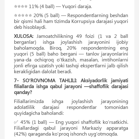
⭐⭐⭐⭐ 11% (4 ball) — Yuqori daraja.
⭐⭐⭐⭐⭐ 20% (5 ball) — Respondentlarning beshdan
bir qismi hali ham tizimda Korrupsiya darajasi yuqori
deb hisoblaydi.
XULOSA:
Jamoatchilikning 49 foizi (1 va 2 ball
berganlar) ishga joylashish jarayonini ijobiy
baholamoqda. Biroq, 20% respondentning eng
yuqori (5 ball) baho bergani — tanlov jarayonlarini
yana-da ochiqroq o‘tkazish, masalan, imtihonlarni
jonli efirga uzatish yoki tashqi ekspertlarni jalb qilish
kerakligidan dalolat beradi.
7- SO‘ROVNOMA TAHLILI: Aksiyadorlik jamiyati
filiallarda ishga qabul jarayoni —shaffoflik darajasi
qanday?
Filiallarimizda ishga joylashish jarayonining
adolatlilik darajasi respondentlar tomonidan
quyidagicha baholandi:
✅ 45% (1 ball) — Eng yuqori shaffoflik ko‘rsatkichi.
Filiallardagi qabul jarayoni Markaziy apparatga
(42%) qaraganda ko‘proq ishonch uyg‘otmoqda.