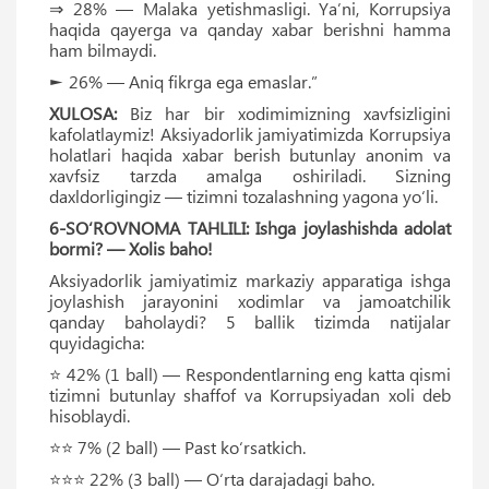
⇒ 28% — Malaka yetishmasligi. Yaʼni, Korrupsiya
haqida qayerga va qanday xabar berishni hamma
ham bilmaydi.
► 26% — Aniq fikrga ega emaslar.”
XULOSA:
Biz har bir xodimimizning xavfsizligini
kafolatlaymiz! Aksiyadorlik jamiyatimizda Korrupsiya
holatlari haqida xabar berish butunlay anonim va
xavfsiz tarzda amalga oshiriladi. Sizning
daxldorligingiz — tizimni tozalashning yagona yo‘li.
6-SO‘ROVNOMA TAHLILI: Ishga joylashishda adolat
bormi? — Xolis baho!
Aksiyadorlik jamiyatimiz markaziy apparatiga ishga
joylashish jarayonini xodimlar va jamoatchilik
qanday baholaydi? 5 ballik tizimda natijalar
quyidagicha:
⭐ 42% (1 ball) — Respondentlarning eng katta qismi
tizimni butunlay shaffof va Korrupsiyadan xoli deb
hisoblaydi.
⭐⭐ 7% (2 ball) — Past ko‘rsatkich.
⭐⭐⭐ 22% (3 ball) — O‘rta darajadagi baho.