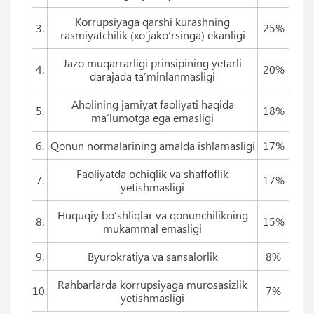
Korrupsiyaga qarshi kurashning
3.
25%
rasmiyatchilik (xo‘jako‘rsinga) ekanligi
Jazo muqarrarligi prinsipining yetarli
4.
20%
darajada ta’minlanmasligi
Aholining jamiyat faoliyati haqida
5.
18%
ma’lumotga ega emasligi
6.
Qonun normalarining amalda ishlamasligi
17%
Faoliyatda ochiqlik va shaffoflik
7.
17%
yetishmasligi
Huquqiy bo‘shliqlar va qonunchilikning
8.
15%
mukammal emasligi
9.
Byurokratiya va sansalorlik
8%
Rahbarlarda korrupsiyaga murosasizlik
10.
7%
yetishmasligi