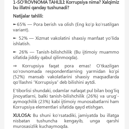
1-SO‘ROVNOMA TAHLILI: Korrupsiya nima? Xalqimiz
bu illatni qanday tushunadi?
Natijalar tahlili:
►65% — Pora berish va olish (Eng ko‘p ko‘rsatilgan
variant).
► 52% — Xizmat vakolatini shaxsiy manfaat yo‘lida
ishlatish.
► 26% — Tanish-bilishchilik (Bu ijtimoiy muammo
sifatida jiddiy qabul qilinmoqda).
⇒ Korrupsiya faqat pora emas! O‘tkazilgan
so‘rovnomada respondentlarning yarmidan ko‘pi
(52%) mansab vakolatlarini shaxsiy maqsadlarda
qo‘llashni “Korrupsiya” deb bilishini aytdi.
Eʼtiborlisi shundaki, odamlar nafaqat pul bilan bog‘liq
jinoyatlarni, balki tanish-bilishchilik (26%) va urug‘-
aymoqchilik (23%) kabi ijtimoiy munosabatlarni ham
Korrupsiya elementlari sifatida qayd etishgan.
XULOSA:
Bu shuni ko‘rsatadiki, jamiyatda bu illatga
nisbatan tushuncha kengayib, unga qarshi
murosasizlik kuchaymoqda.