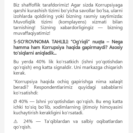
Biz shaffoflik tarafdorimiz! Agar sizda Korrupsiyaga
qarshi kurashish tizimi bo‘yicha savollar bo‘lsa, ularni
izohlarda qoldiring yoki bizning rasmiy saytimizda:
Muvofiqlik tizimi (komplayens) xizmati bilan
tarnishing! Sizning xabardorligingiz — bizning
muvaffaqiyatimiz!
5-SO‘ROVNOMA TAHLILI: “Og‘riqli” nuqta – Nega
hamma ham Korrupsiya haqida gapirmaydi? Asosiy
to‘siqlarni aniqladik...
Bu yerda 40% lik ko‘rsatkich (ishni yo‘qotishdan
qo‘rqish) eng katta signaldir. Uni markazga chiqarish
kerak.
“Korrupsiya haqida ochiq gapirishga nima xalaqit
beradi? Respondentlarimiz quyidagi sabablarni
ko‘rsatishdi:
Ø 40% — Ishni yo‘qotishdan qo‘rqish. Bu eng katta
ichki to‘siq bo‘lib, xodimlarning ijtimoiy himoyasini
kuchaytirish kerakligini ko‘rsatadi.
⚠️ 24% — Taʼqiblardan va salbiy oqibatlardan
qo‘rqish.