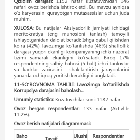
Qiziqish darajasi:
1152 nafar kuzatuvchidan 146
nafari ovoz berishda ishtirok etdi. Bu mavzu ayniqsa
o‘z karyerasini qurayotgan mutaxassislar uchun juda
muhim.
XULOSA:
Bu natijalar Aksiyadorlik jamiyati ichidagi
meritokratiya (eng munosibni tanlash) tamoyili
ishlayotganidan dalolat beradi: Ishga qabul qilishdan
ko‘ra (42%), lavozimga ko‘tarilishda (46%) shaffoflik
darajasi yuqori ekanligi kompaniyaning ichki nazorat
tizimi samarali ekanligini ko‘rsatadi. Biroq 17%
respondentning salbiy bahosi (5 ball) ichki tanlovlar
va kadrlar zaxirasini shakllantirish jarayonlarini
yana-da ochiqroq yoritish kerakligini anglatadi.
11-SO‘ROVNOMA TAHLILI: Lavozimga ko‘tarilishda
Korrupsiya darajasini baholash...
Umumiy statistika:
Kuzatuvchilar soni: 1182 nafar.
Ovoz bergan respondentlar:
133 nafar (Aktivlik:
11.2%).
Ovoz berish natijalari diagrammasi:
Baho
Ulushi
Respondentlar
Tavsif