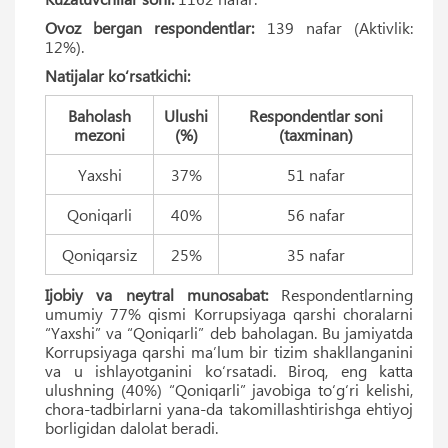
Ovoz bergan respondentlar:
139 nafar (Aktivlik:
12%).
Natijalar ko‘rsatkichi:
Baholash
Ulushi
Respondentlar soni
mezoni
(%)
(taxminan)
Yaxshi
37%
51 nafar
Qoniqarli
40%
56 nafar
Qoniqarsiz
25%
35 nafar
Ijobiy va neytral munosabat:
Respondentlarning
umumiy 77% qismi Korrupsiyaga qarshi choralarni
“Yaxshi” va “Qoniqarli” deb baholagan. Bu jamiyatda
Korrupsiyaga qarshi maʼlum bir tizim shakllanganini
va u ishlayotganini ko‘rsatadi. Biroq, eng katta
ulushning (40%) “Qoniqarli” javobiga to‘g‘ri kelishi,
chora-tadbirlarni yana-da takomillashtirishga ehtiyoj
borligidan dalolat beradi.