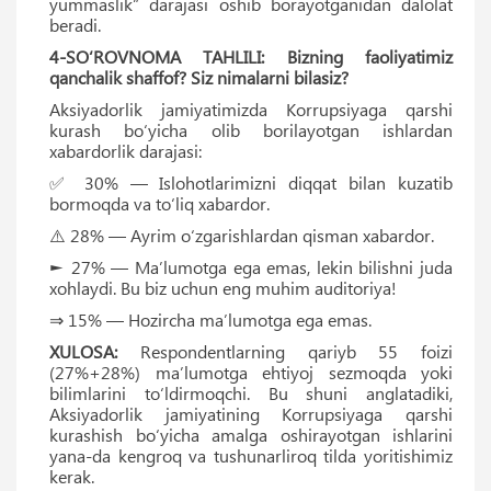
yummaslik” darajasi oshib borayotganidan dalolat
beradi.
4-SO‘ROVNOMA TAHLILI: Bizning faoliyatimiz
qanchalik shaffof? Siz nimalarni bilasiz?
Aksiyadorlik jamiyatimizda Korrupsiyaga qarshi
kurash bo‘yicha olib borilayotgan ishlardan
xabardorlik darajasi:
✅ 30% — Islohotlarimizni diqqat bilan kuzatib
bormoqda va to‘liq xabardor.
⚠️ 28% — Ayrim o‘zgarishlardan qisman xabardor.
► 27% — Maʼlumotga ega emas, lekin bilishni juda
xohlaydi. Bu biz uchun eng muhim auditoriya!
⇒ 15% — Hozircha maʼlumotga ega emas.
XULOSA:
Respondentlarning qariyb 55 foizi
(27%+28%) maʼlumotga ehtiyoj sezmoqda yoki
bilimlarini to‘ldirmoqchi. Bu shuni anglatadiki,
Aksiyadorlik jamiyatining Korrupsiyaga qarshi
kurashish bo‘yicha amalga oshirayotgan ishlarini
yana-da kengroq va tushunarliroq tilda yoritishimiz
kerak.