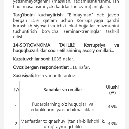
yetishmayotganini (masalan, raqamlashtirishmi, ish
haqi masalasimi yoki kadrlar tanlovimi) aniqlash.
Targ‘ibotni kuchaytirish:
“Bilmayman” deb javob
bergan 15% qatlam uchun Korrupsiyaga qarshi
kurashish siyosati va ichki lokal hujjatlar mazmunini
tushuntirish bo‘yicha seminar-treninglar tashkil
qilish.
14-SO‘ROVNOMA TAHLILI: Korrupsiya va
huquqbuzarliklar sodir etilishining asosiy omillari...
Kuzatuvchilar soni:
1035 nafar.
Ovoz bergan respondentlar:
116 nafar.
Xususiyati:
Ko‘p variantli tanlov.
Ulushi
T/r
Sabablar va omillar
(%)
Fuqarolarning o‘z huquqlari va
1.
45%
erkinliklarini yaxshi bilmasliklari
Manfaatlar to‘qnashuvi (tanish-bilishchilik,
2.
43%
urug‘-aymoqchilik)