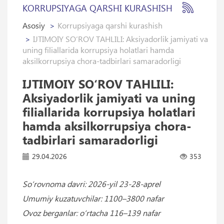
KORRUPSIYAGA QARSHI KURASHISH
Asosiy
Korrupsiyaga qarshi kurashish
IJTIMOIY SO‘ROV TAHLILI: Aksiyadorlik jamiyati va
uning filiallarida korrupsiya holatlari hamda
aksilkorrupsiya chora-tadbirlari samaradorligi
IJTIMOIY SO‘ROV TAHLILI:
Aksiyadorlik jamiyati va uning
filiallarida korrupsiya holatlari
hamda aksilkorrupsiya chora-
tadbirlari samaradorligi
29.04.2026
353
So‘rovnoma davri: 2026-yil 23-28-aprel
Umumiy kuzatuvchilar: 1100–3800 nafar
Ovoz berganlar: o‘rtacha 116–139 nafar