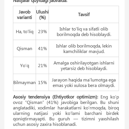
Natijalar quyidagi jadvalda:
Javob
Ulushi
Tavsif
varianti
(%)
Ishlar to‘liq va sifatli olib
Ha, to‘liq
23%
borilmoqda deb hisoblaydi.
Ishlar olib borilmoqda, lekin
Qisman
41%
kamchiliklar mavjud.
Amalga oshirilayotgan ishlarni
Yo‘q
21%
yetarsiz deb hisoblaydi.
Jarayon haqida ma’lumotga ega
Bilmayman
15%
emas yoki xulosa bera olmaydi.
Asosiy tendensiya (Ehtiyotkor optimizm):
Eng ko‘p
ovoz “Qisman” (41%) javobiga berilgan. Bu shuni
anglatadiki, xodimlar harakatlarni ko‘rmoqda, biroq
ularning natijasi yoki ko‘lami barchani birdek
qoniqtirmayapti. Bu guruh — tizimni yaxshilash
uchun asosiy zaxira hisoblanadi.