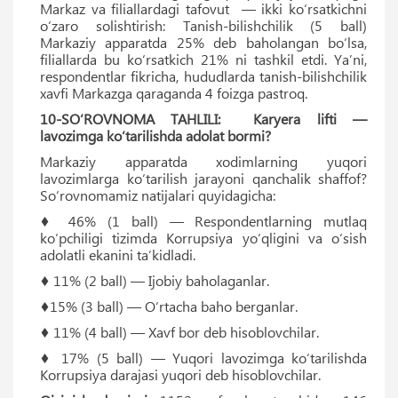
Markaz va filiallardagi tafovut
— ikki ko‘rsatkichni
o‘zaro solishtirish: Tanish-bilishchilik (5 ball)
Markaziy apparatda 25% deb baholangan bo‘lsa,
filiallarda bu ko‘rsatkich 21% ni tashkil etdi. Yaʼni,
respondentlar fikricha, hududlarda tanish-bilishchilik
xavfi Markazga qaraganda 4 foizga pastroq.
10-SO‘ROVNOMA TAHLILI: Karyera lifti —
lavozimga ko‘tarilishda adolat bormi?
Markaziy apparatda xodimlarning yuqori
lavozimlarga ko‘tarilish jarayoni qanchalik shaffof?
So‘rovnomamiz natijalari quyidagicha:
♦ 46% (1 ball) — Respondentlarning mutlaq
ko‘pchiligi tizimda Korrupsiya yo‘qligini va o‘sish
adolatli ekanini taʼkidladi.
♦ 11% (2 ball) — Ijobiy baholaganlar.
♦15% (3 ball) — O‘rtacha baho berganlar.
♦ 11% (4 ball) — Xavf bor deb hisoblovchilar.
♦ 17% (5 ball) — Yuqori lavozimga ko‘tarilishda
Korrupsiya darajasi yuqori deb hisoblovchilar.