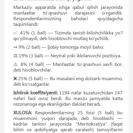
Markaziy apparatda ishga qabul qilish jarayonida
manfaatlar to‘qnashuvi darajasini o‘rgandik.
Respondentlarimizning baholari quyidagicha
taqsimlandi:
✅ 41% (1 ball) — Tizimda tanish-bilishchilikka yo‘l
qo‘yilmaydi, deb hisoblovchi mutlaq ko‘pchilik.
⇒ 9% (2 ball) — Ijobiy tomonga moyil baho.
⚖️ 19% (3 ball) — Neytral yoki ikkilanuvchi pozitsiya.
⚠️ 8% (4 ball) — Manfaatlar to‘qnashuvi xavfi bor,
deb hisoblovchilar.
❌ 25% (5 ball) — Bu masalani eng dolzarb muammo,
deb ko‘rsatganlar.
Ishtirok koeffitsiyenti:
1194 nafar kuzatuvchidan 147
nafari faol ovoz berdi. Bu mavzu jamiyatda katta
rezonansga ega ekanligidan dalolat beradi.
XULOSA:
Respondentlarning 25 foizi (5 ball) bu
muammoni yuqori darajada deb hisoblashi —
kadrlar tanlovi jarayonida “Meritokratiya” (faqat
bilim va qobiliyatga qarab saralash) tamoyillarini