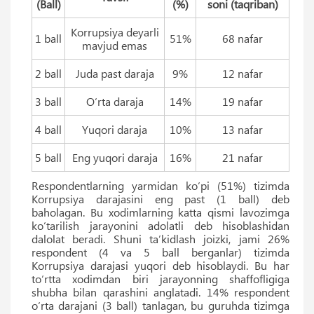
(Ball)
(%)
soni (taqriban)
Korrupsiya deyarli
1 ball
51%
68 nafar
mavjud emas
2 ball
Juda past daraja
9%
12 nafar
3 ball
O‘rta daraja
14%
19 nafar
4 ball
Yuqori daraja
10%
13 nafar
5 ball
Eng yuqori daraja
16%
21 nafar
Respondentlarning yarmidan ko‘pi (51%) tizimda
Korrupsiya darajasini eng past (1 ball) deb
baholagan. Bu xodimlarning katta qismi lavozimga
ko‘tarilish jarayonini adolatli deb hisoblashidan
dalolat beradi. Shuni taʼkidlash joizki, jami 26%
respondent (4 va 5 ball berganlar) tizimda
Korrupsiya darajasi yuqori deb hisoblaydi. Bu har
to‘rtta xodimdan biri jarayonning shaffofligiga
shubha bilan qarashini anglatadi. 14% respondent
o‘rta darajani (3 ball) tanlagan, bu guruhda tizimga