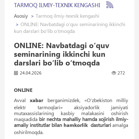
TARMOQ ILMIY-TEXNIK KENGASHI
Asosiy
Tarmoq ilmiy-texnik kengashi
ONLINE: Navbatdagi o‘quv seminarining ikkinchi
kun darslari bo‘lib o‘tmoqda
ONLINE: Navbatdagi o‘quv
seminarining ikkinchi kun
darslari bo‘lib o‘tmoqda
24.04.2026
272
ONLINE
Avval
xabar
berganimizdek, «O‘zbekiston milliy
elektr tarmoqlari» aksiyadorlik jamiyati
mutaxassislarining kasbiy malakasini oshirish
maqsadida
bir nechta mahalliy hamda xojirish ilmiy-
amaliy institutlar bilan
hamkorlik
dasturlari
amalga
oshirilmoqda.