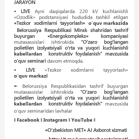
JARAYON
• LIVE
Ayni daqiqalarda 220 kV kuchlanishli
«Ozodlik» podstansiyasi hududida tashkil etilgan
«Tezkor xodimlarni tayyorlash»
o’quv markazida
Belorussiya Respublikasi Minsk shahridan tashrif
buyurgan «Energokompleks» kompaniyasi
mutaxassislari ishtirokida
“O'zaro bog'langan
polietilen izolyatsiyali o'rta va yuqori kuchlanishli
kabellardan
konstruktiv foydalanish” mavzusida
o‘quv seminari
davom etmoqda.
• LIVE
«Tezkor xodimlarni tayyorlash»
o’quv markazi
► Belorussiya Respublikasidan tashrif buyurgan
mutaxassislar ishtirokida
“O‘zaro bog‘langan
polietilen izolyatsiyali o‘rta va yuqori kuchlanishli
kabellardan
konstruktiv foydalanish”
mavzusida
o‘quv seminaridan lavhalar
‖
Facebook
‖
Instagram
‖
YouTube
‖
«O‘zbekiston MET» AJ Axborot xizmati
http://t.me/uzmetaxborotxizmati