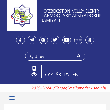
"O`ZBEKISTON MILLIY ELEKTR
TARMOQLARI" AKSIYADORLIK
JAMIYATI
O'Z
ЎЗ
РУ
EN
2019–2024-yillardagi maʼlumotlar ushbu ha
Toggle
navigation