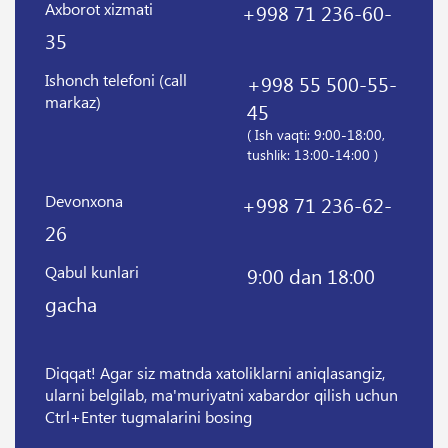
Axborot xizmati
+998 71 236-60-
35
Ishonch telefoni (call
+998 55 500-55-
markaz)
45
( Ish vaqti: 9:00-18:00,
tushlik: 13:00-14:00 )
Devonxona
+998 71 236-62-
26
Qabul kunlari
9:00 dan 18:00
gacha
Diqqat! Agar siz matnda xatoliklarni aniqlasangiz,
ularni belgilab, ma'muriyatni xabardor qilish uchun
Ctrl+Enter tugmalarini bosing