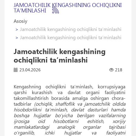
JAMOATCHILIK KENGASHINING OCHIQLIKNI
TAʼMINLASHI
Asosiy
Jamoatchilik kengashining ochiqlikni taʼminlashi
Jamoatchilik kengashining ochiqlikni taʼminlashi
Jamoatchilik kengashining
ochiqlikni taʼminlashi
23.04.2026
218
Kengashning ochiqlikni taʼminlash, korrupsiyaga
qarshi kurashish va davlat organi faoliyatini
takomillashtirish borasida amalga oshirgan chora-
tadbirlar
(ochiqlik, shaffoflik va jamoatchilik oldida
hisobdorlikni taʼminlash, davlat dasturlari hamda
boshqa hujjatlar bo‘yicha berilgan vazifalarning
ijrosiga oid hisobotlarni eshitish, xorijiy
mamlakatlardagi analogik organlar tajribasi
o‘rganilib, ichki hujjatlar va faoliyatni