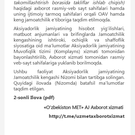
takomillashtirish borasida takliflar ishlab chiqish)
haqidagi axborot rasmiy-veb sayt sahifalari hamda
uning ijtimoiy tarmoq sahifalari orqali OAV hamda
keng jamoatchilik eʼtiboriga taqdim etilmoqda.
Aksiyadorlik jamiyatining hisobot yig‘ilishlari,
matbuot anjumanlari va brifinglarda Jamoatchilik
kengashining ishtiroki, ochiqlik va shaffoflik
siyosatiga oid maʼlumotlar Aksiyadorlik jamiyatining
Muvofiqlik tizimi (Komplayns) xizmati tomonidan
bayonlashtirilib, Axborot xizmati tomonidan rasmiy
veb-sayt sahifalariga yuklanib borilmoqda.
Ushbu faoliyat Aksiyadorlik jamiyatining
Jamoatchilik kengashi Nizomi bilan tartibga solingan.
Quyidagi ilovada (Nizomda) batafsil maʼlumotlar
taqdim etilgan.
2-sonli Ilova (pdf)
«O‘zbekiston MET» AJ Axborot xizmati
http://t.me/uzmetaxborotxizmat