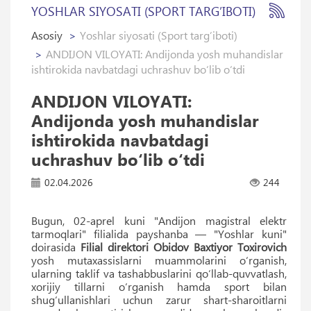
YOSHLAR SIYOSATI (SPORT TARG’IBOTI)
Asosiy
Yoshlar siyosati (Sport targ’iboti)
ANDIJON VILOYATI: Andijonda yosh muhandislar
ishtirokida navbatdagi uchrashuv bo‘lib o‘tdi
ANDIJON VILOYATI:
Andijonda yosh muhandislar
ishtirokida navbatdagi
uchrashuv bo‘lib o‘tdi
02.04.2026
244
Bugun, 02-aprel kuni "Andijon magistral elektr
tarmoqlari" filialida payshanba — "Yoshlar kuni"
doirasida
Filial direktori Obidov Baxtiyor Toxirovich
yosh mutaxassislarni muammolarini o‘rganish,
ularning taklif va tashabbuslarini qo‘llab-quvvatlash,
xorijiy tillarni o‘rganish hamda sport bilan
shug‘ullanishlari uchun zarur shart-sharoitlarni