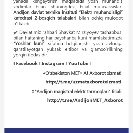
yanada kengaytirish maqsadida yosh muhandis
xodimlar bilan, shuningdek, Filial mutaxassislari
Andijon davlat texnika instituti “Elektr muhandisligi”
kafedrasi 2-bosqich talabalari
bilan ochiq muloqot
o‘tkazdi.
✔️ Davlatimiz rahbari Shavkat Mirziyoyev tashabbusi
bilan haftaning har payshanba kuni mamlakatimizda
“Yoshlar kuni”
sifatida belgilanishi yosh avlodga
qaratilayotgan yuksak e’tibor va g‘amxo‘rlikning
yorqin ifodasidir.
‖
Facebook
‖
Instagram
‖
YouTube
‖
«O‘zbekiston MET» AJ Axborot xizmati
http://t.me/uzmetaxborotxizmati
❗️ “Andijon magistral elektr tarmoqlari” filiali
http://t.me/AndijonMET_Axborot