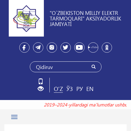
"O`ZBEKISTON MILLIY ELEKTR
TARMOQLARI" AKSIYADORLIK
JAMIYATI
O'Z
ЎЗ
РУ
EN
2019–2024-yillardagi maʼlumotlar ushb
Toggle
navigation