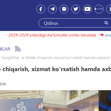
2019–2024-yillardagi maʼlumotlar ushbu havolada
IKLAR
Yangiliklar
Ishlab chiqarish, xizmat ko‘rsatish hamda axborot 
b chiqarish, xizmat ko‘rsatish hamda ax
2026