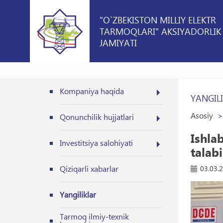
"O`ZBEKISTON MILLIY ELEKTR
TARMOQLARI" AKSIYADORLIK
JAMIYATI
Kompaniya haqida
YANGIL
Asosiy
Qonunchilik hujjatlari
Ishla
Investitsiya salohiyati
talabi
Qiziqarli xabarlar
03.03.
Yangiliklar
Tarmoq ilmiy-texnik