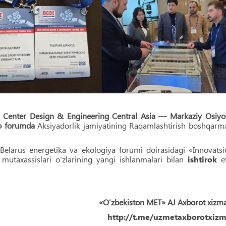
 Center Design & Engineering Central Asia — Markaziy Osiyo
ro forumda
Aksiyadorlik jamiyatining Raqamlashtirish boshqarm
Belarus energetika va ekologiya forumi doirasidagi «Innovats
 mutaxassislari o’zlarining yangi ishlanmalari bilan
ishtirok
et
«O‘zbekiston MET» AJ Axborot xizm
http://t.me/uzmetaxborotxizm