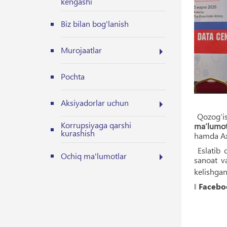
kengashi
Biz bilan bog'lanish
Murojaatlar
Pochta
Aksiyadorlar uchun
Qozog‘is
Korrupsiyaga qarshi
ma’lumot 
kurashish
hamda Axb
Eslatib 
Ochiq ma'lumotlar
sanoat va
kelishgan
‖
Facebo