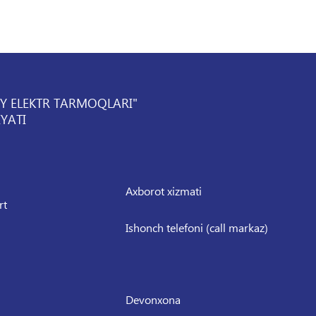
IY ELEKTR TARMOQLARI"
YATI
Axborot xizmati
rt
Ishonch telefoni (call markaz)
Devonxona