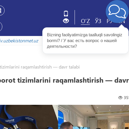
O'Z
ЎЗ
РУ
EN
Bizning faoliyatimizga taalluqli savolingiz 
arxiv.uzbekistonmet.uz
bormi? / У вас есть вопрос о нашей 
деятельности?
tizimlarini raqamlashtirish — davr talabi
borot tizimlarini raqamlashtirish — davr
35