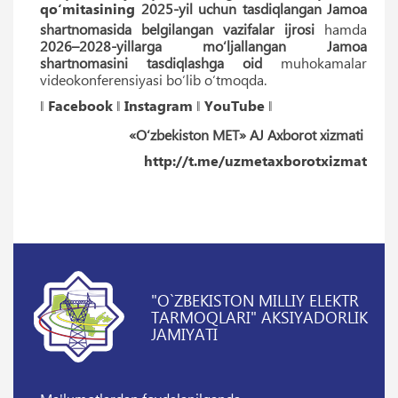
qo‘mitasining
2025-yil uchun tasdiqlangan Jamoa
shartnomasida belgilangan vazifalar ijrosi
hamda
2026–2028-yillarga mo‘ljallangan Jamoa
shartnomasini tasdiqlashga oid
muhokamalar
videokonferensiyasi bo‘lib o‘tmoqda.
‖
Facebook
‖
Instagram
‖
YouTube
‖
«O‘zbekiston MET» AJ Axborot xizmati
http://t.me/uzmetaxborotxizmat
"O`ZBEKISTON MILLIY ELEKTR
TARMOQLARI" AKSIYADORLIK
JAMIYATI