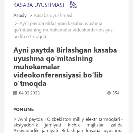
KASABA UYUSHMASI
Asosiy
Kasaba uyushmasi
Ayni paytda Birlashgan kasaba uyushma
qo‘mitasining muhokamalar videokonferensiyasi
bo‘lib o‘tmoqda
Ayni paytda Birlashgan kasaba
uyushma qo‘mitasining
muhokamalar
videokonferensiyasi bo‘lib
o‘tmoqda
04.02.2026
354
#ONLINE
⚡️ Ayni paytda «O‘zbekiston milliy elektr tarmoqlari»
aksiyadorlik jamiyati kichik majlislar zalida
Aksiyadorlik jamiyati Birlashgan kasaba uyushma