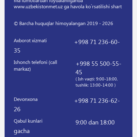
Ma'lumotlardan foydalanilganda
www.uzbekistonmet.uz ga havola ko`rsatilishi shart
© Barcha huquqlar himoyalangan 2019 - 2026
Axborot xizmati
+998 71 236-60-
35
Ishonch telefoni (call
+998 55 500-55-
markaz)
45
( Ish vaqti: 9:00-18:00,
tushlik: 13:00-14:00 )
Devonxona
+998 71 236-62-
26
Qabul kunlari
9:00 dan 18:00
gacha