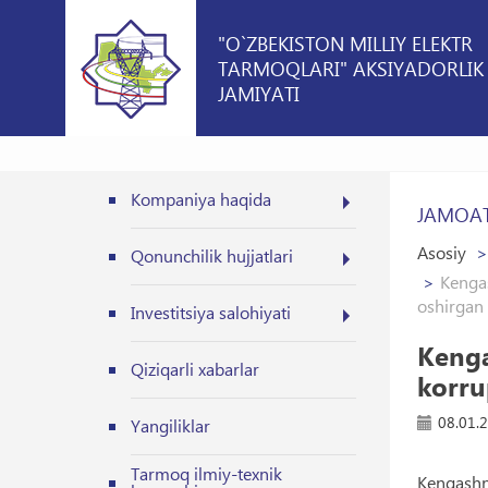
"O`ZBEKISTON MILLIY ELEKTR
TARMOQLARI" AKSIYADORLIK
JAMIYATI
Kompaniya haqida
JAMOAT
Asosiy
Qonunchilik hujjatlari
Kengas
oshirgan 
Investitsiya salohiyati
Kenga
Qiziqarli xabarlar
korru
08.01.
Yangiliklar
Tarmoq ilmiy-texnik
Kengashni