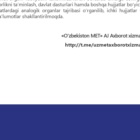
orlikni taʼminlash, davlat dasturlari hamda boshqa hujjatlar bo‘yi
tlardagi analogik organlar tajribasi o‘rganilib, ichki hujjatlar
 maʼlumotlar shakllantirilmoqda.
«O‘zbekiston MET» AJ Axborot xizm
http://t.me/uzmetaxborotxizma