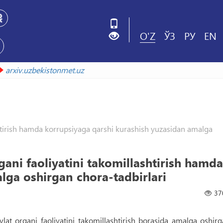
O'Z
ЎЗ
РУ
EN
da
arxiv.uzbekistonmet.uz
shtirish hamda korrupsiyaga qarshi kurashish yuzasidan amalga
gani faoliyatini takomillashtirish hamda
lga oshirgan chora-tadbirlari
37
lat organi faoliyatini takomillashtirish borasida amalga oshir