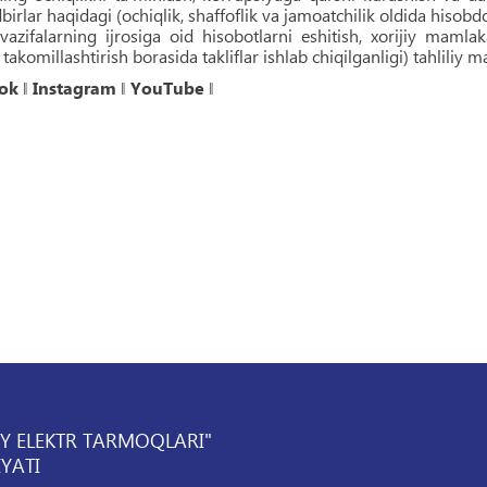
birlar haqidagi (ochiqlik, shaffoflik va jamoatchilik oldida hisobd
vazifalarning ijrosiga oid hisobotlarni eshitish, xorijiy mamlaka
 takomillashtirish borasida takliflar ishlab chiqilganligi) tahliliy
ok
‖
Instagram
‖
YouTube
‖
IY ELEKTR TARMOQLARI"
YATI