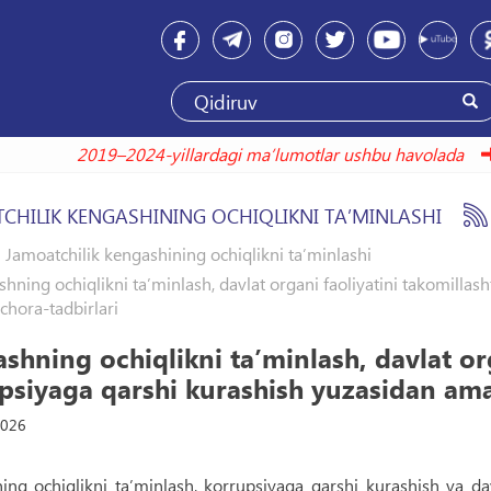
2019–2024-yillardagi maʼlumotlar ushbu havola
CHILIK KENGASHINING OCHIQLIKNI TAʼMINLASHI
Jamoatchilik kengashining ochiqlikni taʼminlashi
hning ochiqlikni taʼminlash, davlat organi faoliyatini takomilla
chora-tadbirlari
shning ochiqlikni taʼminlash, davlat or
psiyaga qarshi kurashish yuzasidan ama
2026
ng ochiqlikni taʼminlash, korrupsiyaga qarshi kurashish va dav