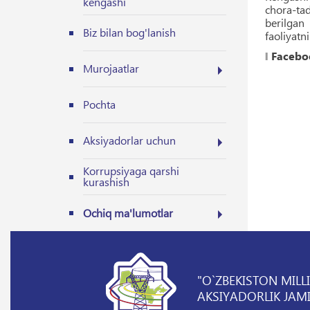
kengashi
chora-tad
berilgan 
Biz bilan bog'lanish
faoliyatni
‖
Facebo
Murojaatlar
Pochta
Aksiyadorlar uchun
Korrupsiyaga qarshi
kurashish
Ochiq ma'lumotlar
"O`ZBEKISTON MILL
AKSIYADORLIK JAMI