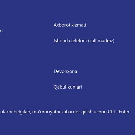
Axborot xizmati
rt
Ishonch telefoni (call markaz)
Devonxona
Qabul kunlari
 ularni belgilab, ma'muriyatni xabardor qilish uchun Ctrl+Enter