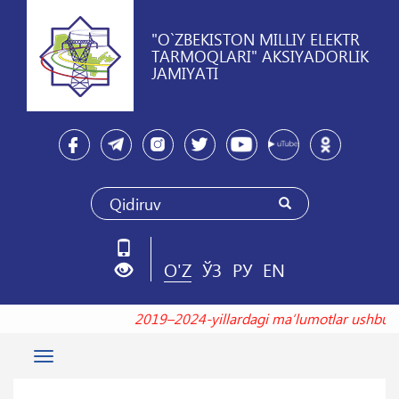
"O`ZBEKISTON MILLIY ELEKTR
TARMOQLARI" AKSIYADORLIK
JAMIYATI
O'Z
ЎЗ
РУ
EN
2019–2024-yillardagi maʼlumotlar ushb
Toggle
navigation