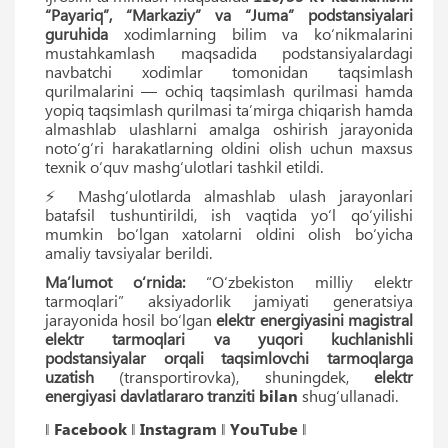
“Payariq”, “Markaziy” va “Juma” podstansiyalari
guruhida
xodimlarning bilim va ko‘nikmalarini
mustahkamlash maqsadida podstansiyalardagi
navbatchi xodimlar tomonidan taqsimlash
qurilmalarini — ochiq taqsimlash qurilmasi hamda
yopiq taqsimlash qurilmasi ta’mirga chiqarish hamda
almashlab ulashlarni amalga oshirish jarayonida
noto‘g‘ri harakatlarning oldini olish uchun maxsus
texnik o‘quv mashg‘ulotlari tashkil etildi.
⚡️ Mashg‘ulotlarda almashlab ulash jarayonlari
batafsil tushuntirildi, ish vaqtida yo‘l qo‘yilishi
mumkin bo‘lgan xatolarni oldini olish bo‘yicha
amaliy tavsiyalar berildi.
Ma’lumot o‘rnida:
“O‘zbekiston milliy elektr
tarmoqlari” aksiyadorlik jamiyati generatsiya
jarayonida hosil bo‘lgan
elektr energiyasini magistral
elektr tarmoqlari va yuqori kuchlanishli
podstansiyalar orqali taqsimlovchi tarmoqlarga
uzatish
(transportirovka), shuningdek,
elektr
energiyasi davlatlararo tranziti
bilan
shug‘ullanadi.
‖
Facebook
‖
Instagram
‖
YouTube
‖