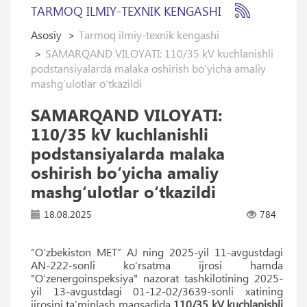
TARMOQ ILMIY-TEXNIK KENGASHI
Asosiy
Tarmoq ilmiy-texnik kengashi
SAMARQAND VILOYATI: 110/35 kV kuchlanishli
podstansiyalarda malaka oshirish bo‘yicha amaliy
mashg‘ulotlar o‘tkazildi
SAMARQAND VILOYATI:
110/35 kV kuchlanishli
podstansiyalarda malaka
oshirish bo‘yicha amaliy
mashg‘ulotlar o‘tkazildi
18.08.2025
784
“O‘zbekiston MET” AJ ning 2025-yil 11-avgustdagi
AN-222-sonli ko‘rsatma ijrosi hamda
"O‘zenergoinspeksiya" nazorat tashkilotining 2025-
yil 13-avgustdagi 01-12-02/3639-sonli xatining
ijrosini ta’minlash maqsadida
110/35 kV kuchlanishli