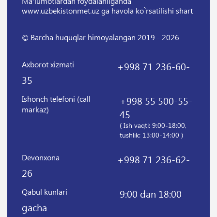
Ma'lumotlardan foydalanilganda
www.uzbekistonmet.uz ga havola ko`rsatilishi shart
© Barcha huquqlar himoyalangan 2019 - 2026
Axborot xizmati
+998 71 236-60-
35
Ishonch telefoni (call
+998 55 500-55-
markaz)
45
( Ish vaqti: 9:00-18:00,
tushlik: 13:00-14:00 )
Devonxona
+998 71 236-62-
26
Qabul kunlari
9:00 dan 18:00
gacha