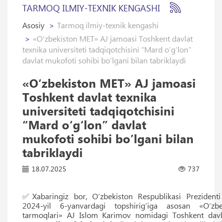
TARMOQ ILMIY-TEXNIK KENGASHI
Asosiy
Tarmoq ilmiy-texnik kengashi
«O‘zbekiston MET» AJ jamoasi Toshkent davlat
texnika universiteti tadqiqotchisini “Mard o‘g‘lon”
davlat mukofoti sohibi bo’lgani bilan tabriklaydi
«O‘zbekiston MET» AJ jamoasi
Toshkent davlat texnika
universiteti tadqiqotchisini
“Mard o‘g‘lon” davlat
mukofoti sohibi bo’lgani bilan
tabriklaydi
18.07.2025
737
✅Xabaringiz bor, O‘zbekiston Respublikasi Prezidenti 
2024-yil 6-yanvardagi topshirig‘iga asosan «O‘zbe
tarmoqlari» AJ Islom Karimov nomidagi Toshkent davlat