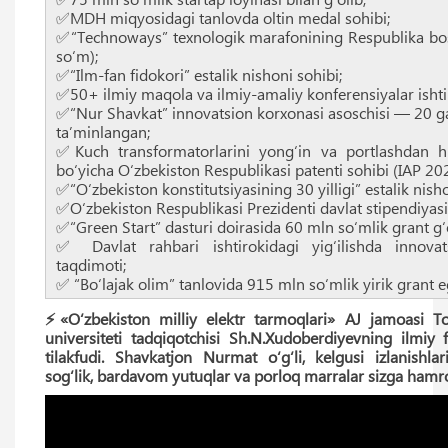
✅MDH miqyosidagi tanlovda oltin medal sohibi;
✅“Technoways” texnologik marafonining Respublika bosq
so‘m);
✅“Ilm-fan fidokori” estalik nishoni sohibi;
✅50+ ilmiy maqola va ilmiy-amaliy konferensiyalar ishtir
✅“Nur Shavkat” innovatsion korxonasi asoschisi — 20 ga
ta’minlangan;
✅Kuch transformatorlarini yong‘in va portlashdan h
bo‘yicha O‘zbekiston Respublikasi patenti sohibi (IAP 
✅“O‘zbekiston konstitutsiyasining 30 yilligi” estalik nisho
✅O‘zbekiston Respublikasi Prezidenti davlat stipendiyasi
✅“Green Start” dasturi doirasida 60 mln so‘mlik grant g‘o
✅ Davlat rahbari ishtirokidagi yig‘ilishda innovat
taqdimoti;
✅ “Bo‘lajak olim” tanlovida 915 mln so‘mlik yirik grant e
⚡️«O‘zbekiston milliy elektr tarmoqlari» AJ jamoasi T
universiteti tadqiqotchisi Sh.N.Xudoberdiyevning ilmiy f
tilakfudi. Shavkatjon Nurmat o‘g‘li, kelgusi izlanish
sog‘lik, bardavom yutuqlar va porloq marralar sizga hamro