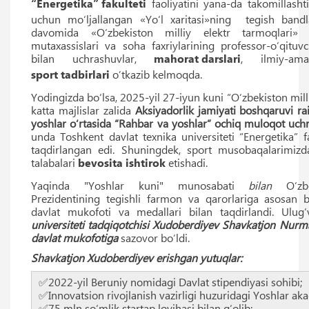
“Energetika” fakulteti
faoliyatini yana-da takomillashti
uchun mo‘ljallangan «Yo‘l xaritasi»ning tegish band
davomida «O‘zbekiston milliy elektr tarmoqlari» a
mutaxassislari va soha faxriylarining professor-o‘qituv
bilan uchrashuvlar,
mahorat darslari
, ilmiy-am
sport tadbirlari
o’tkazib kelmoqda.
Yodingizda bo‘lsa, 2025-yil 27-iyun kuni “O‘zbekiston milli
katta majlislar zalida
Aksiyadorlik jamiyati boshqaruvi ra
yoshlar o‘rtasida “Rahbar va yoshlar” ochiq muloqot uch
unda Toshkent davlat texnika universiteti “Energetika” f
taqdirlangan edi. Shuningdek, sport musobaqalarimiz
talabalari
bevosita ishtirok
etishadi.
Yaqinda "Yoshlar kuni" munosabati
bilan
O‘zbek
Prezidentining tegishli farmon va qarorlariga asosan 
davlat mukofoti va medallari bilan taqdirlandi. Ulug‘
universiteti tadqiqotchisi Xudoberdiyev Shavkatjon Nurma
davlat mukofotiga
sazovor bo‘ldi.
Shavkatjon Xudoberdiyev erishgan yutuqlar:
✅2022-yil Beruniy nomidagi Davlat stipendiyasi sohibi;
✅Innovatsion rivojlanish vazirligi huzuridagi Yoshlar aka
✅75 mln so‘mlik startap loyihasi bilan g‘olib;