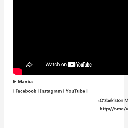
▶️
Manba
‖
Facebook
‖
Instagram
‖
YouTube
‖
«O‘zbekiston M
http://t.me