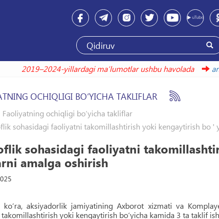
2019–2024-yillardagi maʼlumotlar ushbu havolada
ATNING OCHIQLIGI BO‘YICHA TAKLIFLAR
Faoliyatning ochiqligi bo‘yicha takliflar
flik sohasidagi faoliyatni takomillashtirish yoki kengaytirish bo ' 
flik sohasidagi faoliyatni takomillashtir
arni amalga oshirish
2025
ko‘ra, aksiyadorlik jamiyatining Axborot xizmati va Komplayen
 takomillashtirish yoki kengaytirish bo‘yicha kamida 3 ta taklif ish