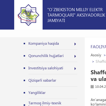
"O`ZBEKISTON MILLIY ELEKTR
TARMOQLARI" AKSIYADORLIK
JAMIYATI
Kompaniya haqida
FAOLIY
Asosiy
Qonunchilik hujjatlari
Shaffo
Investitsiya salohiyati
Shaffo
va ul
Qiziqarli xabarlar
10.04.
Yangiliklar
An’anaga 
Tarmoq ilmiy-texnik
ko‘lamini