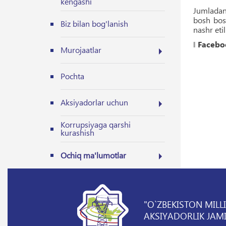
kengashi
Jumladan,
bosh bosh
Biz bilan bog'lanish
nashr eti
‖
Facebo
Murojaatlar
Pochta
Aksiyadorlar uchun
Korrupsiyaga qarshi
kurashish
Ochiq ma'lumotlar
"O`ZBEKISTON MILL
AKSIYADORLIK JAMI