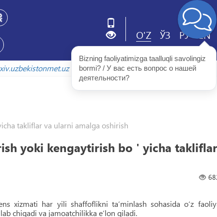
O'Z
ЎЗ
РУ
EN
Bizning faoliyatimizga taalluqli savolingiz 
arxiv.uzbekistonmet.uz
bormi? / У вас есть вопрос о нашей 
деятельности?
yicha takliflar va ularni amalga oshirish
ish yoki kengaytirish bo ' yicha taklifla
68
s xizmati har yili shaffoflikni ta’minlash sohasida o‘z faoliy
lab chiqadi va jamoatchilikka e’lon qiladi.