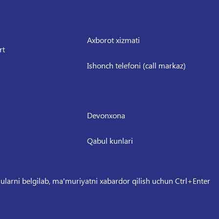
Axborot xizmati
rt
Ishonch telefoni (call markaz)
Devonxona
Qabul kunlari
 ularni belgilab, ma'muriyatni xabardor qilish uchun Ctrl+Enter