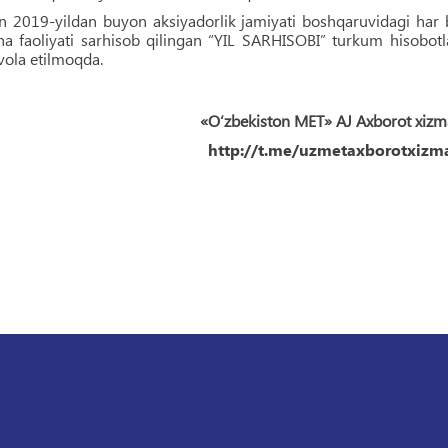
lan 2019-yildan buyon aksiyadorlik jamiyati boshqaruvidagi har 
cha faoliyati sarhisob qilingan “YIL SARHISOBI” turkum hisobotl
vola etilmoqda.
«O‘zbekiston MET» AJ Axborot xizm
http://t.me/uzmetaxborotxizma