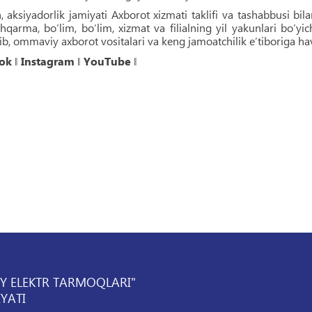
 aksiyadorlik jamiyati Axborot xizmati taklifi va tashabbusi bi
qarma, bo‘lim, bo‘lim, xizmat va filialning yil yakunlari bo‘yi
lib, ommaviy axborot vositalari va keng jamoatchilik e’tiboriga ha
ok
‖
Instagram
‖
YouTube
‖
IY ELEKTR TARMOQLARI"
YATI