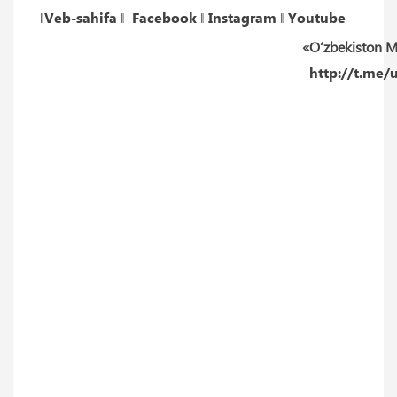
‖
Veb-sahifa
‖
Facebook
‖
Instagram
‖
Youtube
«O‘zbekiston M
http://t.me