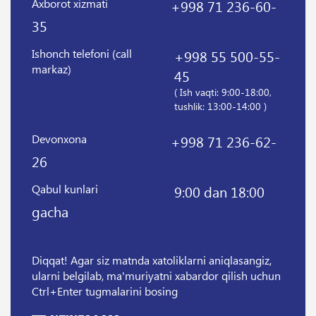
Axborot xizmati
+998 71 236-60-
35
Ishonch telefoni (call
+998 55 500-55-
markaz)
45
( Ish vaqti: 9:00-18:00,
tushlik: 13:00-14:00 )
Devonxona
+998 71 236-62-
26
Qabul kunlari
9:00 dan 18:00
gacha
Diqqat! Agar siz matnda xatoliklarni aniqlasangiz,
ularni belgilab, ma'muriyatni xabardor qilish uchun
Ctrl+Enter tugmalarini bosing