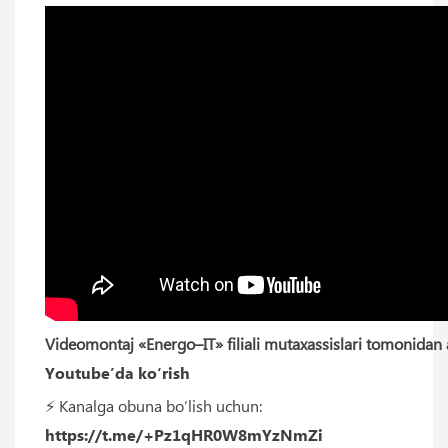
Videomontaj «Energo–IT» filiali mutaxassislari tomonidan 
Youtube’da ko‘rish
⚡️ Kanalga obuna bo‘lish uchun:
https://t.me/+Pz1qHR0W8mYzNmZi