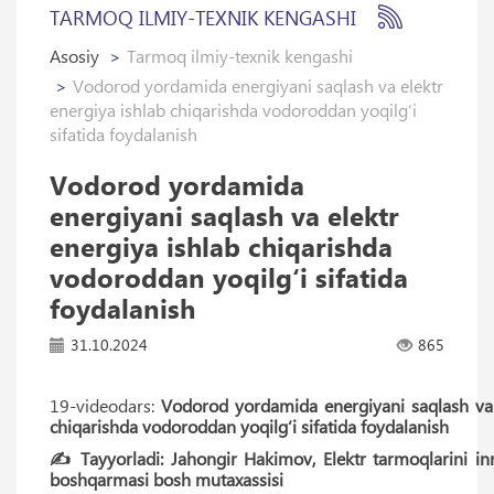
TARMOQ ILMIY-TEXNIK KENGASHI
Asosiy
Tarmoq ilmiy-texnik kengashi
Vodorod yordamida energiyani saqlash va elektr
energiya ishlab chiqarishda vodoroddan yoqilg‘i
sifatida foydalanish
Vodorod yordamida
energiyani saqlash va elektr
energiya ishlab chiqarishda
vodoroddan yoqilg‘i sifatida
foydalanish
31.10.2024
865
19-videodars:
Vodorod yordamida energiyani saqlash va 
chiqarishda vodoroddan yoqilg‘i sifatida foydalanish
✍️ Tayyorladi: Jahongir Hakimov, Elektr tarmoqlarini inn
boshqarmasi bosh mutaxassisi