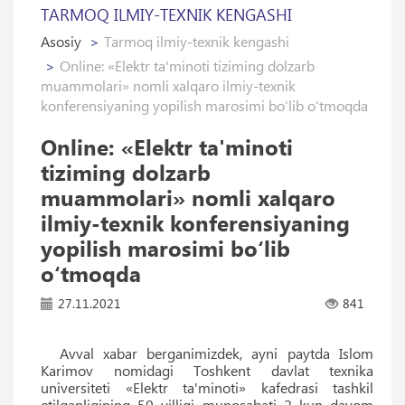
TARMOQ ILMIY-TEXNIK KENGASHI
Asosiy
Tarmoq ilmiy-texnik kengashi
Online: «Elektr ta'minoti tiziming dolzarb
muammolari» nomli xalqaro ilmiy-texnik
konferensiyaning yopilish marosimi bo‘lib o‘tmoqda
Online: «Elektr ta'minoti
tiziming dolzarb
muammolari» nomli xalqaro
ilmiy-texnik konferensiyaning
yopilish marosimi bo‘lib
o‘tmoqda
27.11.2021
841
Avval xabar berganimizdek, ayni paytda Islom
Karimov nomidagi Toshkent davlat texnika
universiteti «Elektr ta'minoti» kafedrasi tashkil
etilganligining 50 yilligi munosabati 2 kun davom