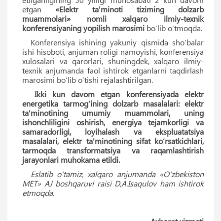
etgan
«Elektr ta'minoti tiziming dolzarb
muammolari» nomli xalqaro ilmiy-texnik
konferensiyaning yopilish marosimi
bo‘lib o‘tmoqda.
Konferensiya ishining yakuniy qismida sho‘balar
ishi hisoboti, anjuman roligi namoyishi, konferensiya
xulosalari va qarorlari, shuningdek, xalqaro ilmiy-
texnik anjumanda faol ishtirok etganlarni taqdirlash
marosimi bo‘lib o‘tishi rejalashtirilgan.
Ikki kun davom etgan konferensiyada elektr
energetika tarmog‘ining dolzarb masalalari: elektr
ta'minotining umumiy muammolari, uning
ishonchliligini oshirish, energiya tejamkorligi va
samaradorligi, loyihalash va ekspluatatsiya
masalalari, elektr ta'minotining sifat ko‘rsatkichlari,
tarmoqda transformatsiya va raqamlashtirish
jarayonlari muhokama etildi.
Eslatib o‘tamiz, xalqaro anjumanda «O‘zbekiston
MET» AJ boshqaruvi raisi D,A.Isaqulov ham ishtirok
etmoqda.