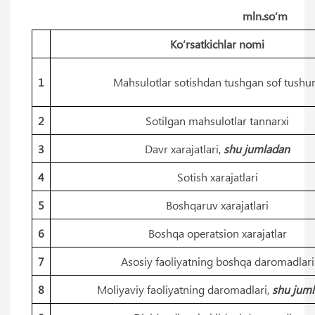
mln.so‘m
Ko‘rsatkichlar nomi
1
Mahsulotlar sotishdan tushgan sof tush
2
Sotilgan mahsulotlar tannarxi
3
Davr xarajatlari,
shu jumladan
4
Sotish xarajatlari
5
Boshqaruv xarajatlari
6
Boshqa operatsion xarajatlar
7
Asosiy faoliyatning boshqa daromadlari
8
Moliyaviy faoliyatning daromadlari,
shu jum