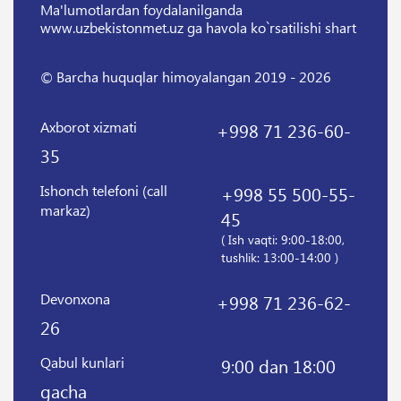
Ma'lumotlardan foydalanilganda
www.uzbekistonmet.uz ga havola ko`rsatilishi shart
© Barcha huquqlar himoyalangan 2019 - 2026
Axborot xizmati
+998 71 236-60-
35
Ishonch telefoni (call
+998 55 500-55-
markaz)
45
( Ish vaqti: 9:00-18:00,
tushlik: 13:00-14:00 )
Devonxona
+998 71 236-62-
26
Qabul kunlari
9:00 dan 18:00
gacha