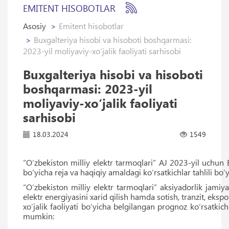
EMITENT HISOBOTLAR
Asosiy
Emitent hisobotlar
Buxgalteriya hisobi va hisoboti boshqarmasi:
2023-yil moliyaviy-xo‘jalik faoliyati sarhisobi
Buxgalteriya hisobi va hisoboti
boshqarmasi: 2023-yil
moliyaviy-xo‘jalik faoliyati
sarhisobi
18.03.2024
1549
“O‘zbekiston milliy elektr tarmoqlari” AJ 2023-yil uchun B
bo‘yicha reja va haqiqiy amaldagi ko‘rsatkichlar tahlili bo
“O‘zbekiston milliy elektr tarmoqlari” aksiyadorlik jam
elektr energiyasini xarid qilish hamda sotish, tranzit, eksp
xo‘jalik faoliyati bo‘yicha belgilangan prognoz ko‘rsatkichla
mumkin: