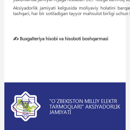
Aksiyadorlik jamiyati kelgusida moliyaviy holatini barq
tashqari, har bir sotiladigan tayyor mahsulot birligi uchu
✍️ Buxgalteriya hisobi va hisoboti boshqarmasi
"O`ZBEKISTON MILLIY ELEKTR
TARMOQLARI" AKSIYADORLIK
JAMIYATI