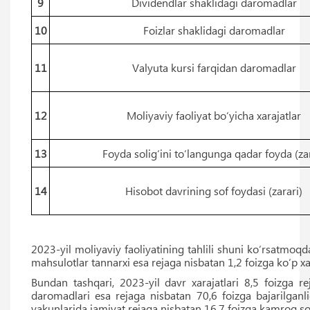
9
Dividendlar shaklidagi daromadlar
10
Foizlar shaklidagi daromadlar
11
Valyuta kursi farqidan daromadlar
12
Moliyaviy faoliyat bo‘yicha xarajatlar
13
Foyda solig‘ini to‘langunga qadar foyda (za
14
Hisobot davrining sof foydasi (zarari)
2023-yil moliyaviy faoliyatining tahlili shuni ko‘rsatmoqd
mahsulotlar tannarxi esa rejaga nisbatan 1,2 foizga ko‘p xa
Bundan tashqari, 2023-yil davr xarajatlari 8,5 foizga 
daromadlari esa rejaga nisbatan 70,6 foizga bajarilganl
yakunlarida jamiyat rejaga nisbatan 16,7 foizga kamroq so