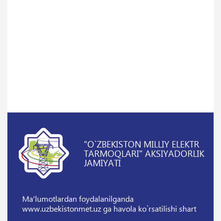
"O`ZBEKISTON MILLIY ELEKTR
TARMOQLARI" AKSIYADORLIK
JAMIYATI
Ma'lumotlardan foydalanilganda
www.uzbekistonmet.uz ga havola ko`rsatilishi shart