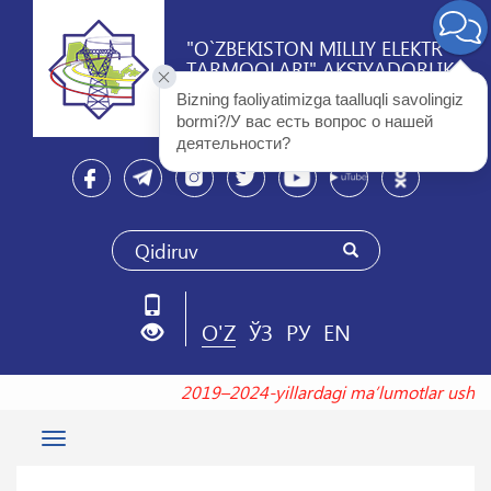
"O`ZBEKISTON MILLIY ELEKTR
TARMOQLARI" AKSIYADORLIK
JAMIYATI
Bizning faoliyatimizga taalluqli savolingiz 
bormi?/У вас есть вопрос о нашей 
деятельности? 
O'Z
ЎЗ
РУ
EN
2019–2024-yillardagi maʼlumotlar us
Toggle
navigation