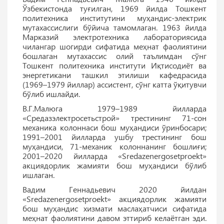
Ўзбекистонда туғилган, 1969 йилда Тошкент
политехника институтини муҳандис-электрик
мутахассислиги бўйича тамомлаган. 1963 йилда
Марказий электротехника лабораториясида
чилангар шогирди сифатида меҳнат фаолиятини
бошлаган мутахассис олий таълимдан сўнг
Тошкент политехника институти Иқтисодиёт ва
энергетикани ташкил этилиши кафедрасида
(1969–1979 йиллар) ассистент, сўнг катта ўқитувчи
бўлиб ишлайди.
В.Г.Малюга 1979–1989 йилларда
«Средазэлектросетьстрой» трестининг 71-сон
механика колоннаси бош муҳандиси ўринбосари;
1991–2001 йилларда ушбу трестининг бош
муҳандиси, 71-механик колоннанинг бошлиғи;
2001–2020 йилларда «Sredazenergosetproekt»
акциядорлик жамияти бош муҳандиси бўлиб
ишлаган.
Вадим Геннадьевич 2020 йилдан
«Sredazenergosetproekt» акциядорлик жамияти
бош муҳандис хизмати маслаҳатчиси сифатида
меҳнат фаолиятини давом эттириб келаётган эди.