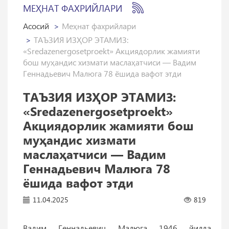
МЕҲНАТ ФАХРИЙЛАРИ
Асосий
Меҳнат фахрийлари
ТАЪЗИЯ ИЗҲОР ЭТАМИЗ:
«Sredazenergosetproekt» Акциядорлик жамияти
бош муҳандис хизмати маслаҳатчиси — Вадим
Геннадьевич Малюга 78 ёшида вафот этди
ТАЪЗИЯ ИЗҲОР ЭТАМИЗ:
«Sredazenergosetproekt»
Акциядорлик жамияти бош
муҳандис хизмати
маслаҳатчиси — Вадим
Геннадьевич Малюга 78
ёшида вафот этди
11.04.2025
819
Вадим Геннадьевич Малюга 1946 йилда