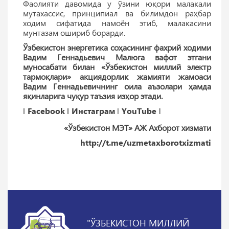
Фаолияти давомида у ўзини юқори малакали
мутахассис, принципиал ва билимдон раҳбар
ходим сифатида намоён этиб, малакасини
мунтазам ошириб борарди.
Ўзбекистон энергетика соҳасининг фахрий ходими
Вадим Геннадьевич Малюга вафот этгани
муносабати билан «Ўзбекистон миллий электр
тармоқлари» акциядорлик жамияти жамоаси
Вадим Геннадьевичнинг оила аъзолари ҳамда
яқинларига чуқур таъзия изҳор этади.
‖
Facebook
‖
Инстаграм
‖
YouTube
‖
«Ўзбекистон МЭТ» АЖ Ахборот хизмати
http://t.me/uzmetaxborotxizmati
"ЎЗБЕКИСТОН МИЛЛИЙ