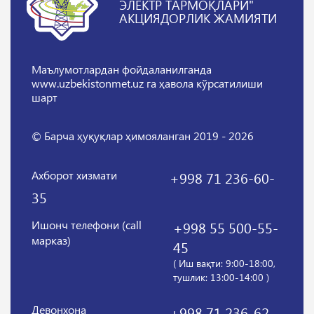
ЭЛЕКТР ТАРМОҚЛАРИ"
АКЦИЯДОРЛИК ЖАМИЯТИ
Маълумотлардан фойдаланилганда
www.uzbekistonmet.uz га ҳавола кўрсатилиши
шарт
© Барча ҳуқуқлар ҳимояланган 2019 - 2026
Ахборот хизмати
+998 71 236-60-
35
Ишонч телефони (call
+998 55 500-55-
марказ)
45
( Иш вақти: 9:00-18:00,
тушлик: 13:00-14:00 )
Девонхона
+998 71 236-62-