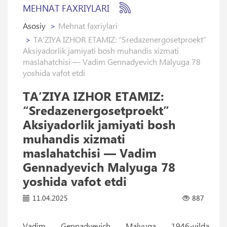
MEHNAT FAXRIYLARI
Asosiy
Mehnat faxriylari
TAʼZIYA IZHOR ETAMIZ: “Sredazenergosetproekt”
Aksiyadorlik jamiyati bosh muhandis xizmati
maslahatchisi — Vadim Gennadyevich Malyuga 78
yoshida vafot etdi
TAʼZIYA IZHOR ETAMIZ:
“Sredazenergosetproekt”
Aksiyadorlik jamiyati bosh
muhandis xizmati
maslahatchisi — Vadim
Gennadyevich Malyuga 78
yoshida vafot etdi
11.04.2025
887
Vadim Gennadyevich Malyuga 1946-yilda