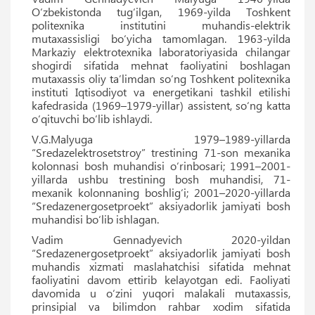
O‘zbekistonda tug‘ilgan, 1969-yilda Toshkent
politexnika institutini muhandis-elektrik
mutaxassisligi bo‘yicha tamomlagan. 1963-yilda
Markaziy elektrotexnika laboratoriyasida chilangar
shogirdi sifatida mehnat faoliyatini boshlagan
mutaxassis oliy taʼlimdan so‘ng Toshkent politexnika
instituti Iqtisodiyot va energetikani tashkil etilishi
kafedrasida (1969–1979-yillar) assistent, so‘ng katta
o‘qituvchi bo‘lib ishlaydi.
V.G.Malyuga 1979–1989-yillarda
“Sredazelektrosetstroy” trestining 71-son mexanika
kolonnasi bosh muhandisi o‘rinbosari; 1991–2001-
yillarda ushbu trestining bosh muhandisi, 71-
mexanik kolonnaning boshlig‘i; 2001–2020-yillarda
“Sredazenergosetproekt” aksiyadorlik jamiyati bosh
muhandisi bo‘lib ishlagan.
Vadim Gennadyevich 2020-yildan
“Sredazenergosetproekt” aksiyadorlik jamiyati bosh
muhandis xizmati maslahatchisi sifatida mehnat
faoliyatini davom ettirib kelayotgan edi. Faoliyati
davomida u o‘zini yuqori malakali mutaxassis,
prinsipial va bilimdon rahbar xodim sifatida