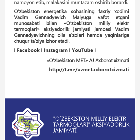
namoyon etib, malakasini muntazam oshirib borardi.
O‘zbekiston energetika sohasining faxriy xodimi
Vadim Gennadyevich Malyuga vafot etgani
munosabati bilan «O‘zbekiston milliy elektr
tarmoqlari» aksiyadorlik jamiyati jamoasi Vadim
Gennadyevichning oila aʼzolari hamda yaqinlariga
chuqur taʼziya izhor etadi.
‖
Facebook
‖
Instagram
‖
YouTube
‖
«O‘zbekiston MET» AJ Axborot xizmati
http://t.me/uzmetaxborotxizmati
"O`ZBEKISTON MILLIY ELEKTR
TARMOQLARI" AKSIYADORLIK
JAMIYATI