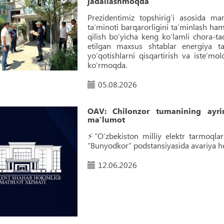
jadallashmoqda
Prezidentimiz topshirig‘i asosida ma
ta’minoti barqarorligini ta’minlash h
qilish bo‘yicha keng ko‘lamli chora-
etilgan maxsus shtablar energiya ta
yo‘qotishlarni qisqartirish va iste’mol
ko‘rmoqda.
05.08.2026
OAV: Chilonzor tumanining ayrim
ma’lumot
⚡️“O‘zbekiston milliy elektr tarmoql
“Bunyodkor” podstansiyasida avariya ho
12.06.2026