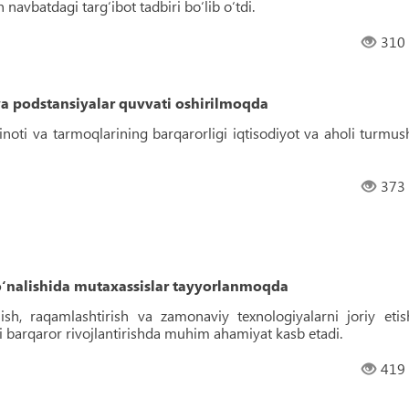
navbatdagi targ‘ibot tadbiri bo‘lib o‘tdi.
310
va podstansiyalar quvvati oshirilmoqda
noti va tarmoqlarining barqarorligi iqtisodiyot va aholi turmus
373
o‘nalishida mutaxassislar tayyorlanmoqda
lish, raqamlashtirish va zamonaviy texnologiyalarni joriy etis
i barqaror rivojlantirishda muhim ahamiyat kasb etadi.
419