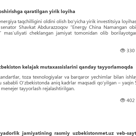
shirishga qaratilgan yirik loyiha
iya taqchilligini oldini olish bo‘yicha yirik investitsiya loyihas
i, senator Shavkat Abdurazzoqov “Energy China Namangan obi
” masʼuliyati cheklangan jamiyat tomonidan olib borilayotga
330
‘zbekiston kelajak mutaxassislarini qanday tayyorlamoqda
standartlar, toza texnologiyalar va barqaror yechimlar bilan ishla
u sababli O‘zbekistonda aniq kadrlar maqsadi qo‘yilgan – yaqin 
menejer tayyorlash rejalashtirilgan.
402
adorlik jamiyatining rasmiy uzbekistonmet.uz veb-sayt