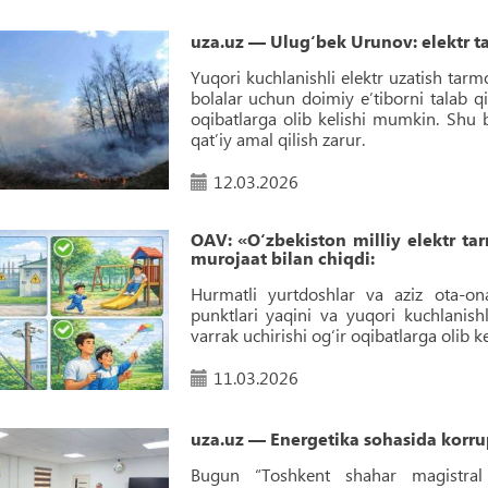
uza.uz — Ulug‘bek Urunov: elektr ta
Yuqori kuchlanishli elektr uzatish tarmo
bolalar uchun doimiy e’tiborni talab q
oqibatlarga olib kelishi mumkin. Shu
qat’iy amal qilish zarur.
12.03.2026
OAV: «O‘zbekiston milliy elektr ta
murojaat bilan chiqdi:
Hurmatli yurtdoshlar va aziz ota-ona
punktlari yaqini va yuqori kuchlanis
varrak uchirishi og‘ir oqibatlarga olib 
11.03.2026
uza.uz — Energetika sohasida korru
Bugun “Toshkent shahar magistral e