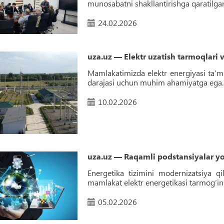
munosabatni shakllantirishga qaratilgan 
24.02.2026
uza.uz — Elektr uzatish tarmoqlari 
Mamlakatimizda elektr energiyasi ta’mi
darajasi uchun muhim ahamiyatga ega.
10.02.2026
uza.uz — Raqamli podstansiyalar y
Energetika tizimini modernizatsiya qi
mamlakat elektr energetikasi tarmog‘in
05.02.2026