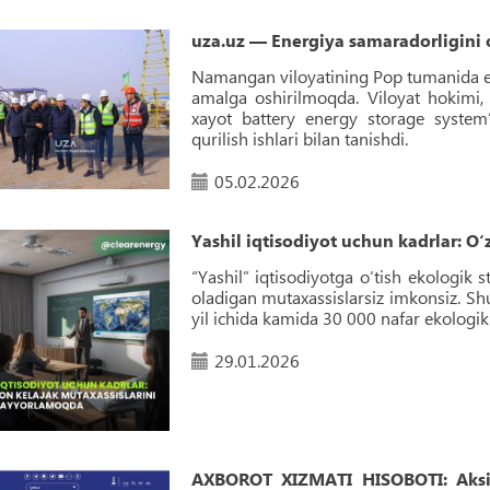
uza.uz — Energiya samaradorligini o
Namangan viloyatining Pop tumanida energ
amalga oshirilmoqda. Viloyat hokim
xayot battery energy storage system
qurilish ishlari bilan tanishdi.
05.02.2026
Yashil iqtisodiyot uchun kadrlar: O
“Yashil” iqtisodiyotga o‘tish ekologik 
oladigan mutaxassislarsiz imkonsiz. Sh
yil ichida kamida 30 000 nafar ekologik 
29.01.2026
AXBOROT XIZMATI HISOBOTI: Aksiy