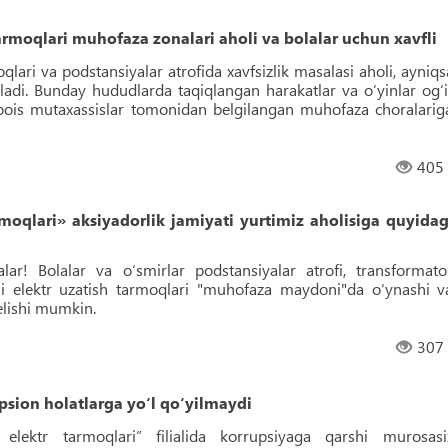
rmoqlari muhofaza zonalari aholi va bolalar uchun xavfli
qlari va podstansiyalar atrofida xavfsizlik masalasi aholi, ayniqs
iladi. Bunday hududlarda taqiqlangan harakatlar va o‘yinlar og‘i
 bois mutaxassislar tomonidan belgilangan muhofaza choralarig
405
rmoqlari» aksiyadorlik jamiyati yurtimiz aholisiga quyidag
lar! Bolalar va o‘smirlar podstansiyalar atrofi, transformato
hli elektr uzatish tarmoqlari "muhofaza maydoni"da o‘ynashi v
kelishi mumkin.
307
psion holatlarga yo‘l qo‘yilmaydi
lektr tarmoqlari” filialida korrupsiyaga qarshi murosasi