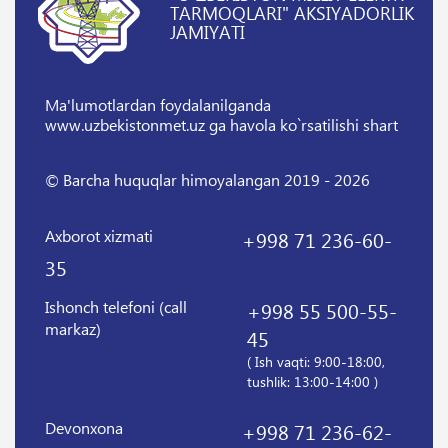
TARMOQLARI" AKSIYADORLIK
JAMIYATI
Ma'lumotlardan foydalanilganda
www.uzbekistonmet.uz ga havola ko`rsatilishi shart
© Barcha huquqlar himoyalangan 2019 - 2026
Axborot xizmati
+998 71 236-60-
35
Ishonch telefoni (call
+998 55 500-55-
markaz)
45
( Ish vaqti: 9:00-18:00,
tushlik: 13:00-14:00 )
Devonxona
+998 71 236-62-