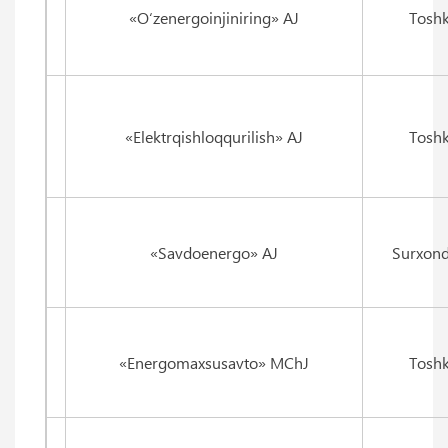
«O‘zenergoinjiniring» AJ
Toshk
«Elektrqishloqqurilish» AJ
Toshk
«Savdoenergo» AJ
Surxond
«Energomaxsusavto» MChJ
Toshk