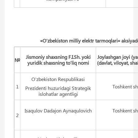
«O‘zbekiston milliy elektr tarmoqlari» aksiyado
Jismoniy shaxsning F.I.Sh. yoki
Joylashgan joyi (ya
№
yuridik shaxsning to‘liq nomi
(davlat, viloyat, sh
O‘zbekiston Respublikasi
1
Toshkent sh
Prezidenti huzuridagi Strategik
islohatlar agentligi
Isaqulov Dadajon Aynaqulovich
Toshkent sh
2