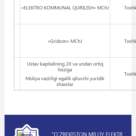
«ELEKTRO KOMMUNAL QURILISH» MChJ
Toshk
«Gridcon» MChJ
Toshk
Ustav kapitalining 20 va undan ortiq
foiziga
Toshk
Moliya vazirligi egalik qiluvchi yuridik
shaxslar
"O`ZBEKISTON MILLIY ELEKTR