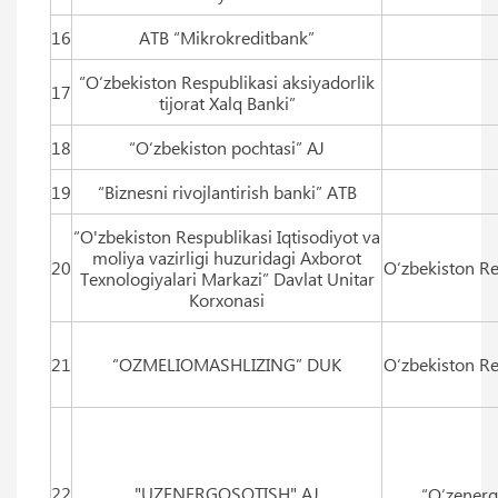
16
ATB “Mikrokreditbank”
“O‘zbekiston Respublikasi aksiyadorlik
17
tijorat Xalq Banki”
18
“O‘zbekiston pochtasi” AJ
19
“Biznesni rivojlantirish banki” ATB
“O'zbekiston Respublikasi Iqtisodiyot va
moliya vazirligi huzuridagi Axborot
20
O‘zbekiston Re
Texnologiyalari Markazi” Davlat Unitar
Korxonasi
21
“OZMELIOMASHLIZING” DUK
O‘zbekiston Re
22
"UZENERGOSOTISH" AJ
“O‘zenergo