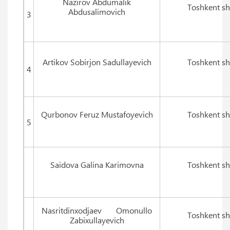
Nazirov Abdumalik
Toshkent sh
Abdusalimovich
3
Artikov Sobirjon Sadullayevich
Toshkent sh
4
Qurbonov Feruz Mustafoyevich
Toshkent sh
5
Saidova Galina Karimovna
Toshkent sh
Nasritdinxodjaev Omonullo
Toshkent sh
Zabixullayevich