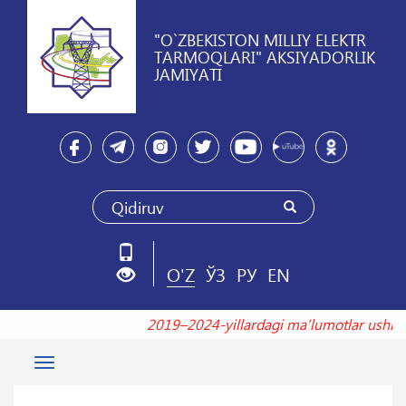
"O`ZBEKISTON MILLIY ELEKTR
TARMOQLARI" AKSIYADORLIK
JAMIYATI
O'Z
ЎЗ
РУ
EN
2019–2024-yillardagi maʼlumotlar u
Toggle
navigation