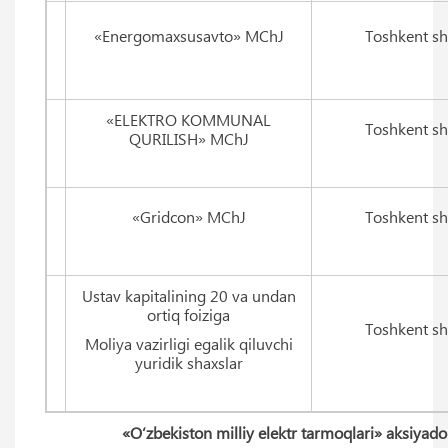
«Energomaxsusavto» MChJ
Toshkent sh
«ELEKTRO KOMMUNAL
Toshkent sh
QURILISH» MChJ
«Gridcon» MChJ
Toshkent sh
Ustav kapitalining 20 va undan
ortiq foiziga
Toshkent sh
Moliya vazirligi egalik qiluvchi
yuridik shaxslar
«O‘zbekiston milliy elektr tarmoqlari» aksiyador