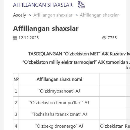
AFFILLANGAN SHAXSLAR
Asosiy
Affillangan shaxslar
Affillangan shaxslar
Affillangan shaxslar
12.12.2025
7755
TASDIQLANGAN “O‘zbekiston MET” АЖ Kuzatuv ken
“O‘zbekiston milliy elektr tarmoqlari” АЖ tomonidan 20
k
№
Affillangan shaxs nomi
1
“O‘zkimyosanoat” AJ
2
“O‘zbekiston temir yo'llari” AJ
3
“Toshshahartransxizmat” AJ
4
“O‘zbekgidroenergo” AJ
O‘zbekistan Re