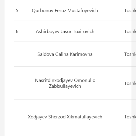
5
Qurbonov Feruz Mustafoyevich
Toshk
6
Ashirboyev Jasur Toxirovich
Toshk
Saidova Galina Karimovna
Toshk
Nasritdinxodjayev Omonullo
Toshk
Zabixullayevich
Xodjayev Sherzod Xikmatullayevich
Toshk