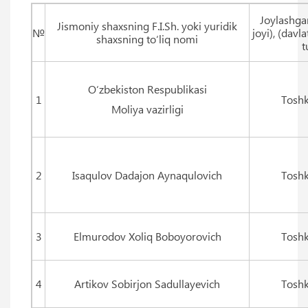
Joylashga
Jismoniy shaxsning F.I.Sh. yoki yuridik
№
joyi), (davla
shaxsning to‘liq nomi
t
O‘zbekiston Respublikasi
1
Toshk
Moliya vazirligi
2
Isaqulov Dadajon Aynaqulovich
Toshk
3
Elmurodov Xoliq Boboyorovich
Toshk
4
Artikov Sobirjon Sadullayevich
Toshk