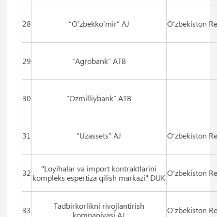
28
“O'zbekko'mir” AJ
O‘zbekiston Re
29
“Agrobank” ATB
30
“Ozmilliybank” ATB
31
“Uzassets” AJ
O‘zbekiston Re
"Loyihalar va import kontraktlarini
32
O‘zbekiston Re
kompleks espertiza qilish markazi" DUK
Tadbirkorlikni rivojlantirish
33
O‘zbekiston Re
kompaniyasi AJ