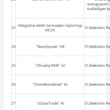
energiyasini 
tuziladigan b
«Magistral elektr tarmoqlari injinirmg»
23
O‘zbekiston Re
MCHJ
24
“Navoiyuran” DK
O‘zbekiston Re
25
“Olmaliq KMK” AJ
O‘zbekiston Re
26
“Ozmetkombinat” AJ
O‘zbekiston Re
27
“UzGasTrade” AJ
O‘zbekiston Re