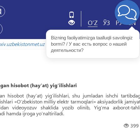
O'Z
ЎЗ
РУ
EN
Bizning faoliyatimizga taalluqli savolingiz 
arxiv.uzbekistonmet.uz
bormi? / У вас есть вопрос о нашей 
деятельности?
an hisobot (hayʼat) yig‘ilishlari
n hisobot (hayʼat) yig‘ilishlari, shu jumladan ishchi tartibdag
ilishlari «O‘zbekiston milliy elektr tarmoqlari» aksiyadorlik jamiyat
dan videoyozuv shaklida yozib olinib, Yig‘ma axborot-tahli
i hamda ijroga yo‘naltiriladi.
399