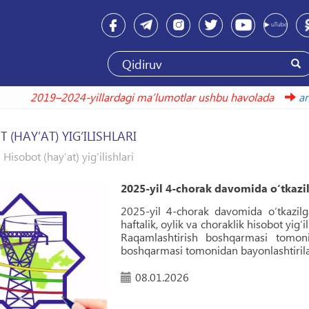
2019–2024-yillardagi maʼlumotlar ushbu havolada
 (HAYʼAT) YIG‘ILISHLARI
Hisobot (hayʼat) yig‘ilishlari
2025-yil 4-chorak davomida o‘tkazilg
2025-yil 4-chorak davomida o‘tkazilga
haftalik, oylik va choraklik hisobot yig‘
Raqamlashtirish boshqarmasi tomoni
boshqarmasi tomonidan bayonlashtirilad
08.01.2026