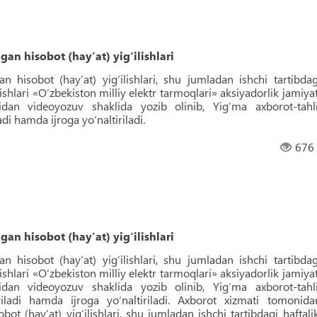
an hisobot (hayʼat) yig‘ilishlari
n hisobot (hayʼat) yig‘ilishlari, shu jumladan ishchi tartibdag
ilishlari «O‘zbekiston milliy elektr tarmoqlari» aksiyadorlik jamiyat
dan videoyozuv shaklida yozib olinib, Yig‘ma axborot-tahli
i hamda ijroga yo‘naltiriladi.
676
an hisobot (hayʼat) yig‘ilishlari
n hisobot (hayʼat) yig‘ilishlari, shu jumladan ishchi tartibdag
ilishlari «O‘zbekiston milliy elektr tarmoqlari» aksiyadorlik jamiyat
dan videoyozuv shaklida yozib olinib, Yig‘ma axborot-tahli
ladi hamda ijroga yo‘naltiriladi. Axborot xizmati tomonida
bot (hayʼat) yig‘ilishlari, shu jumladan ishchi tartibdagi haftalik