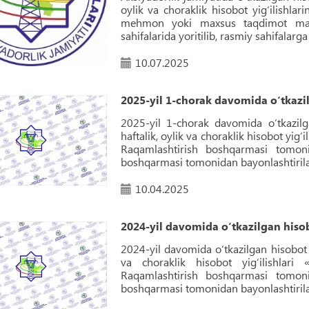
oylik va choraklik hisobot yig‘ilishlar
mehmon yoki maxsus taqdimot mavj
sahifalarida yoritilib, rasmiy sahifalarga
10.07.2025
2025-yil 1-chorak davomida o‘tkazilg
2025-yil 1-chorak davomida o‘tkazilga
haftalik, oylik va choraklik hisobot yig‘
Raqamlashtirish boshqarmasi tomoni
boshqarmasi tomonidan bayonlashtirilad
10.04.2025
2024-yil davomida o‘tkazilgan hisobo
2024-yil davomida o‘tkazilgan hisobot (h
va choraklik hisobot yig‘ilishlari 
Raqamlashtirish boshqarmasi tomoni
boshqarmasi tomonidan bayonlashtirilad