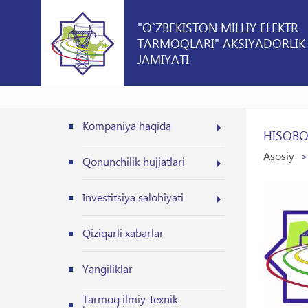
"O`ZBEKISTON MILLIY ELEKTR
TARMOQLARI" AKSIYADORLIK
JAMIYATI
Kompaniya haqida
HISOBOT
Asosiy
Qonunchilik hujjatlari
Investitsiya salohiyati
Qiziqarli xabarlar
Yangiliklar
Tarmoq ilmiy-texnik