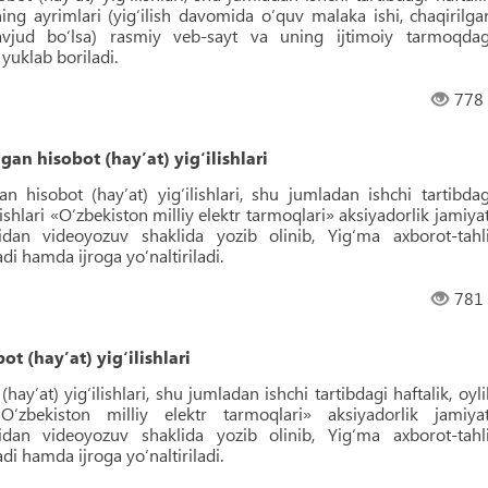
ining ayrimlari (yig‘ilish davomida o‘quv malaka ishi, chaqirilga
ud bo‘lsa) rasmiy veb-sayt va uning ijtimoiy tarmoqdag
 yuklab boriladi.
778
an hisobot (hayʼat) yig‘ilishlari
n hisobot (hayʼat) yig‘ilishlari, shu jumladan ishchi tartibdag
ilishlari «O‘zbekiston milliy elektr tarmoqlari» aksiyadorlik jamiyat
dan videoyozuv shaklida yozib olinib, Yig‘ma axborot-tahli
i hamda ijroga yo‘naltiriladi.
781
t (hayʼat) yig‘ilishlari
ayʼat) yig‘ilishlari, shu jumladan ishchi tartibdagi haftalik, oyli
«O‘zbekiston milliy elektr tarmoqlari» aksiyadorlik jamiyat
dan videoyozuv shaklida yozib olinib, Yig‘ma axborot-tahli
i hamda ijroga yo‘naltiriladi.