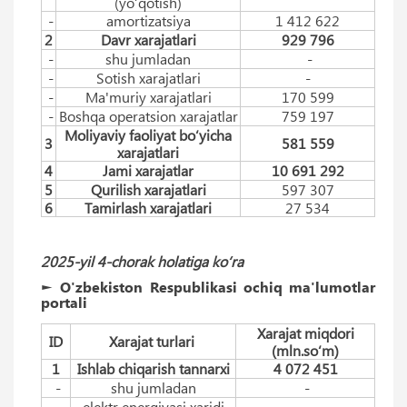
(yo‘qotish)
-
amortizatsiya
1 412 622
2
Davr xarajatlari
929 796
-
shu jumladan
-
-
Sotish xarajatlari
-
-
Ma'muriy xarajatlari
170 599
-
Boshqa operatsion xarajatlar
759 197
Moliyaviy faoliyat bo‘yicha
3
581 559
xarajatlari
4
Jami xarajatlar
10 691 292
5
Qurilish xarajatlari
597 307
6
Tamirlash xarajatlari
27 534
2025-yil 4-chorak holatiga ko‘ra
► O'zbekiston Respublikasi ochiq ma'lumotlar
portali
Xarajat miqdori
ID
Xarajat turlari
(mln.so‘m)
1
Ishlab chiqarish tannarxi
4 072 451
-
shu jumladan
-
elektr energiyasi xaridi