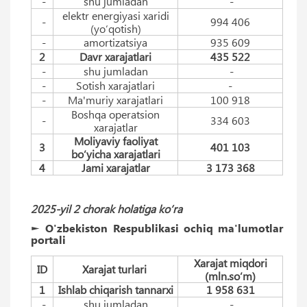
-
shu jumladan
-
elektr energiyasi xaridi
-
994 406
(yo‘qotish)
-
amortizatsiya
935 609
2
Davr xarajatlari
435 522
-
shu jumladan
-
-
Sotish xarajatlari
-
-
Ma'muriy xarajatlari
100 918
Boshqa operatsion
-
334 603
xarajatlar
Moliyaviy faoliyat
3
401 103
bo‘yicha xarajatlari
4
Jami xarajatlar
3 173 368
2025-yil 2 chorak holatiga ko‘ra
► O'zbekiston Respublikasi ochiq ma'lumotlar
portali
Xarajat miqdori
ID
Xarajat turlari
(mln.so‘m)
1
Ishlab chiqarish tannarxi
1 958 631
-
shu jumladan
-