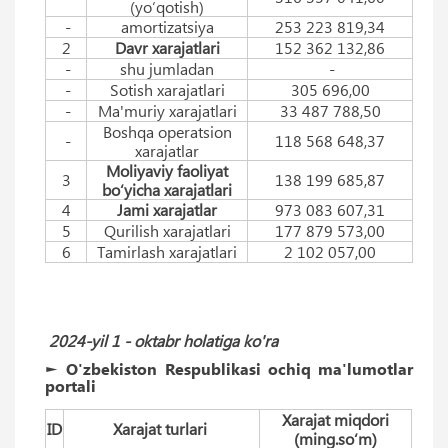
(yo‘qotish)
-
amortizatsiya
253 223 819,34
2
Davr xarajatlari
152 362 132,86
-
shu jumladan
-
-
Sotish xarajatlari
305 696,00
-
Ma'muriy xarajatlari
33 487 788,50
Boshqa operatsion
-
118 568 648,37
xarajatlar
Moliyaviy faoliyat
3
138 199 685,87
bo‘yicha xarajatlari
4
Jami xarajatlar
973 083 607,31
5
Qurilish xarajatlari
177 879 573,00
6
Tamirlash xarajatlari
2 102 057,00
2024-yil 1 -
oktabr
holatiga ko'ra
► O'zbekiston Respublikasi ochiq ma'lumotlar
portali
Xarajat miqdori
ID
Xarajat turlari
(ming.so‘m)