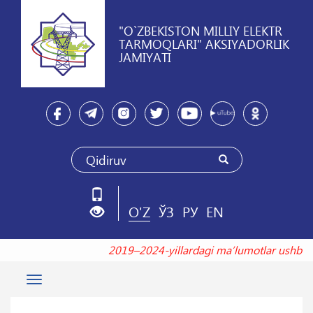
"O`ZBEKISTON MILLIY ELEKTR
TARMOQLARI" AKSIYADORLIK
JAMIYATI
O'Z
ЎЗ
РУ
EN
2019–2024-yillardagi maʼlumotlar ush
Toggle
navigation