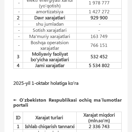
-
1 978 777
(yo‘qotish)
-
amortizatsiya
1 427 272
2
Davr xarajatlari
929 900
-
shu jumladan
-
-
Sotish xarajatlari
-
-
Ma'muriy xarajatlari
163 749
Boshqa operatsion
-
766 151
xarajatlar
Moliyaviy faoliyat
3
532 452
bo‘yicha xarajatlari
4
Jami xarajatlar
5 534 802
2025-yil 1-oktabr holatiga ko‘ra
► O'zbekiston Respublikasi ochiq ma'lumotlar
portali
Xarajat miqdori
ID
Xarajat turlari
(mln.so‘m)
1
Ishlab chiqarish tannarxi
2 336 743