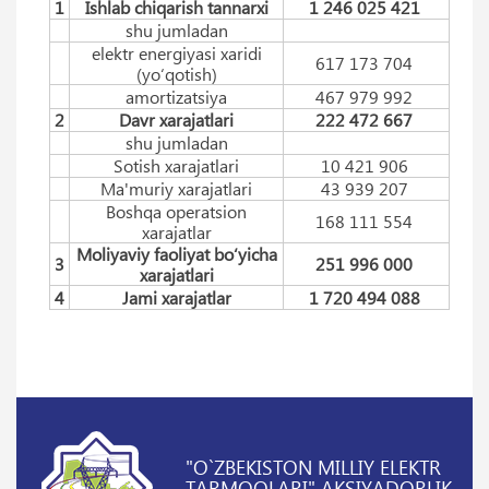
1
Ishlab chiqarish tannarxi
1 246 025 421
shu jumladan
elektr energiyasi xaridi
617 173 704
(yo‘qotish)
amortizatsiya
467 979 992
2
Davr xarajatlari
222 472 667
shu jumladan
Sotish xarajatlari
10 421 906
Ma'muriy xarajatlari
43 939 207
Boshqa operatsion
168 111 554
xarajatlar
Moliyaviy faoliyat bo‘yicha
3
251 996 000
xarajatlari
4
Jami xarajatlar
1 720 494 088
"O`ZBEKISTON MILLIY ELEKTR
TARMOQLARI" AKSIYADORLIK