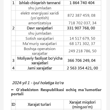
1
Ishlab chiqarish tannarxi
1 864 740 404
shu jumladan
elektr energiyasi xaridi
872 387 459, 08
(yo‘qotish)
amortizatsiya
718 702 037, 34
2
Davr xarajatlari
331 907 768, 00
shu jumladan
Sotish xarajatlari
14 517 679, 50
Ma'muriy xarajatlari
68 171 302, 37
Boshqa operatsion
249 218 786, 50
xarajatlar
Moliyaviy faoliyat bo‘yicha
3
366 706 249, 04
xarajatlari
4
Jami xarajatlar
2 563 354 421, 00
2024-yil 1 -
iyul
holatiga ko'ra
► O'zbekiston Respublikasi ochiq ma'lumotlar
portali
Xarajat miqdori
ID
Xarajat turlari
(ming.so‘m)