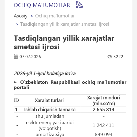
OCHIQ MA'LUMOTLAR
Asosiy
Ochiq ma'lumotlar
Tasdiqlangan yillik xarajatlar smetasi ijrosi
Tasdiqlangan yillik xarajatlar
smetasi ijrosi
07.07.2026
3222
2026-yil 1-iyul holatiga ko‘ra
► O'zbekiston Respublikasi ochiq ma'lumotlar
portali
Xarajat miqdori
ID
Xarajat turlari
(mln.so‘m)
1
Ishlab chiqarish tannarxi
2 655 814
-
shu jumladan
-
elektr energiyasi xaridi
-
1 242 411
(yo‘qotish)
-
amortizatsiya
899 094