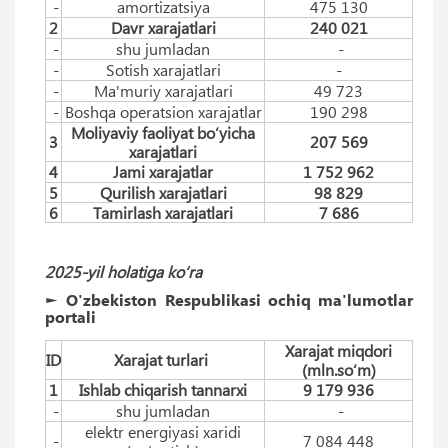
-
amortizatsiya
475 130
2
Davr xarajatlari
240 021
-
shu jumladan
-
-
Sotish xarajatlari
-
-
Ma'muriy xarajatlari
49 723
-
Boshqa operatsion xarajatlar
190 298
Moliyaviy faoliyat bo‘yicha
3
207 569
xarajatlari
4
Jami xarajatlar
1 752 962
5
Qurilish xarajatlari
98 829
6
Tamirlash xarajatlari
7 686
2025-yil holatiga ko‘ra
► O'zbekiston Respublikasi ochiq ma'lumotlar
portali
Xarajat miqdori
ID
Xarajat turlari
(mln.so‘m)
1
Ishlab chiqarish tannarxi
9 179 936
-
shu jumladan
-
elektr energiyasi xaridi
-
7 084 448