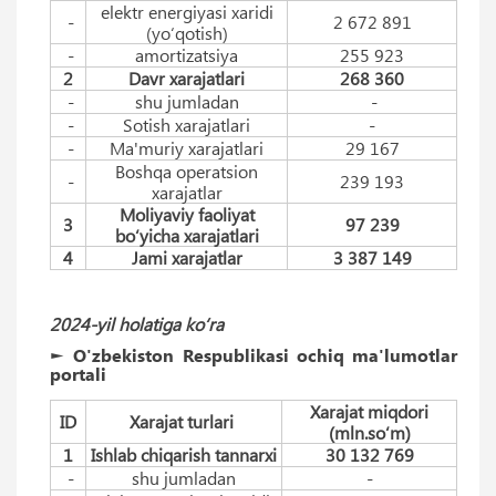
elektr energiyasi xaridi
-
2 672 891
(yo‘qotish)
-
amortizatsiya
255 923
2
Davr xarajatlari
268 360
-
shu jumladan
-
-
Sotish xarajatlari
-
-
Ma'muriy xarajatlari
29 167
Boshqa operatsion
-
239 193
xarajatlar
Moliyaviy faoliyat
3
97 239
bo‘yicha xarajatlari
4
Jami xarajatlar
3 387 149
2024-yil holatiga ko‘ra
► O'zbekiston Respublikasi ochiq ma'lumotlar
portali
Xarajat miqdori
ID
Xarajat turlari
(mln.so‘m)
1
Ishlab chiqarish tannarxi
30 132 769
-
shu jumladan
-