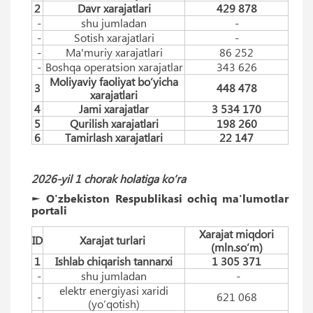
2
Davr xarajatlari
429 878
-
shu jumladan
-
-
Sotish xarajatlari
-
-
Ma'muriy xarajatlari
86 252
-
Boshqa operatsion xarajatlar
343 626
Moliyaviy faoliyat bo‘yicha
3
448 478
xarajatlari
4
Jami xarajatlar
3 534 170
5
Qurilish xarajatlari
198 260
6
Tamirlash xarajatlari
22 147
2026-yil 1 chorak holatiga ko‘ra
► O'zbekiston Respublikasi ochiq ma'lumotlar
portali
Xarajat miqdori
ID
Xarajat turlari
(mln.so‘m)
1
Ishlab chiqarish tannarxi
1 305 371
-
shu jumladan
-
elektr energiyasi xaridi
-
621 068
(yo‘qotish)