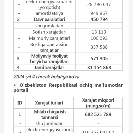
elektr energiyasi xaridi
-
28 796 647
(yo‘qotish)
-
amortizatsiya
949 967
2
Davr xarajatlari
450 794
-
shu jumladan
-
-
Sotish xarajatlari
13 113
-
Ma'muriy xarajatlari
100 093
Boshqa operatsion
-
337 588
xarajatlar
Moliyaviy faoliyat
3
571 305
bo‘yicha xarajatlari
4
Jami xarajatlar
31 154 868
2024-yil 4 chorak holatiga ko‘ra
► O'zbekiston Respublikasi ochiq ma'lumotlar
portali
Xarajat miqdori
ID
Xarajat turlari
(ming.so‘m)
Ishlab chiqarish
1
682 521 789
tannarxi
-
shu jumladan
-
elektr energiyasi xaridi
-
316 357 041,60