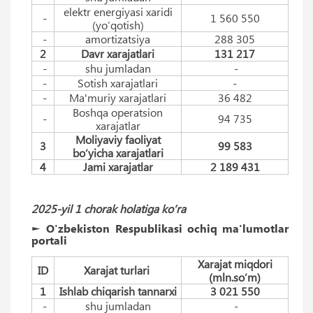
elektr energiyasi xaridi
-
1 560 550
(yo‘qotish)
-
amortizatsiya
288 305
2
Davr xarajatlari
131 217
-
shu jumladan
-
-
Sotish xarajatlari
-
-
Ma'muriy xarajatlari
36 482
Boshqa operatsion
-
94 735
xarajatlar
Moliyaviy faoliyat
3
99 583
bo‘yicha xarajatlari
4
Jami xarajatlar
2 189 431
2025-yil 1 chorak holatiga ko‘ra
► O'zbekiston Respublikasi ochiq ma'lumotlar
portali
Xarajat miqdori
ID
Xarajat turlari
(mln.so‘m)
1
Ishlab chiqarish tannarxi
3 021 550
-
shu jumladan
-