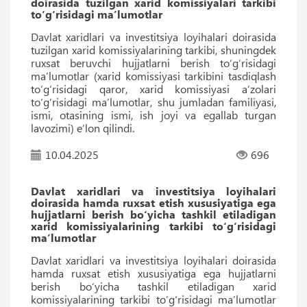
doirasida tuzilgan xarid komissiyalari tarkibi
to‘g‘risidagi ma’lumotlar
Davlat xaridlari va investitsiya loyihalari doirasida
tuzilgan xarid komissiyalarining tarkibi, shuningdek
ruxsat beruvchi hujjatlarni berish to‘g‘risidagi
ma’lumotlar (xarid komissiyasi tarkibini tasdiqlash
to‘g‘risidagi qaror, xarid komissiyasi a’zolari
to‘g‘risidagi ma’lumotlar, shu jumladan familiyasi,
ismi, otasining ismi, ish joyi va egallab turgan
lavozimi) e’lon qilindi.
10.04.2025
696
Davlat xaridlari va investitsiya loyihalari
doirasida hamda ruxsat etish xususiyatiga ega
hujjatlarni berish bo‘yicha tashkil etiladigan
xarid komissiyalarining tarkibi to‘g‘risidagi
maʼlumotlar
Davlat xaridlari va investitsiya loyihalari doirasida
hamda ruxsat etish xususiyatiga ega hujjatlarni
berish bo‘yicha tashkil etiladigan xarid
komissiyalarining tarkibi to‘g‘risidagi maʼlumotlar