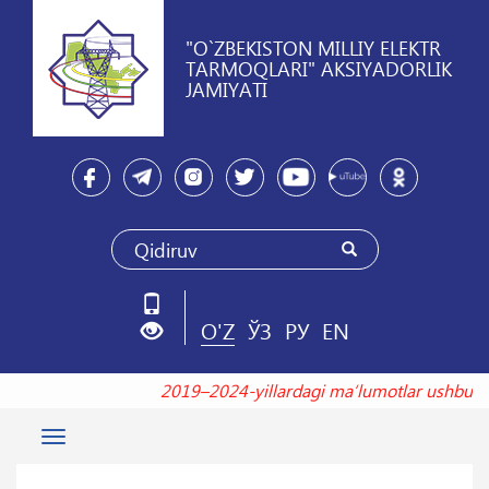
"O`ZBEKISTON MILLIY ELEKTR
TARMOQLARI" AKSIYADORLIK
JAMIYATI
O'Z
ЎЗ
РУ
EN
2019–2024-yillardagi maʼlumotlar ushb
Toggle
navigation