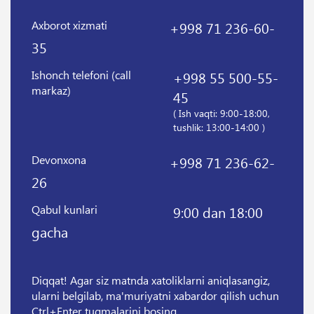
Axborot xizmati
+998 71 236-60-
35
Ishonch telefoni (call
+998 55 500-55-
markaz)
45
( Ish vaqti: 9:00-18:00,
tushlik: 13:00-14:00 )
Devonxona
+998 71 236-62-
26
Qabul kunlari
9:00 dan 18:00
gacha
Diqqat! Agar siz matnda xatoliklarni aniqlasangiz,
ularni belgilab, ma'muriyatni xabardor qilish uchun
Ctrl+Enter tugmalarini bosing