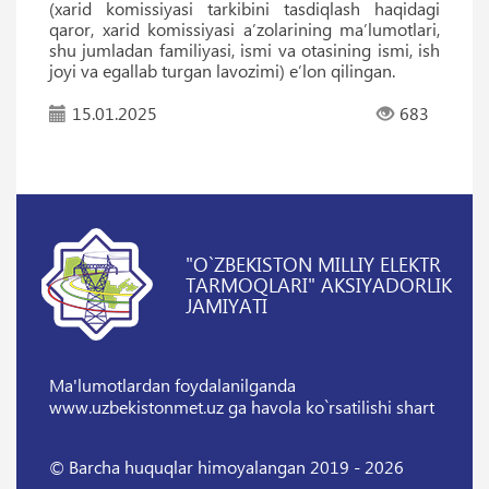
(xarid komissiyasi tarkibini tasdiqlash haqidagi
qaror, xarid komissiyasi aʼzolarining maʼlumotlari,
shu jumladan familiyasi, ismi va otasining ismi, ish
joyi va egallab turgan lavozimi) eʼlon qilingan.
15.01.2025
683
"O`ZBEKISTON MILLIY ELEKTR
TARMOQLARI" AKSIYADORLIK
JAMIYATI
Ma'lumotlardan foydalanilganda
www.uzbekistonmet.uz ga havola ko`rsatilishi shart
© Barcha huquqlar himoyalangan 2019 - 2026