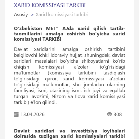
XARID KOMISSIYASI TARKIBI
Asosiy
Xarid komissiyasi tarkibi
O‘zbekiston MET” AJda xarid qilish tartib-
taomillarini amalga oshirish bo‘yicha xarid
komissiyasi TARKIBI
Davlat xaridlarini amalga oshirish tartibini
belgilovchi ichki idoraviy hujjat, shuningdek, davlat
xaridlari masalalari boʻyicha shikoyatlarni koʻrib
chiqish komissiyasi aʼzolari toʻgʻrisidagi
maʼlumotlar (komissiya tarkibini tasdiqlash
toʻgʻrisidagi qaror, xarid komissiyasi aʼzolari
toʻgʻrisidagi maʼlumotlar, shu jumladan ularning
familiyasi, ismi, otasining ismi, ish joyi va egallab
turgan lavozimi, Nizom va Ilova xarid komissiyasi
tarkibi) eʼlon qilindi.
13.04.2026
308
Davlat xaridlari va investitsiya loyihalari
doirasida tuzilgan xarid komissiyalari tarkibi