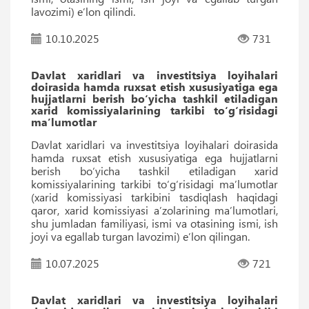
lavozimi) e’lon qilindi.
10.10.2025
731
Davlat xaridlari va investitsiya loyihalari
doirasida hamda ruxsat etish xususiyatiga ega
hujjatlarni berish bo‘yicha tashkil etiladigan
xarid komissiyalarining tarkibi to‘g‘risidagi
maʼlumotlar
Davlat xaridlari va investitsiya loyihalari doirasida
hamda ruxsat etish xususiyatiga ega hujjatlarni
berish bo‘yicha tashkil etiladigan xarid
komissiyalarining tarkibi to‘g‘risidagi maʼlumotlar
(xarid komissiyasi tarkibini tasdiqlash haqidagi
qaror, xarid komissiyasi aʼzolarining maʼlumotlari,
shu jumladan familiyasi, ismi va otasining ismi, ish
joyi va egallab turgan lavozimi) eʼlon qilingan.
10.07.2025
721
Davlat xaridlari va investitsiya loyihalari