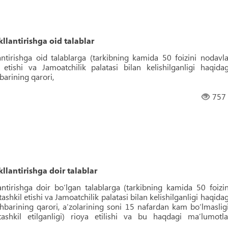
llantirishga oid talablar
antirishga oid talablarga (tarkibning kamida 50 foizini nodavla
il etishi va Jamoatchilik palatasi bilan kelishilganligi haqidag
barining qarori,
757
llantirishga doir talablar
antirishga doir bo‘lgan talablarga (tarkibning kamida 50 foizin
 tashkil etishi va Jamoatchilik palatasi bilan kelishilganligi haqidag
ahbarining qarori, aʼzolarining soni 15 nafardan kam bo‘lmasligi
tashkil etilganligi) rioya etilishi va bu haqdagi maʼlumotla