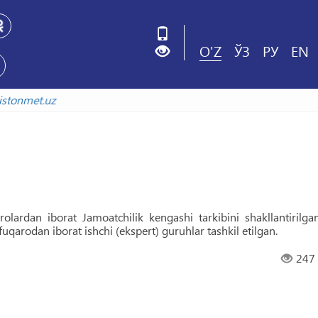
O'Z
ЎЗ
РУ
EN
uzbekistonmet.uz
olardan iborat Jamoatchilik kengashi tarkibini shakllantirilgan
uqarodan iborat ishchi (ekspert) guruhlar tashkil etilgan.
247