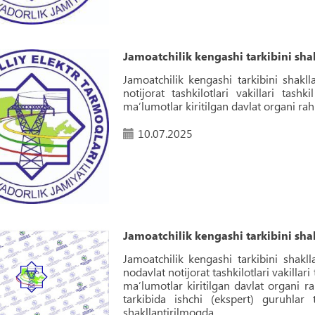
Jamoatchilik kengashi tarkibini shak
Jamoatchilik kengashi tarkibini shakll
notijorat tashkilotlari vakillari tashk
maʼlumotlar kiritilgan davlat organi rah
10.07.2025
Jamoatchilik kengashi tarkibini shak
Jamoatchilik kengashi tarkibini shakll
nodavlat notijorat tashkilotlari vakillari
maʼlumotlar kiritilgan davlat organi r
tarkibida ishchi (ekspert) guruhlar 
shakllantirilmoqda.