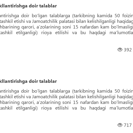
llantirishga doir talablar
antirishga doir bo‘lgan talablarga (tarkibning kamida 50 foizin
 tashkil etishi va Jamoatchilik palatasi bilan kelishilganligi haqidag
ahbarining qarori, aʼzolarining soni 15 nafardan kam bo‘lmasligi
tashkil etilganligi) rioya etilishi va bu haqdagi maʼlumotla
392
llantirishga doir talablar
antirishga doir bo‘lgan talablarga (tarkibning kamida 50 foizin
 tashkil etishi va Jamoatchilik palatasi bilan kelishilganligi haqidag
ahbarining qarori, aʼzolarining soni 15 nafardan kam bo‘lmasligi
tashkil etilganligi) rioya etilishi va bu haqdagi maʼlumotla
717