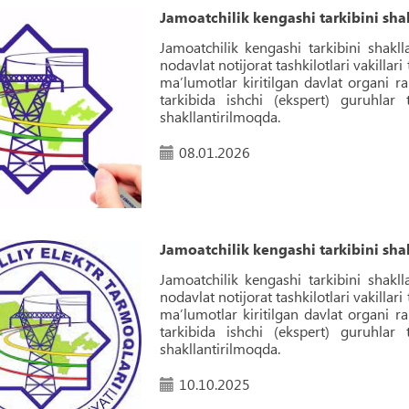
Jamoatchilik kengashi tarkibini shak
Jamoatchilik kengashi tarkibini shakll
nodavlat notijorat tashkilotlari vakillari
maʼlumotlar kiritilgan davlat organi r
tarkibida ishchi (ekspert) guruhlar 
shakllantirilmoqda.
08.01.2026
Jamoatchilik kengashi tarkibini shak
Jamoatchilik kengashi tarkibini shakll
nodavlat notijorat tashkilotlari vakillari
maʼlumotlar kiritilgan davlat organi r
tarkibida ishchi (ekspert) guruhlar 
shakllantirilmoqda.
10.10.2025