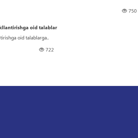
750
llantirishga oid talablar
irishga oid talablarga..
722