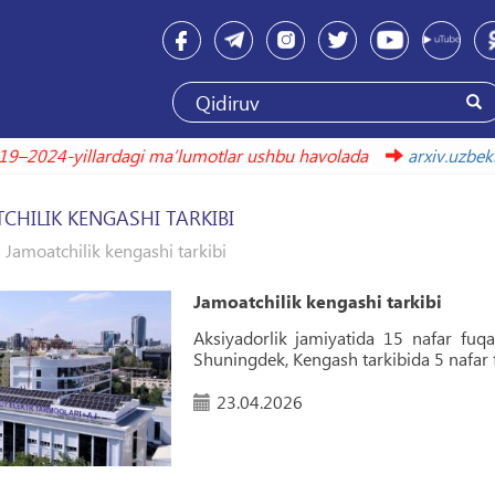
2019–2024-yillardagi maʼlumotlar ushbu havolada
arxiv.
CHILIK KENGASHI TARKIBI
Jamoatchilik kengashi tarkibi
Jamoatchilik kengashi tarkibi
Aksiyadorlik jamiyatida 15 nafar fuqar
Shuningdek, Kengash tarkibida 5 nafar f
23.04.2026