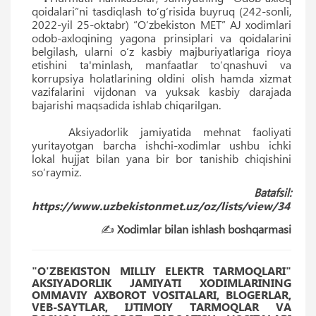
qoidalari”ni tasdiqlash to‘g‘risida buyruq (242-sonli,
2022-yil 25-oktabr) “O‘zbekiston MET” AJ xodimlari
odob-axloqining yagona prinsiplari va qoidalarini
belgilash, ularni o‘z kasbiy majburiyatlariga rioya
etishini ta'minlash, manfaatlar to‘qnashuvi va
korrupsiya holatlarining oldini olish hamda xizmat
vazifalarini vijdonan va yuksak kasbiy darajada
bajarishi maqsadida ishlab chiqarilgan.
Aksiyadorlik jamiyatida mehnat faoliyati
yuritayotgan barcha ishchi-xodimlar ushbu ichki
lokal hujjat bilan yana bir bor tanishib chiqishini
so‘raymiz.
Batafsil:
https://www.uzbekistonmet.uz/oz/lists/view/34
✍️
Xodimlar bilan ishlash boshqarmasi
"O'ZBEKISTON MILLIY ELEKTR TARMOQLARI"
AKSIYADORLIK JAMIYATI XODIMLARINING
OMMAVIY AXBOROT VOSITALARI, BLOGERLAR,
VEB-SAYTLAR, IJTIMOIY TARMOQLAR VA