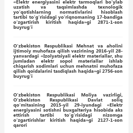
«Elektr energiyasini elektr tarmoqlari bo‘ylab
uzatish va taqsimlashda texnologik
yo‘qotishlarning normativlarini hisoblash
tartibi to‘g‘risidagi yo‘riqnomaning 17-bandiga
o‘zgartirish kiritish haqida»gi 2871-1-son
buyrug‘i
O‘zbekiston Respublikasi Mehnat va aholini
ijtimoiy muhofaza qilish vazirining 2016-yil 28-
yanvardagi «Izolyatsiyali elektr materiallar, shu
jumladan elektr sopol materiallar ishlab
chiqarish xodimlari uchun mehnatni muhofaza
qilish qoidalarini tasdiqlash haqida»gi 2756-son
buyrug’i
O‘zbekiston Respublikasi Moliya vazirligi,
O‘zbekiston Respublikasi Davlat soliq
qo‘mitasining 2015-yil 29-iyundagi «Elektr
energiyasini sotishni buxgalteriya hisobida aks
ettirish tartibi to‘g‘risidagi nizomga
o‘zgartirishlar kiritish haqida»gi 2127-1-son
qarori