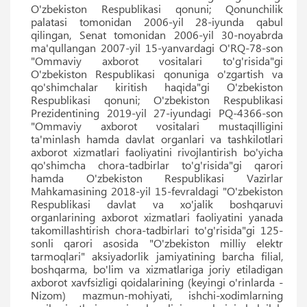
O'zbekiston Respublikasi qonuni; Qonunchilik
palatasi tomonidan 2006-yil 28-iyunda qabul
qilingan, Senat tomonidan 2006-yil 30-noyabrda
ma'qullangan 2007-yil 15-yanvardagi O'RQ-78-son
"Ommaviy axborot vositalari to'g'risida"gi
O'zbekiston Respublikasi qonuniga o'zgartish va
qo'shimchalar kiritish haqida"gi O'zbekiston
Respublikasi qonuni; O'zbekiston Respublikasi
Prezidentining 2019-yil 27-iyundagi PQ-4366-son
"Ommaviy axborot vositalari mustaqilligini
ta'minlash hamda davlat organlari va tashkilotlari
axborot xizmatlari faoliyatini rivojlantirish bo'yicha
qo'shimcha chora-tadbirlar to'g'risida"gi qarori
hamda O'zbekiston Respublikasi Vazirlar
Mahkamasining 2018-yil 15-fevraldagi "O'zbekiston
Respublikasi davlat va xo'jalik boshqaruvi
organlarining axborot xizmatlari faoliyatini yanada
takomillashtirish chora-tadbirlari to'g'risida"gi 125-
sonli qarori asosida "O'zbekiston milliy elektr
tarmoqlari" aksiyadorlik jamiyatining barcha filial,
boshqarma, bo'lim va xizmatlariga joriy etiladigan
axborot xavfsizligi qoidalarining (keyingi o'rinlarda -
Nizom) mazmun-mohiyati, ishchi-xodimlarning