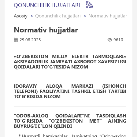
QONUNCHILIK HUJJATLARI
Asosiy
Qonunchilik hujjatlari
Normativ hujjatlar
Normativ hujjatlar
29.08.2025
9610
«O‘ZBEKISTON MILLIY ELEKTR TARMOQLARI»
AKSIYADORLIK JAMIYATI AXBOROT XAVFSIZLIGI
QOIDALARI TO‘G‘RISIDA NIZOM
IDORAVIY ALOQA MARKAZI (ISHONCH
TELEFONI) FAOLIYATINI TASHKIL ETISH TARTIBI
TO‘G‘RISIDA NIZOM
“ODOB-AXLOQ QOIDALARI”NI TASDIQLASH
TO‘G‘RISIDA “O‘ZBEKISTON MET” AJNING
BUYRUG‘I E'LON QILINDI
❗️Hurmatli hamkasblar, Jamiyatning “Odob-axloq