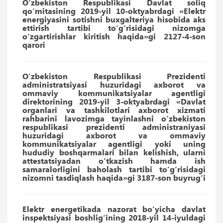
O‘zbekiston Respublikasi Davlat soliq
qo‘mitasining 2019-yil 10-oktyabrdagi «Elektr
energiyasini sotishni buxgalteriya hisobida aks
ettirish tartibi to‘g‘risidagi nizomga
o‘zgartirishlar kiritish haqida»gi 2127-4-son
qarori
O‘zbekiston Respublikasi Prezidenti
administratsiyasi huzuridagi axborot va
ommaviy kommunikatsiyalar agentligi
direktorining 2019-yil 3-oktyabrdagi «Davlat
organlari va tashkilotlari axborot xizmati
rahbarini lavozimga tayinlashni o‘zbekiston
respublikasi prezidenti administraniyasi
huzuridagi axborot va ommaviy
kommunikatsiyalar agentligi yoki uning
hududiy boshqarmalari bilan kelishish, ularni
attestatsiyadan o‘tkazish hamda ish
samaralorligini baholash tartibi to‘g‘risidagi
nizomni tasdiqlash haqida»gi 3187-son buyrug‘i
Elektr energetikada nazorat bo‘yicha davlat
inspektsiyasi boshlig‘ining 2018-yil 14-iyuldagi