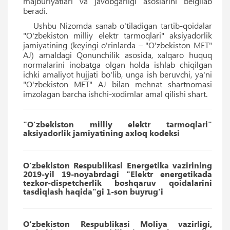
majburiyatlari va javobgarligi asoslarini belgilab
beradi.
Ushbu Nizomda sanab o'tiladigan tartib-qoidalar
"O'zbekiston milliy elektr tarmoqlari" aksiyadorlik
jamiyatining (keyingi o'rinlarda – "O'zbekiston MET"
AJ) amaldagi Qonunchilik asosida, xalqaro huquq
normalarini inobatga olgan holda ishlab chiqilgan
ichki amaliyot hujjati bo'lib, unga ish beruvchi, ya'ni
"O'zbekiston MET" AJ bilan mehnat shartnomasi
imzolagan barcha ishchi-xodimlar amal qilishi shart.
"O'zbekiston milliy elektr tarmoqlari"
aksiyadorlik jamiyatining axloq kodeksi
O'zbekiston Respublikasi Energetika vazirining
2019-yil 19-noyabrdagi "Elektr energetikada
tezkor-dispetcherlik boshqaruv qoidalarini
tasdiqlash haqida"gi 1-son buyrug'i
O‘zbekiston Respublikasi Moliya vazirligi,