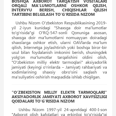
BOSHQA AXBOROT TARQATISH VOSITALARI
ORQALI MA'LUMOTLARNI OSHKOR QILISH,
INTERVYU BERISH, CHIQISHLAR QILISH
TARTIBINI BELGILASH TO'G'RISIDA NIZOM
Ushbu Nizom O'zbekiston Respublikasining 2019-
yil 2-iyun kunidagi "Shaxsga doir ma'lumotlar
to'g'risida"gi O'RQ-547-sonli Qonuniga asosan,
shaxsga doir ma'lumotlarni nomuayyan doiradagi
shaxslarga oshkor etish, ularni OAVlarda ma'lum
qilish, Internetga joylashtirish yoki boshqa biror-bir
usul bilan foydalanish imkonini berish, shuningdek
yolg'on ma'lumotlar tarqalishini oldini olish,
"O'zbekiston milliy elektr tarmoqlari" aksiyadorlik
jamiyati (keyingi o'rinlarda – Jamiyat) rahbariyati va
xodimlarining shaxsiy obro'sini saqlash va
ma'suliyatini oshirish maqsadida ishlab chiqilgan.
"O'ZBEKISTON MILLIY ELEKTR TARMOQLARI"
AKSIYADORLIK JAMIYATI AXBOROT XAVFSIZLIGI
QOIDALARI TO'G'RISIDA NIZOM
Ushbu Nizom 1997-yil 24-apreldagi 400-I-son
"Axborot olish kafolatlari va erkinligi to'g'risida"gi