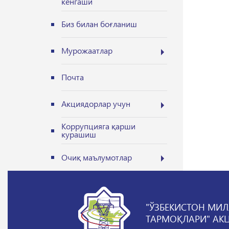
кенгаши
Биз билан боғланиш
Мурожаатлар
Почта
Акциядорлар учун
Коррупцияга қарши
курашиш
Очиқ маълумотлар
"ЎЗБЕКИСТОН МИЛ
ТАРМОҚЛАРИ" АК