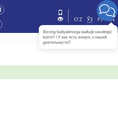
O'Z
ЎЗ
РУ
EN
Bizning faoliyatimizga taalluqli savolingiz 
bormi? / У вас есть вопрос о нашей 
деятельности?