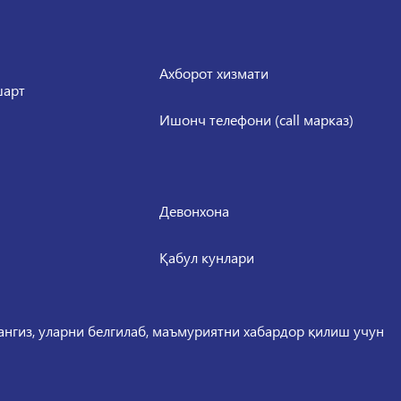
Ахборот хизмати
шарт
Ишонч телефони (call марказ)
Девонхона
Қабул кунлари
сангиз, уларни белгилаб, маъмуриятни хабардор қилиш учун