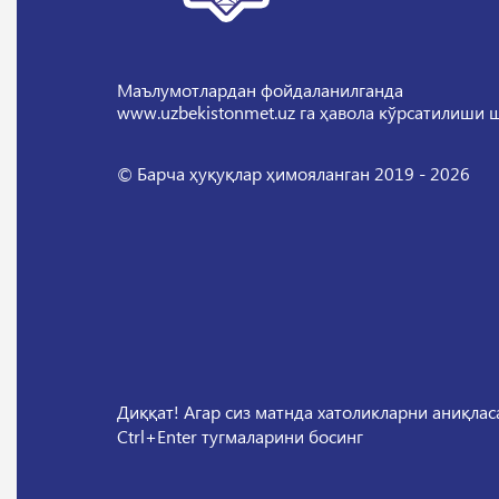
Маълумотлардан фойдаланилганда
www.uzbekistonmet.uz га ҳавола кўрсатилиши 
© Барча ҳуқуқлар ҳимояланган 2019 - 2026
Диққат! Агар сиз матнда хатоликларни аниқла
Ctrl+Enter тугмаларини босинг