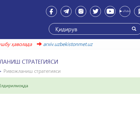
шбу ҳаволада
arxiv.uzbekistonmet.uz
ЛАНИШ СТРАТЕГИЯСИ
Ривожланиш стратегияси
тўлдирилмоқда