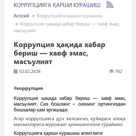
КОРРУПЦИЯГА ҚАРШИ КУРАШИШ
Асосий
Коррупцияга қарши курашиш
Коррупция ҳақида хабар бериш — хавф эмас,
масъулият
Коррупция ҳақида хабар
бериш — хавф эмас,
масъулият
02.02.2026
762
#коррупция
Коррупция ҳақида хабар бериш — хавф эмас,
масъулият. Сиз бошланг – сизнинг ортингиздан
бошқалар ҳам эргашади.
Агар коррупцияга дуч келсангиз, қуйидаги алоқа
манзилларига мурожаат қилишингизни сўраймиз:
Коррупцияга қарши курашиш агентлиги: