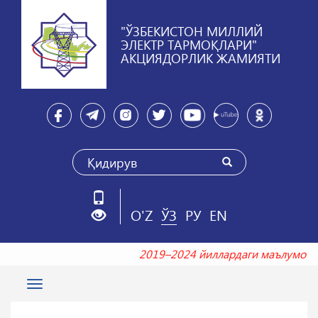
"ЎЗБЕКИСТОН МИЛЛИЙ
ЭЛЕКТР ТАРМОҚЛАРИ"
АКЦИЯДОРЛИК ЖАМИЯТИ
O'Z
ЎЗ
РУ
EN
2019–2024 йиллардаги маълумо
Toggle
navigation