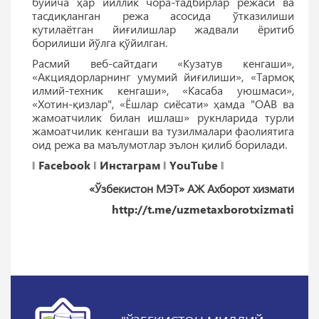
бўйича ҳар йиллик чора-тадбирлар режаси ва
тасдиқланган режа асосида ўтказилиши
кутилаётган йиғилишлар жадвали ёритиб
борилиши йўлга қўйилган.
Расмий веб-сайтдаги «Кузатув кенгаши»,
«Акциядорларнинг умумий йиғилиши», «Тармоқ
илмий-техник кенгаши», «Касаба уюшмаси»,
«Хотин-қизлар", «Ёшлар сиёсати» ҳамда "ОАВ ва
жамоатчилик билан ишлаш» рукнларида турли
жамоатчилик кенгаши ва тузилмалари фаолиятига
оид режа ва маълумотлар эълон қилиб борилади.
‖
Facebook
‖
Инстаграм
‖
YouTube
‖
«Ўзбекистон МЭТ» АЖ Ахборот хизмати
http://t.me/uzmetaxborotxizmati