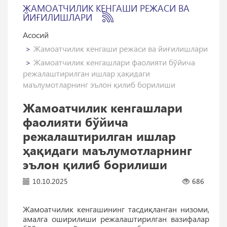
ЖАМОАТЧИЛИК КЕНГАШИ РЕЖАСИ ВА
ЙИҒИЛИШЛАРИ
Асосий
Жамоатчилик кенгаши режаси ва йиғилишлари
Жамоатчилик кенгашлари фаолияти бўйича
режалаштирилган ишлар ҳақидаги
маълумотларнинг эълон қилиб борилиши
Жамоатчилик кенгашлари
фаолияти бўйича
режалаштирилган ишлар
ҳақидаги маълумотларнинг
эълон қилиб борилиши
10.10.2025
686
Жамоатчилик кенгашининг тасдиқланган низоми,
амалга оширилиши режалаштирилган вазифалар