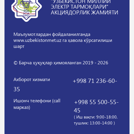
"ЎЗБЕКИСТОН МИЛЛИЙ
ЭЛЕКТР ТАРМОҚЛАРИ"
АКЦИЯДОРЛИК ЖАМИЯТИ
Маълумотлардан фойдаланилганда
www.uzbekistonmet.uz га ҳавола кўрсатилиши
шарт
© Барча ҳуқуқлар ҳимояланган 2019 - 2026
Ахборот хизмати
+998 71 236-60-
35
Ишонч телефони (call
+998 55 500-55-
марказ)
45
( Иш вақти: 9:00-18:00,
тушлик: 13:00-14:00 )