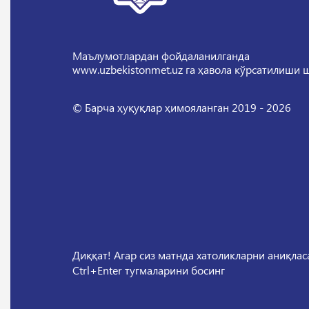
Маълумотлардан фойдаланилганда
www.uzbekistonmet.uz га ҳавола кўрсатилиши 
© Барча ҳуқуқлар ҳимояланган 2019 - 2026
Диққат! Агар сиз матнда хатоликларни аниқла
Ctrl+Enter тугмаларини босинг