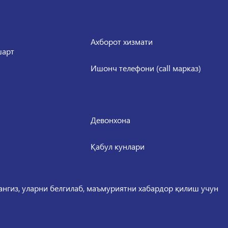
Ахборот хизмати
шарт
Ишонч телефони (call марказ)
Девонхона
Қабул кунлари
сангиз, уларни белгилаб, маъмуриятни хабардор қилиш учун