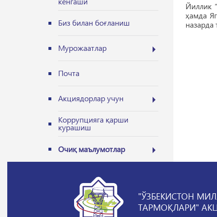
кенгаши
Йиллик 
ҳамда Я
Биз билан боғланиш
назарда 
Мурожаатлар
Почта
Акциядорлар учун
Коррупцияга қарши
курашиш
Очиқ маълумотлар
"ЎЗБЕКИСТОН МИЛ
ТАРМОҚЛАРИ" АК