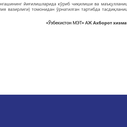
кенгашининг йиғилишларида кўриб чиқилиши ва маъқуллани
лия вазирлиги) томонидан ўрнатилган тартибда тасдиқлани
«Ўзбекистон МЭТ» АЖ
Ахборот хизма