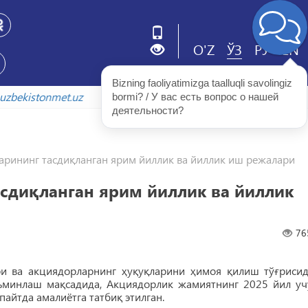
O'Z
ЎЗ
РУ
EN
Bizning faoliyatimizga taalluqli savolingiz 
xiv.uzbekistonmet.uz
bormi? / У вас есть вопрос о нашей 
деятельности?
арининг тасдиқланган ярим йиллик ва йиллик иш режалари
асдиқланган ярим йиллик ва йиллик
76
ри ва акциядорларнинг ҳуқуқларини ҳимоя қилиш тўғрисид
ъминлаш мақсадида, Акциядорлик жамиятнинг 2025 йил уч
айтда амалиётга татбиқ этилган.