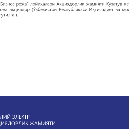
“Бизнес-режа” лойиҳалари Акциядорлик жамияти Кузатув 
гона акциядор (Ўзбекистон Республикаси Иқтисодиёт ва мо
тутилган.
ЛИЙ ЭЛЕКТР
ЦИЯДОРЛИК ЖАМИЯТИ