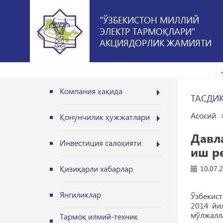
"ЎЗБЕКИСТОН МИЛЛИЙ
ЭЛЕКТР ТАРМОҚЛАРИ"
АКЦИЯДОРЛИК ЖАМИЯТИ
Компания ҳақида
ТАСДИ
Асосий
Қонунчилик ҳужжатлари
Давл
Инвестиция салоҳияти
иш р
Қизиқарли хабарлар
10.07.
Янгиликлар
Ўзбекис
2014 йи
мўлжалла
Тармоқ илмий-техник