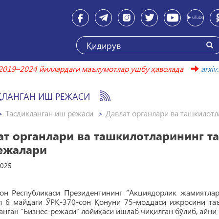
2019–2024 йиллардаги маълумотлар ушбу ҳаволада
ar
ҚЛАНГАН ИШ РЕЖАСИ
Тасдиқланган иш режаси
Давлат органлари ва ташкилотл
ат органлари ва ташкилотларининг т
ежалари
2025
тон Республикаси Президентининг “Акциядорлик жамиятла
л 6 майдаги ЎРҚ-370-сон Қонуни 75-моддаси ижросини та
нган “Бизнес-режаси” лойиҳаси ишлаб чиқилган бўлиб, айни п