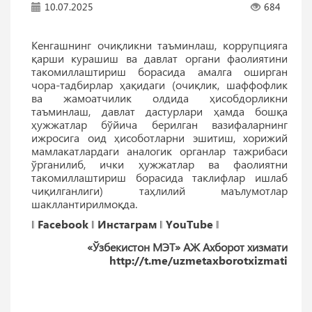
10.07.2025
684
Кенгашнинг очиқликни таъминлаш, коррупцияга
қарши курашиш ва давлат органи фаолиятини
такомиллаштириш борасида амалга оширган
чора-тадбирлар ҳақидаги (очиқлик, шаффофлик
ва жамоатчилик олдида ҳисобдорликни
таъминлаш, давлат дастурлари ҳамда бошқа
ҳужжатлар бўйича берилган вазифаларнинг
ижросига оид ҳисоботларни эшитиш, хорижий
мамлакатлардаги аналогик органлар тажрибаси
ўрганилиб, ички ҳужжатлар ва фаолиятни
такомиллаштириш борасида таклифлар ишлаб
чиқилганлиги) таҳлилий маълумотлар
шакллантирилмоқда.
‖
Facebook
‖
Инстаграм
‖
YouTube
‖
«Ўзбекистон МЭТ» АЖ Ахборот хизмати
http://t.me/uzmetaxborotxizmati