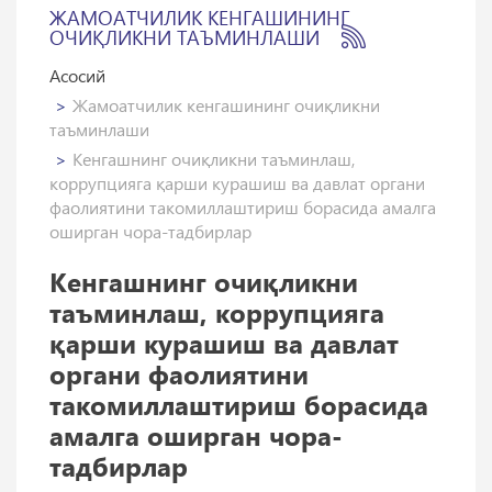
ЖАМОАТЧИЛИК КЕНГАШИНИНГ
ОЧИҚЛИКНИ ТАЪМИНЛАШИ
Асосий
Жамоатчилик кенгашининг очиқликни
таъминлаши
Кенгашнинг очиқликни таъминлаш,
коррупцияга қарши курашиш ва давлат органи
фаолиятини такомиллаштириш борасида амалга
оширган чора-тадбирлар
Кенгашнинг очиқликни
таъминлаш, коррупцияга
қарши курашиш ва давлат
органи фаолиятини
такомиллаштириш борасида
амалга оширган чора-
тадбирлар