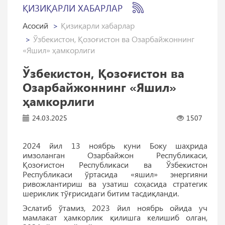
ҚИЗИҚАРЛИ ХАБАРЛАР
Асосий
Қизиқарли хабарлар
Ўзбекистон, Қозоғистон ва Озарбайжоннинг
«Яшил» ҳамкорлиги
Ўзбекистон, Қозоғистон ва
Озарбайжоннинг «Яшил»
ҳамкорлиги
24.03.2025
1507
2024 йил 13 ноябрь куни Боку шаҳрида
имзоланган Озарбайжон Республикаси,
Қозоғистон Республикаси ва Ўзбекистон
Республикаси ўртасида «яшил» энергияни
ривожлантириш ва узатиш соҳасида стратегик
шериклик тўғрисидаги битим тасдиқланди.
Эслатиб ўтамиз, 2023 йил ноябрь ойида уч
мамлакат ҳамкорлик қилишга келишиб олган,