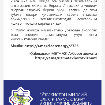
2024 йил май ойида эса энергия тизимларини
интеграция қилиш ва Европа Иттифоқига «яшил»
энергия етказиб бериш учун Каспий денгизи
тубига юқори кучланишли кабель ётқизиш
лойиҳасининг техник-иқтисодий асосларини
ишлаб чиқишга киришган эди.
⚡️ Ушбу лойиҳа мамлакатлар ўртасида экологик
тоза энергия алмашинуви учун янги
имкониятларни очади!
Манба:
https://t.me/clearenergy/2725
«Ўзбекистон МЭТ» АЖ Ахборот хизмати
https://t.me/uzmetaxborotxizmati
"ЎЗБЕКИСТОН МИЛЛИЙ
ЭЛЕКТР ТАРМОҚЛАРИ"
АКЦИЯДОРЛИК ЖАМИЯТИ