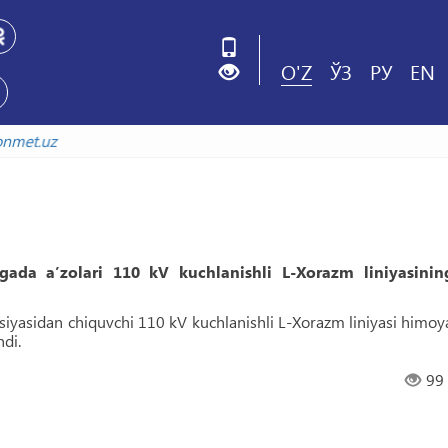
O'Z
ЎЗ
РУ
EN
v.uzbekistonmet.uz
ada aʼzolari 110 kV kuchlanishli L-Xorazm liniyasinin
iyasidan chiquvchi 110 kV kuchlanishli L-Xorazm liniyasi himoy
hdi.
99