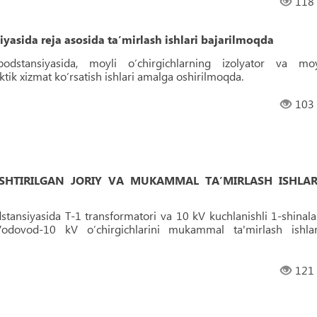
118
asida reja asosida ta’mirlash ishlari bajarilmoqda
dstansiyasida, moyli o‘chirgichlarning izolyator va mo
ktik xizmat ko‘rsatish ishlari amalga oshirilmoqda.
103
SHTIRILGAN JORIY VA MUKAMMAL TA’MIRLASH ISHLAR
tansiyasida T-1 transformatori va 10 kV kuchlanishli 1-shinala
Vodovod-10 kV o‘chirgichlarini mukammal ta'mirlash ishlar
121