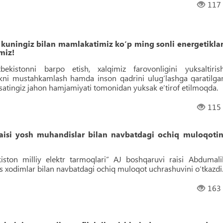
117
 kuningiz bilan mamlakatimiz ko‘p ming sonli energetiklar
miz!
istonni barpo etish, xalqimiz farovonligini yuksaltirish
ikni mustahkamlash hamda inson qadrini ulug‘lashga qaratilga
osatingiz jahon hamjamiyati tomonidan yuksak e’tirof etilmoqda.
115
raisi yosh muhandislar bilan navbatdagi ochiq muloqotin
iston milliy elektr tarmoqlari” AJ boshqaruvi raisi Abdumali
xodimlar bilan navbatdagi ochiq muloqot uchrashuvini o‘tkazdi
163