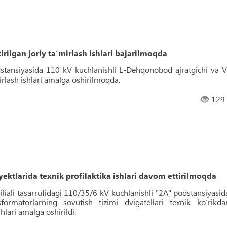
lgan joriy ta’mirlash ishlari bajarilmoqda
stansiyasida 110 kV kuchlanishli L-Dehqonobod ajratgichi va V
rlash ishlari amalga oshirilmoqda.
129
ktlarida texnik profilaktika ishlari davom ettirilmoqda
filiali tasarrufidagi 110/35/6 kV kuchlanishli "2A" podstansiyasid
rmatorlarning sovutish tizimi dvigatellari texnik ko‘rikda
shlari amalga oshirildi.