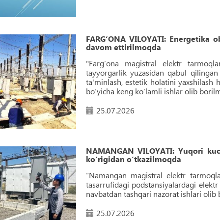
FARG‘ONA VILOYATI: Energetika oby
davom ettirilmoqda
"Farg‘ona magistral elektr tarmoqlar
tayyorgarlik yuzasidan qabul qilingan 
ta'minlash, estetik holatini yaxshilash
bo‘yicha keng ko‘lamli ishlar olib bori
25.07.2026
NAMANGAN VILOYATI: Yuqori kuchla
ko‘rigidan o‘tkazilmoqda
“Namangan magistral elektr tarmoqlari
tasarrufidagi podstansiyalardagi elekt
navbatdan tashqari nazorat ishlari olib
25.07.2026