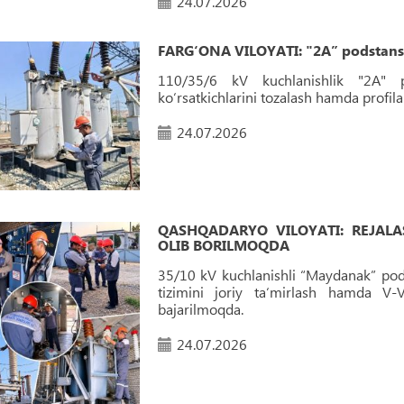
24.07.2026
FARG‘ONA VILOYATI: "2A” podstansiy
110/35/6 kV kuchlanishlik "2A" po
ko‘rsatkichlarini tozalash hamda profila
24.07.2026
QASHQADARYO VILOYATI: REJALA
OLIB BORILMOQDA
35/10 kV kuchlanishli “Maydanak” pods
tizimini joriy ta‘mirlash hamda V-
bajarilmoqda.
24.07.2026