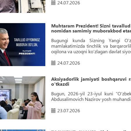
24.07.2026
Muhtaram Prezident! Sizni tavallud
nomidan samimiy muborakbod eta
Bugungi kunda Sizning Yangi O‘zbek
mamlakatimizda tinchlik va barqarorl
oqilona va uzoqni ko‘zlagan davlat siy
24.07.2026
Aksiyadorlik jamiyati boshqaruvi 
o‘tkazdi
Bugun, 2026-yil 23-iyul kuni “O‘zbek
Abdusalimovich Nazirov yosh muhandis 
23.07.2026