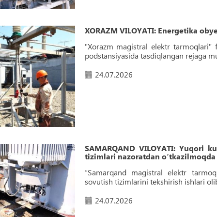
XORAZM VILOYATI: Energetika obyekt
"Xorazm magistral elektr tarmoqlari" 
podstansiyasida tasdiqlangan rejaga muvo
24.07.2026
SAMARQAND VILOYATI: Yuqori kuchl
tizimlari nazoratdan o‘tkazilmoqda
“Samarqand magistral elektr tarmoqlar
sovutish tizimlarini tekshirish ishlari o
24.07.2026