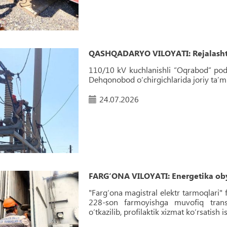
QASHQADARYO VILOYATI: Rejalashtiri
110/10 kV kuchlanishli “Oqrabod” pod
Dehqonobod o‘chirgichlarida joriy ta’mi
24.07.2026
FARG‘ONA VILOYATI: Energetika obye
"Farg‘ona magistral elektr tarmoqlari" 
228-son farmoyishga muvofiq transfo
o‘tkazilib, profilaktik xizmat ko‘rsatish i