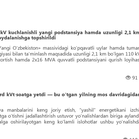
V kuchlanishli yangi podstansiya hamda uzunligi 2,1 k
oydalanishga topshirildi
Yangi O‘zbekiston» massividagi ko’pqavatli uylar hamda tuma
rgiyasi bilan taʼminlash maqsadida uzunligi 2,1 km bo‘lgan 110 k
i tortish hamda 2x16 MVA quvvatli podstansiyani qurish loyihas
91
lrd kVt⋅soatga yetdi — bu o‘tgan yilning mos davridagida
a manbalarini keng joriy etish, “yashil” energetikani izchi
tga o‘tishni jadallashtirish ustuvor yo‘nalishlardan biriga aylandi
alga oshirilayotgan keng ko‘lamli islohotlar ushbu yo‘nalishd