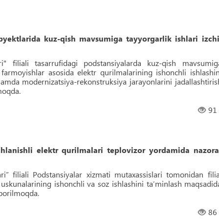
ektlarida kuz-qish mavsumiga tayyorgarlik ishlari izchi
i" filiali tasarrufidagi podstansiyalarda kuz-qish mavsumig
farmoyishlar asosida elektr qurilmalarining ishonchli ishlashin
 hamda modernizatsiya-rekonstruksiya jarayonlarini jadallashtiris
lmoqda.
91
nishli elektr qurilmalari teplovizor yordamida nazora
” filiali Podstansiyalar xizmati mutaxassislari tomonidan filia
r uskunalarining ishonchli va soz ishlashini ta’minlash maqsadid
 borilmoqda.
86