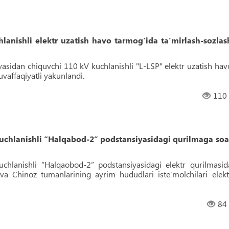
ishli elektr uzatish havo tarmog‘ida ta’mirlash-sozlas
yasidan chiquvchi 110 kV kuchlanishli "L-LSP" elektr uzatish hav
uvaffaqiyatli yakunlandi.
110
chlanishli “Halqabod-2” podstansiyasidagi qurilmaga soa
hlanishli “Halqaobod-2” podstansiyasidagi elektr qurilmasid
 va Chinoz tumanlarining ayrim hududlari isteʼmolchilari elekt
84