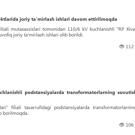
larida joriy ta'mirlash ishlari davom ettirilmoqda
filiali mutaxassislari tomonidan 110/6 kV kuchlanishli "RP Xiva
fiq joriy ta'mirlash ishlari olib borildi.
112
anishli podstansiyalarda transformatorlarning sovutis
i” filiali tasarrufidagi podstansiyalarda transformatorlarnin
lib borilmoqda.
106