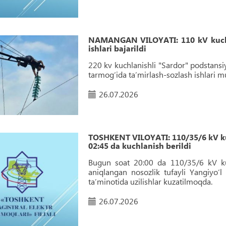
NAMANGAN VILOYATI: 110 kV kuchlan
ishlari bajarildi
220 kv kuchlanishli "Sardor" podstansi
tarmog‘ida ta’mirlash-sozlash ishlari m
26.07.2026
TOSHKENT VILOYATI: 110/35/6 kV ku
02:45 da kuchlanish berildi
Bugun soat 20:00 da 110/35/6 kV kuc
aniqlangan nosozlik tufayli Yangiyo‘l
taʼminotida uzilishlar kuzatilmoqda.
26.07.2026