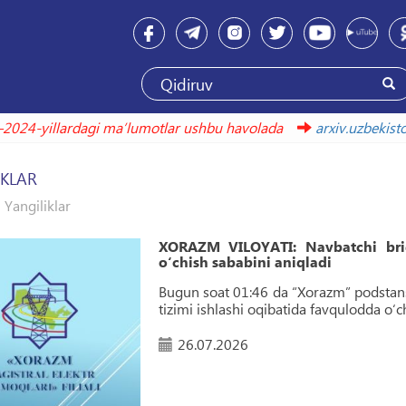
2019–2024-yillardagi maʼlumotlar ushbu havolada
arxi
IKLAR
Yangiliklar
XORAZM VILOYATI: Navbatchi brig
o‘chish sababini aniqladi
Bugun soat 01:46 da “Xorazm” podstans
tizimi ishlashi oqibatida favqulodda o‘c
26.07.2026