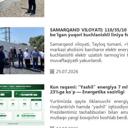
SAMARQAND VILOYATI: 110/35/10 k
bo‘lgan yuqori kuchlanishli liniya f
Samarqand viloyati, Tayloq tumani, «
markazi aholisini barcharor elektr ene
kuchlanishli elektr uzatish tarmog‘in
muvaffaqiyatli yakunlandi.
25.07.2026
Kun raqami: “Yashil” energiya 7 m
23%ga ko‘p — Energetika vazirligi
Yurtimizda qayta tiklanuvchi energiy
rivojlantirish hamda “yashil” iqtisodiyo
Prezidentimiz tashabbuslari bilan am
mutlaqo yangi bosqichni boshlab berdi.