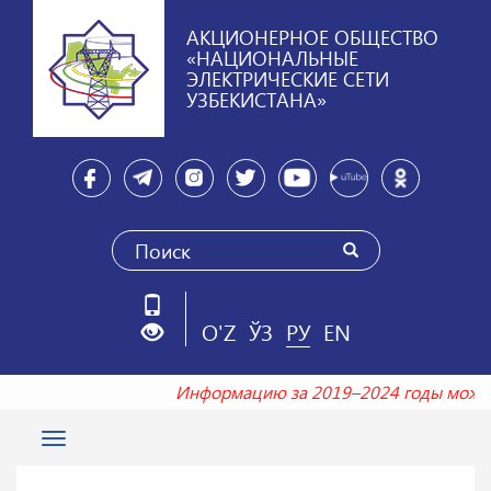
АКЦИОНЕРНОЕ ОБЩЕСТВО
«НАЦИОНАЛЬНЫЕ
ЭЛЕКТРИЧЕСКИЕ СЕТИ
УЗБЕКИСТАНА»
O'Z
ЎЗ
РУ
EN
Информацию за 2019–2024 годы мож
Toggle
navigation