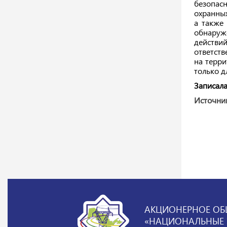
безопас
охранных
а также
обнаруж
действи
ответств
на терр
только д
Записала
Источни
АКЦИОНЕРНОЕ ОБ
«НАЦИОНАЛЬНЫЕ Э