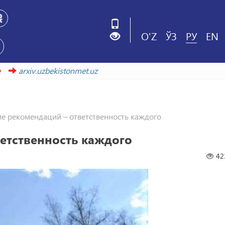
O'Z
ЎЗ
РУ
EN
ой ссылке
arxiv.uzbekistonmet.uz
е рекомендаций – ответственность каждого
етственность каждого
42