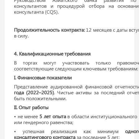
консультантов и процедурой отбора на основан
консультанта (CQS).
Продолжительность контракта:
12 месяцев с даты всту
в силу.
4. Квалификационные требования
В торгах могут участвовать только правомоч
соответствующие следующим ключевым требованиям:
I. Финансовые показатели
Представление аудированной финансовой отчетност
года (2022–2025)
. Чистые активы за последний отч
быть положительными.
II. Опыт работы
• не менее
5 лет опыта
в области институционального 
или гендерного равенства;
• успешная реализация как минимум
одног
консалтингового контракта
за последние 5 лет;