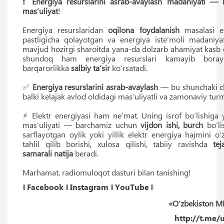
❗️
Energiya resurslarini asrab-avaylash madaniyati — k
masʼuliyat
!
Energiya resurslaridan
oqilona foydalanish
masalasi en
pastligicha qolayotgan va energiya isteʼmoli madaniyat
mavjud hozirgi sharoitda yana-da dolzarb ahamiyat kasb e
shundoq ham energiya resurslari kamayib borayo
barqarorlikka
salbiy taʼsir
ko‘rsatadi.
✅
Energiya resurslarini asrab-avaylash
— bu shunchaki ch
balki kelajak avlod oldidagi masʼuliyatli va zamonaviy turm
⚡️ Elektr energiyasi ham neʼmat. Uning isrof bo‘lishiga 
masʼuliyati — barchamiz uchun
vijdon ishi, burch
bo‘li
sarflayotgan oylik yoki yillik elektr energiya hajmini o
tahlil qilib borishi, xulosa qilishi, tabiiy ravishda
tej
samarali natija
beradi.
Marhamat, radiomuloqot dasturi bilan tanishing!
‖
Facebook
‖
Instagram
‖
YouTube
‖
«O‘zbekiston M
http://t.me