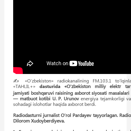
✍️ «O‘zbekiston» radiokanalining FM.103.1 to‘lqinla
«TAHLIL+»
dasturida
«O‘zbekiston milliy elektr tar
jamiyati boshqaruvi raisining axborot siyosati masalalari
— matbuot kotibi U. P. Urunov
energiya tejamkorligi v
sohadagi islohotlar haqida axborot berdi.
Radiodasturni jurnalist O‘rol Pardayev tayyorlagan. Radi
Dilorom Xudoyberdiyeva.