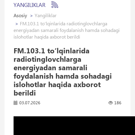
YANGILIKLAR
Asosiy
Yangiliklar
FM.103.1 to‘lqinlarida radiotinglovchlarga
energiyadan samarali foydalanish hamda sohadagi
islohotlar haqida axborot berildi
FM.103.1 to‘lqinlarida
radiotinglovchlarga
energiyadan samarali
foydalanish hamda sohadagi
islohotlar haqida axborot
berildi
03.07.2026
186