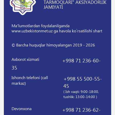
TARMOQLARI" AKSIYADORLIK
JAMIYATI
Ma'lumotlardan foydalanilganda
www.uzbekistonmet.uz ga havola ko`rsatilishi shart
© Barcha huquqlar himoyalangan 2019 - 2026
Axborot xizmati
+998 71 236-60-
35
Ishonch telefoni (call
+998 55 500-55-
markaz)
45
( Ish vaqti: 9:00-18:00,
tushlik: 13:00-14:00 )
Devonxona
+998 71 236-62-