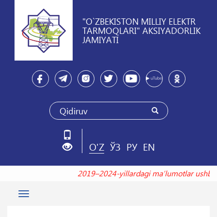
"O`ZBEKISTON MILLIY ELEKTR
TARMOQLARI" AKSIYADORLIK
JAMIYATI
O'Z
ЎЗ
РУ
EN
2019–2024-yillardagi maʼlumotlar ush
Toggle
navigation