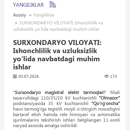
YANGILIKLAR
Asosiy
Yangiliklar
SURXONDARYO VILOYATI: Ishonchlilik va
uzluksizlik yo‘lida navbatdagi muhim ishlar
SURXONDARYO VILOYATI:
Ishonchlilik va uzluksizlik
yo‘lida navbatdagi muhim
ishlar
03.07.2026
173
"
Surxondaryo magistral elektr tarmoqlari
" filiali
tasarrufidagi 110/35/10 kV kuchlanishli
"Olmazor"
podstansiyasida 35 kV kuchlanishli
"Qo‘rg‘oncha"
havo tarmog‘iga tegishli moyli o‘chirgich nosozligini
bartaraf etish hamda rele himoyasi va avtomatika
qurilmalarini tekshirish ishlari belgilangan 11-sonli
naryad asosida amalga oshirildi.