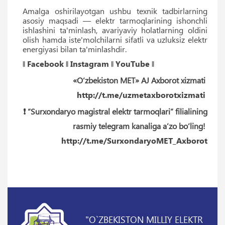
Amalga oshirilayotgan ushbu texnik tadbirlarning
asosiy maqsadi — elektr tarmoqlarining ishonchli
ishlashini ta'minlash, avariyaviy holatlarning oldini
olish hamda iste'molchilarni sifatli va uzluksiz elektr
energiyasi bilan ta'minlashdir.
‖
Facebook
‖
Instagram
‖
YouTube
‖
«O‘zbekiston MET» AJ Axborot xizmati
http://t.me/uzmetaxborotxizmati
❗️ “Surxondaryo magistral elektr tarmoqlari” filialining
rasmiy telegram kanaliga a’zo bo‘ling!
http://t.me/SurxondaryoMET_Axborot
"O`ZBEKISTON MILLIY ELEKTR