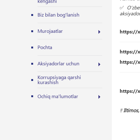
kengashi
✅
O‘zbe
aksiyadorl
Biz bilan bog'lanish
Murojaatlar
https://
Pochta
https://
https://
Aksiyadorlar uchun
Korrupsiyaga qarshi
kurashish
https://
Ochiq ma'lumotlar
‼️
Iltimos,