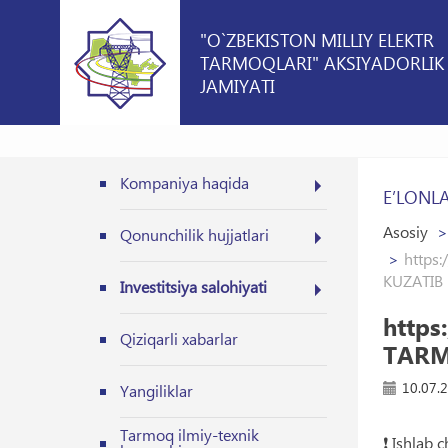
"O`ZBEKISTON MILLIY ELEKTR
TARMOQLARI" AKSIYADORLIK
JAMIYATI
Kompaniya haqida
E’LONL
Asosiy
Qonunchilik hujjatlari
https
KUZATIB
Investitsiya salohiyati
http
Qiziqarli xabarlar
TARM
10.07.
Yangiliklar
Tarmoq ilmiy-texnik
❗️ Ishlab