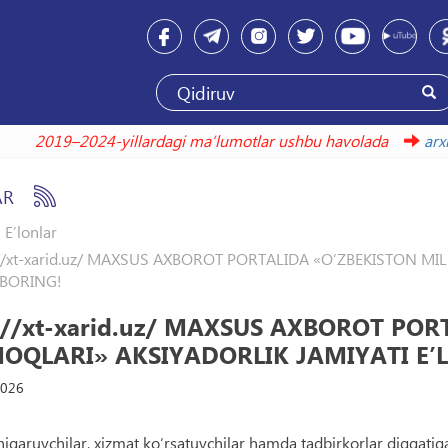
2019–2024-yillardagi maʼlumotlar ushbu havolada
AR
E’lonlar
://xt-xarid.uz/ MAXSUS AXBOROT PORTALIDA «O‘ZBEKISTON MI
 BORING!
s://xt-xarid.uz/ MAXSUS AXBOROT POR
OQLARI» AKSIYADORLIK JAMIYATI Eʼ
2026
 chiqaruvchilar, xizmat ko‘rsatuvchilar hamda tadbirkorlar diqqatig