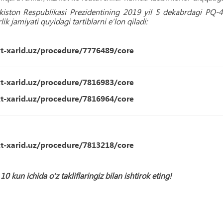
kiston Respublikasi Prezidentining 2019 yil 5 dekabrdagi PQ-45
ik jamiyati quyidagi tartiblarni eʼlon qiladi:
xt-xarid.uz/procedure/7776489/core
xt-xarid.uz/procedure/7816983/core
xt-xarid.uz/procedure/7816964/core
xt-xarid.uz/procedure/7813218/core
 10 kun ichida o‘z takliflaringiz bilan ishtirok eting!