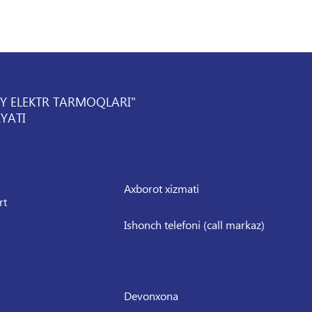
IY ELEKTR TARMOQLARI"
YATI
Axborot xizmati
rt
Ishonch telefoni (call markaz)
Devonxona