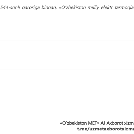
44-sonli qaroriga binoan, «O‘zbekiston milliy elektr tarmoqla
«O‘zbekiston MET» AJ Axborot xizm
t.me/uzmetaxborotxizma