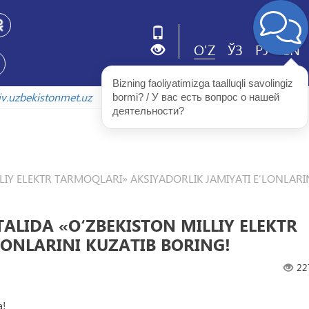
O'Z
ЎЗ
РУ
EN
Bizning faoliyatimizga taalluqli savolingiz 
arxiv.uzbekistonmet.uz
bormi? / У вас есть вопрос о нашей 
деятельности?
LLIY ELEKTR TARMOQLARI» AKSIYADORLIK JAMIYATI EʼLONLARI
TALIDA «O‘ZBEKISTON MILLIY ELEKTR
LONLARINI KUZATIB BORING!
22
a!